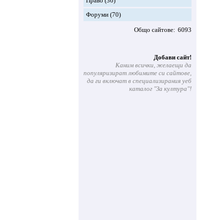
Право
(36)
Форуми
(70)
Общо сайтове
6093
Добави сайт!
Каним всички, желаещи да
популяризират любимите си сайтове,
да ги включат в специализирания уеб
каталог "За култура"!