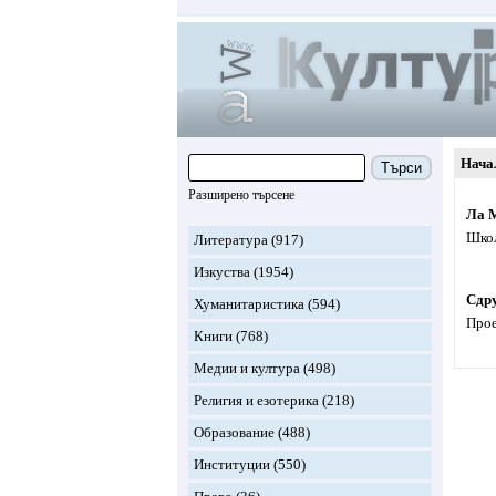
Нача
Търси
Разширено търсене
Ла 
Школ
Литература
(917)
Изкуства
(1954)
Сдр
Хуманитаристика
(594)
Прое
Книги
(768)
Медии и култура
(498)
Религия и езотерика
(218)
Образование
(488)
Институции
(550)