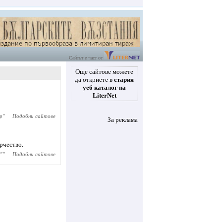
Сайтът е част от
Още сайтове можете
да откриете в
стария
уеб каталог на
LiterNet
р
"
Подобни сайтове
За реклама
орчество.
"
"
Подобни сайтове