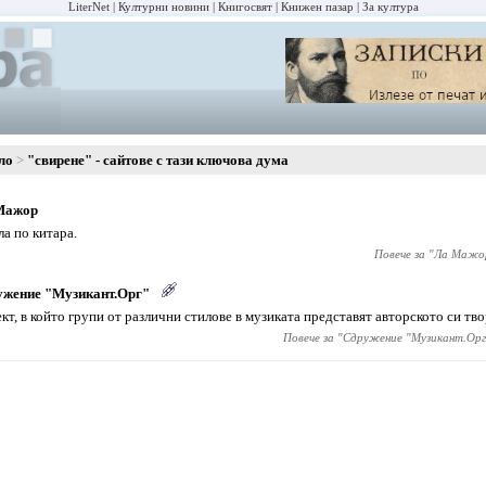
LiterNet
Културни новини
Книгосвят
Книжен пазар
За култура
ло
"свирене" - сайтове с тази ключова дума
Мажор
а по китара.
Повече за "
Ла Мажо
ужение "Музикант.Орг"
кт, в който групи от различни стилове в музиката представят авторското си тв
Повече за "
Сдружение "Музикант.Орг