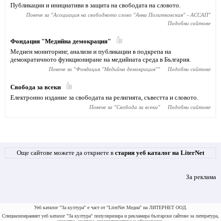
Публикации и инициативи в защита на свободата на словото.
Повече за "
Асоциация на свободното слово "Анна Политковская" - АССАП
"
Подобни сайтове
Фондация "Медийна демокрация"
Медиен мониторинг, анализи и публикации в подкрепа на
демократичното функциониране на медийната среда в България.
Повече за "
Фондация "Медийна демокрация"
"
Подобни сайтове
Свобода за всеки
Електронно издание за свободата на религията, съвестта и словото.
Повече за "
Свобода за всеки
"
Подобни сайтове
Още сайтове можете да откриете в
стария уеб каталог на LiterNet
За реклама
Уеб каталог "За култура" е част от "LiterNet Медиа" на ЛИТЕРНЕТ ООД.
Специализираният уеб каталог "За култура" популяризира и рекламира български сайтове за литература,