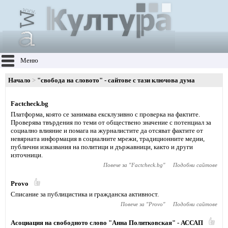
Меню
Начало
"свобода на словото" - сайтове с тази ключова дума
Factcheck.bg
Платформа, която се занимава ексклузивно с проверка на фактите.
Проверява твърдения по теми от обществено значение с потенциал за
социално влияние и помага на журналистите да отсяват фактите от
невярната информация в социалните мрежи, традиционните медии,
публични изказвания на политици и държавници, както и други
източници.
Повече за "
Factcheck.bg
"
Подобни сайтове
Provo
Списание за публицистика и гражданска активност.
Повече за "
Provo
"
Подобни сайтове
Асоциация на свободното слово "Анна Политковская" - АССАП