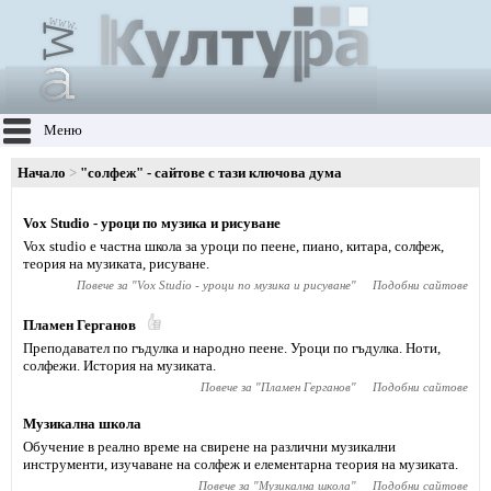
Меню
Начало
"солфеж" - сайтове с тази ключова дума
Vox Studio - уроци по музика и рисуване
Vox studio е частна школа за уроци по пеене, пиано, китара, солфеж,
теория на музиката, рисуване.
Повече за "
Vox Studio - уроци по музика и рисуване
"
Подобни сайтове
Пламен Герганов
Преподавател по гъдулка и народно пеене. Уроци по гъдулка. Ноти,
солфежи. История на музиката.
Повече за "
Пламен Герганов
"
Подобни сайтове
Музикална школа
Обучение в реално време на свирене на различни музикални
инструменти, изучаване на солфеж и елементарна теория на музиката.
Повече за "
Музикална школа
"
Подобни сайтове