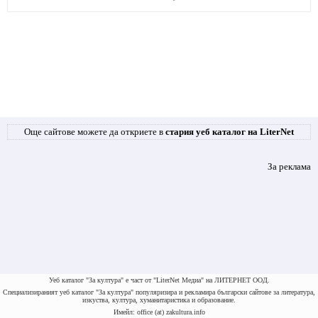
Още сайтове можете да откриете в
стария уеб каталог на LiterNet
За реклама
Уеб каталог "За култура" е част от "LiterNet Медиа" на ЛИТЕРНЕТ ООД.
Специализираният уеб каталог "За култура" популяризира и рекламира български сайтове за литература,
изкуства, култура, хуманитаристика и образование.
Имейл: office (at) zakultura.info