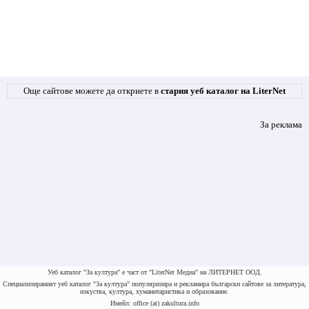
Още сайтове можете да откриете в
стария уеб каталог на LiterNet
За реклама
Уеб каталог "За култура" е част от "LiterNet Медиа" на ЛИТЕРНЕТ ООД.
Специализираният уеб каталог "За култура" популяризира и рекламира български сайтове за литература,
изкуства, култура, хуманитаристика и образование.
Имейл: office (at) zakultura.info