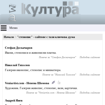
Меню
Начало
"стенопис" - сайтове с тази ключова дума
Стефан Доскачаров
Икони, стенописи и живописни платна.
Повече за "
Стефан Доскачаров
"
Подобни сайтове
Николай Тихолов
Галерия иконопис, стенопис и миниатюра.
Повече за "
Николай Тихолов
"
Подобни сайтове
Veniartist.com - Невена Шомова
Художник. Галерия живопис, стенопис, вази, картички.
Повече за "
Veniartist.com - Невена Шомова
"
Подобни сайтове
Андрей Янев