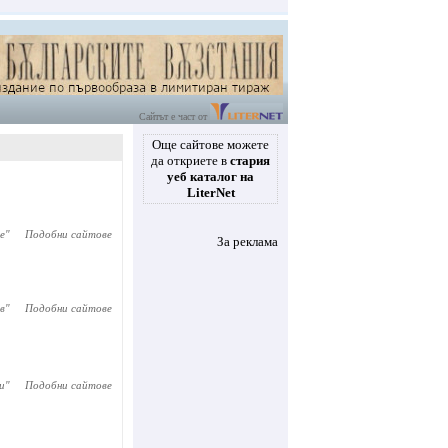
Сайтът е част от
Още сайтове можете
да откриете в
стария
уеб каталог на
LiterNet
е
"
Подобни сайтове
За реклама
в
"
Подобни сайтове
и
"
Подобни сайтове