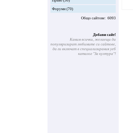
Право
(36)
Форуми
(70)
Общо сайтове
6093
Добави сайт!
Каним всички, желаещи да
популяризират любимите си сайтове,
да ги включат в специализирания уеб
каталог "За култура"!