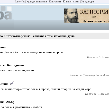
LiterNet
Културни новини
Книгосвят
Книжен пазар
За култура
ло
"стихотворения" - сайтове с тази ключова дума
гове
 на Денис Олегов за преводи на поезия и проза.
Повече за "
ОлЕгов
итър Костадинов
ове. Биографични данни.
Повече за "
Димитър Костадино
аници
 за лично творчество: поезия, проза, статии, творби на млади хора.
Повече за "
Писаниц
ия - All.bg
 за поезия, романтика и любов.