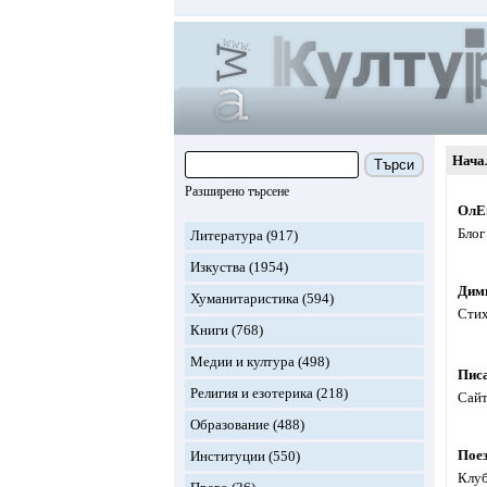
Нача
Търси
Разширено търсене
ОлЕ
Блог
Литература
(917)
Изкуства
(1954)
Дим
Хуманитаристика
(594)
Стих
Книги
(768)
Медии и култура
(498)
Пис
Религия и езотерика
(218)
Сайт
Образование
(488)
Поез
Институции
(550)
Клуб