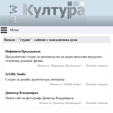
Меню
Начало
"студио" - сайтове с тази ключова дума
Инфинити Продъкшънс
Продуцентско студио за производство на аудио-визуални продукти -
телевизия, реклама, филми.
Повече за "
Инфинити Продъкшънс
"
Подобни сайтове
SyEfDe Studio
Студио за дизайн, архитектура, интериор.
Повече за "
SyEfDe Studio
"
Подобни сайтове
Димитър Владимиров
Личен сайт на фотографа Димитър Владимиров.
Повече за "
Димитър Владимиров
"
Подобни сайтове