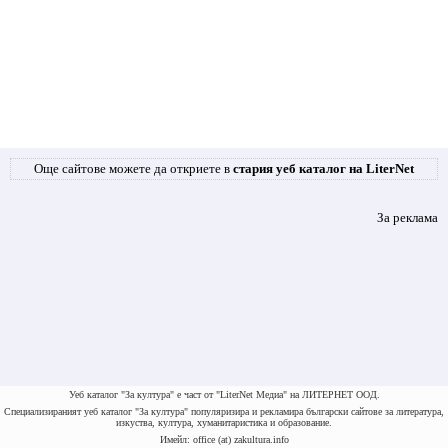
Още сайтове можете да откриете в
стария уеб каталог на LiterNet
За реклама
Уеб каталог "За култура" е част от "LiterNet Медиа" на ЛИТЕРНЕТ ООД.
Специализираният уеб каталог "За култура" популяризира и рекламира български сайтове за литература,
изкуства, култура, хуманитаристика и образование.
Имейл: office (at) zakultura.info