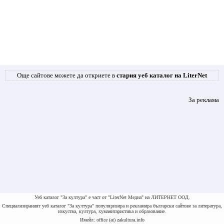
Още сайтове можете да откриете в
стария уеб каталог на LiterNet
За реклама
Уеб каталог "За култура" е част от "LiterNet Медиа" на ЛИТЕРНЕТ ООД.
Специализираният уеб каталог "За култура" популяризира и рекламира български сайтове за литература,
изкуства, култура, хуманитаристика и образование.
Имейл: office (at) zakultura.info