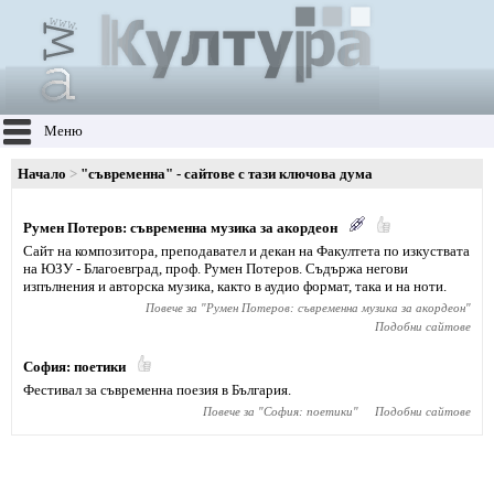
Меню
Начало
"съвременна" - сайтове с тази ключова дума
Румен Потеров: съвременна музика за акордеон
Сайт на композитора, преподавател и декан на Факултета по изкуствата
на ЮЗУ - Благоевград, проф. Румен Потеров. Съдържа негови
изпълнения и авторска музика, както в аудио формат, така и на ноти.
Повече за "
Румен Потеров: съвременна музика за акордеон
"
Подобни сайтове
София: поетики
Фестивал за съвременна поезия в България.
Повече за "
София: поетики
"
Подобни сайтове