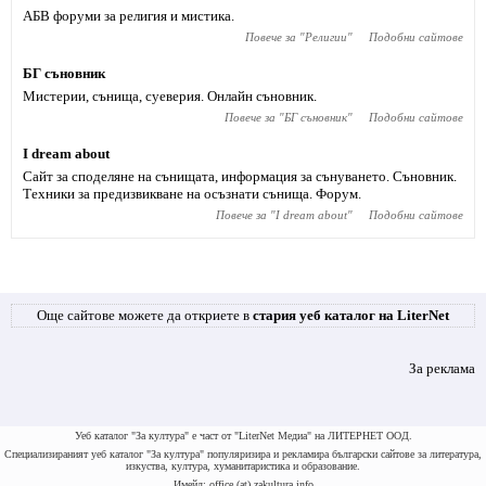
АБВ форуми за религия и мистика.
Повече за "
Религии
"
Подобни сайтове
БГ съновник
Мистерии, сънища, суеверия. Онлайн съновник.
Повече за "
БГ съновник
"
Подобни сайтове
I dream about
Сайт за споделяне на сънищата, информация за сънуването. Съновник.
Техники за предизвикване на осъзнати сънища. Форум.
Повече за "
I dream about
"
Подобни сайтове
Още сайтове можете да откриете в
стария уеб каталог на LiterNet
За реклама
Уеб каталог "За култура" е част от "LiterNet Медиа" на ЛИТЕРНЕТ ООД.
Специализираният уеб каталог "За култура" популяризира и рекламира български сайтове за литература,
изкуства, култура, хуманитаристика и образование.
Имейл: office (at) zakultura.info