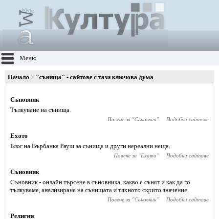
Меню
Начало
"сънища" - сайтове с тази ключова дума
Съновник
Тълкуване на сънища.
Повече за "
Съновник
"
Подобни сайтове
Ехото
Блог на Върбанка Рауш за сънища и други нереални неща.
Повече за "
Ехото
"
Подобни сайтове
Съновник
Съновник - онлайн търсене в съновника, какво е сънят и как да го
тълкуваме, анализиране на сънищата и тяхното скрито значение.
Повече за "
Съновник
"
Подобни сайтове
Религии