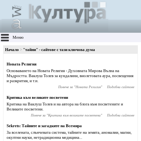
Меню
Начало
"тайни" - сайтове с тази ключова дума
Новата Религия
Основаването на Новата Религия - Духовната Мирова Вълна на
Мъдростта. Ваклуш Толев за кундалини, виолетовата аура, посвещения
и разкрития, и т.н.
Повече за "
Новата Религия
"
Подобни сайтове
Критика към великите посветени
Критика на Ваклуш Толев и на автора на блога към посветените и
Великите посветени.
Повече за "
Критика към великите посветени
"
Подобни сайтове
Sekrets: Тайните и загадките на Всемира
За вселената, слънчевата система, тайните на земята, аномалии, магии,
окултни науки, нетрадиционна медицина...