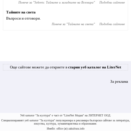
Повече за "
Sekrets: Тайните и загадките на Всемира
"
Подобни сайтове
Тайните на света
Въпроси и отговори.
Повече за "
Тайните на света
"
Подобни сайтове
Още сайтове можете да откриете в
стария уеб каталог на LiterNet
За реклама
Уеб каталог "За култура" е част от "LiterNet Медиа" на ЛИТЕРНЕТ ООД.
Специализираният уеб каталог "За култура" популяризира и рекламира български сайтове за литература,
изкуства, култура, хуманитаристика и образование.
Имейл: office (at) zakultura.info