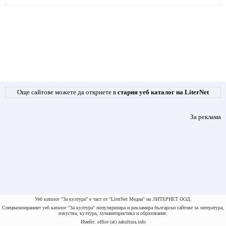
Още сайтове можете да откриете в
стария уеб каталог на LiterNet
За реклама
Уеб каталог "За култура" е част от "LiterNet Медиа" на ЛИТЕРНЕТ ООД.
Специализираният уеб каталог "За култура" популяризира и рекламира български сайтове за литература,
изкуства, култура, хуманитаристика и образование.
Имейл: office (at) zakultura.info