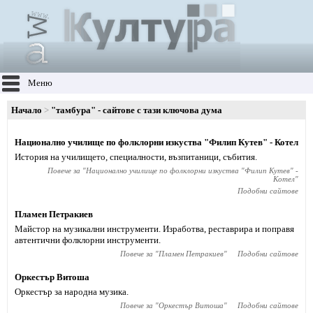
Меню
Начало
"тамбура" - сайтове с тази ключова дума
Национално училище по фолклорни изкуства "Филип Кутев" - Котел
История на училището, специалности, възпитаници, събития.
Повече за "
Национално училище по фолклорни изкуства "Филип Кутев" -
Котел
"
Подобни сайтове
Пламен Петракиев
Майстор на музикални инструменти. Изработва, реставрира и поправя
автентични фолклорни инструменти.
Повече за "
Пламен Петракиев
"
Подобни сайтове
Оркестър Витоша
Оркестър за народна музика.
Повече за "
Оркестър Витоша
"
Подобни сайтове