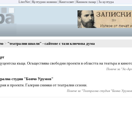
LiterNet
Културни новини
Книгосвят
Книжен пазар
За култура
ло
"театрални школи" - сайтове с тази ключова дума
Арт
уцентска къща. Осъществява свободни проекти в областта на театъра и киното
Повече за "
Ас-Ар
рална студия "Бончо Урумов"
рия и проекти. Галерия снимки от театрални сезони.
Повече за "
Театрална студия "Бончо Урумов