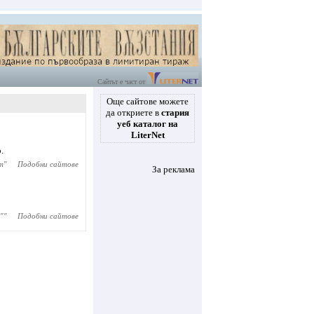
Сайтът е част от
Още сайтове можете
да откриете в
стария
уеб каталог на
LiterNet
.
т
"
Подобни сайтове
За реклама
"
"
Подобни сайтове