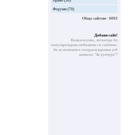
Право
(36)
Форуми
(70)
Общо сайтове
6093
Добави сайт!
Каним всички, желаещи да
популяризират любимите си сайтове,
да ги включат в специализирания уеб
каталог "За култура"!