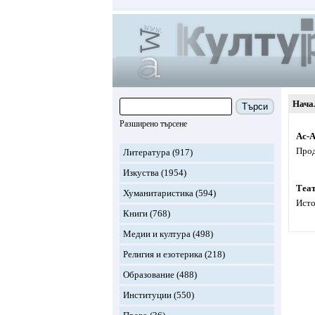
Нача
Търси
Разширено търсене
Ас-
Прод
Литература
(917)
Изкуства
(1954)
Теат
Хуманитаристика
(594)
Исто
Книги
(768)
Медии и култура
(498)
Религия и езотерика
(218)
Образование
(488)
Институции
(550)