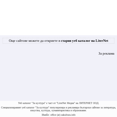
Още сайтове можете да откриете в
стария уеб каталог на LiterNet
За реклама
Уеб каталог "За култура" е част от "LiterNet Медиа" на ЛИТЕРНЕТ ООД.
Специализираният уеб каталог "За култура" популяризира и рекламира български сайтове за литература,
изкуства, култура, хуманитаристика и образование.
Имейл: office (at) zakultura.info