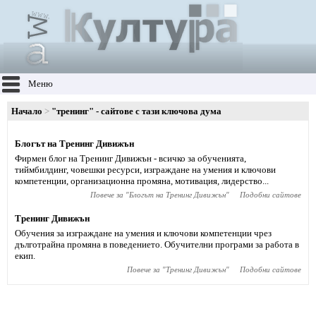
Меню
Начало
"тренинг" - сайтове с тази ключова дума
Блогът на Тренинг Дивижън
Фирмен блог на Тренинг Дивижън - всичко за обученията,
тиймбилдинг, човешки ресурси, изграждане на умения и ключови
компетенции, организационна промяна, мотивация, лидерство...
Повече за "
Блогът на Тренинг Дивижън
"
Подобни сайтове
Тренинг Дивижън
Обучения за изграждане на умения и ключови компетенции чрез
дълготрайна промяна в поведението. Обучителни програми за работа в
екип.
Повече за "
Тренинг Дивижън
"
Подобни сайтове