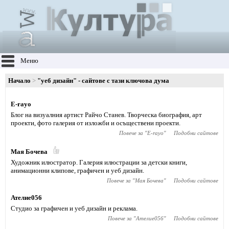
Меню
Начало
"уеб дизайн" - сайтове с тази ключова дума
Е-rayo
Блог на визуалния артист Райчо Станев. Творческа биография, арт
проекти, фото галерия от изложби и осъществени проекти.
Повече за "
Е-rayo
"
Подобни сайтове
Мая Бочева
Художник илюстратор. Галерия илюстрации за детски книги,
анимационни клипове, графичен и уеб дизайн.
Повече за "
Мая Бочева
"
Подобни сайтове
Ателие056
Студио за графичен и уеб дизайн и реклама.
Повече за "
Ателие056
"
Подобни сайтове