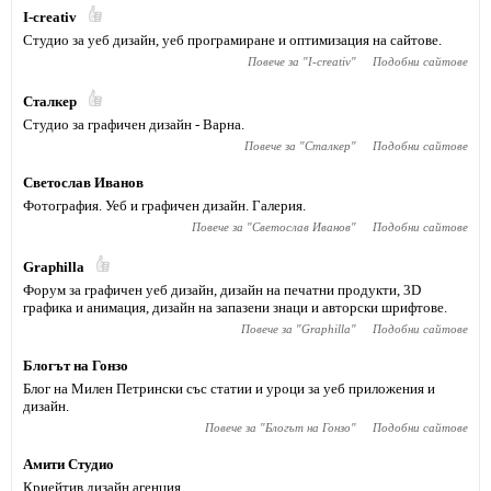
I-creativ
Студио за уеб дизайн, уеб програмиране и оптимизация на сайтове.
Повече за "
I-creativ
"
Подобни сайтове
Сталкер
Студио за графичен дизайн - Варна.
Повече за "
Сталкер
"
Подобни сайтове
Светослав Иванов
Фотография. Уеб и графичен дизайн. Галерия.
Повече за "
Светослав Иванов
"
Подобни сайтове
Graphilla
Форум за графичен уеб дизайн, дизайн на печатни продукти, 3D
графика и анимация, дизайн на запазени знаци и авторски шрифтове.
Повече за "
Graphilla
"
Подобни сайтове
Блогът на Гонзо
Блог на Милен Петрински със статии и уроци за уеб приложения и
дизайн.
Повече за "
Блогът на Гонзо
"
Подобни сайтове
Амити Студио
Криейтив дизайн агенция.