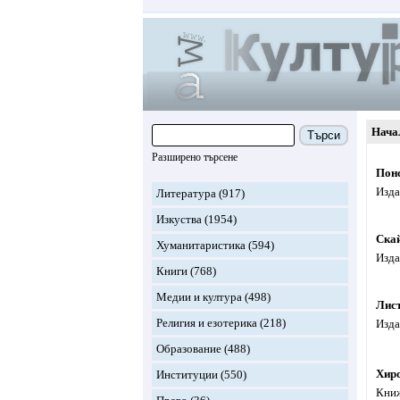
Нача
Търси
Разширено търсене
Пон
Изда
Литература
(917)
Изкуства
(1954)
Ска
Хуманитаристика
(594)
Изда
Книги
(768)
Медии и култура
(498)
Лис
Религия и езотерика
(218)
Изда
Образование
(488)
Хир
Институции
(550)
Книж