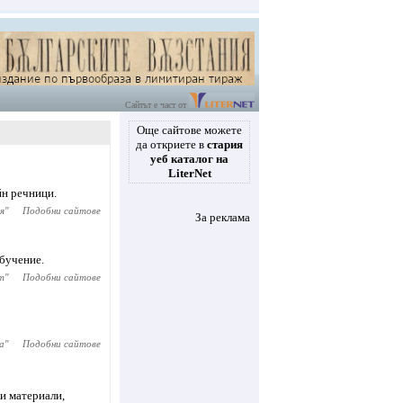
Сайтът е част от
Още сайтове можете
да откриете в
стария
уеб каталог на
LiterNet
йн речници.
я
"
Подобни сайтове
За реклама
обучение.
т
"
Подобни сайтове
а
"
Подобни сайтове
и материали,