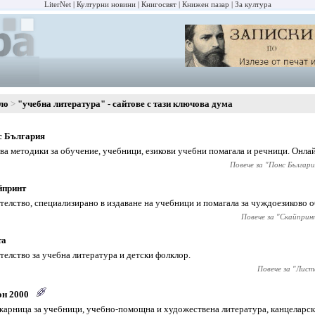
LiterNet
Културни новини
Книгосвят
Книжен пазар
За култура
ло
"учебна литература" - сайтове с тази ключова дума
с България
ва методики за обучение, учебници, езикови учебни помагала и речници. Онла
Повече за "
Понс Българи
йпринт
телство, специализирано в издаване на учебници и помагала за чуждоезиково 
Повече за "
Скайприн
та
телство за учебна литература и детски фолклор.
Повече за "
Лист
он 2000
арница за учебници, учебно-помощна и художествена литература, канцеларск