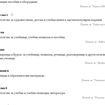
ищни пособия и оборудване.
Повече за "
Хирон 200
усиаст
телство за художествени, детски и учебни книги и научнопопулярни издания.
Повече за "
Ентусиас
уки
телство за учебници, учебни помагала и пособия.
Повече за "
АзБук
фин
арница в Бургас за учебници, помагала, речници, разговорници и други полезн
ми ученици.
Повече за "
Делфи
икниги
ници и образователни материали.
Повече за "
Уикикниг
лия 6
телство за учебна и учебно-помощна литература.
Повече за "
Регалия 