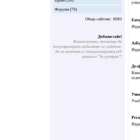
Право
(36)
учил
Форуми
(70)
Общо сайтове
6093
Ент
Изда
Добави сайт!
Каним всички, желаещи да
АзБ
популяризират любимите си сайтове,
Изда
да ги включат в специализирания уеб
каталог "За култура"!
Дел
Книж
голе
Уик
Учеб
Рега
Изда