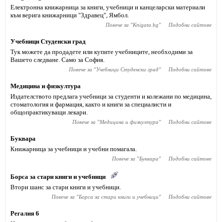
Електронна книжарница за книги, учебници и канцеларски материали
към верига книжарници "Здравец", Ямбол.
Повече за "
Knigata.bg
"
Подобни сайтове
Учебници Студенски град
Тук можете да продадете или купите учебниците, необходими за
Вашето следване. Само за София.
Повече за "
Учебници Студенски град
"
Подобни сайтове
Медицина и физкултура
Издателството предлага учебници за студенти и колежани по медицина,
стоматология и фармация, както и книги за специалисти и
общопрактикуващи лекари.
Повече за "
Медицина и физкултура
"
Подобни сайтове
Буквара
Книжарница за учебници и учебни помагала.
Повече за "
Буквара
"
Подобни сайтове
Борса за стари книги и учебници
Втори шанс за стари книги и учебници.
Повече за "
Борса за стари книги и учебници
"
Подобни сайтове
Регалия 6