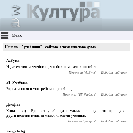
Меню
Начало
"учебници" - сайтове с тази ключова дума
АзБуки
Издателство за учебници, учебни помагала и пособия.
Повече за "
АзБуки
"
Подобни сайтове
БГ Учебник
Борса за нови и употребявани учебници.
Повече за "
БГ Учебник
"
Подобни сайтове
Делфин
Книжарница в Бургас за учебници, помагала, речници, разговорници и
други полезни неща за малки и големи ученици.
Повече за "
Делфин
"
Подобни сайтове
Knigata.bg