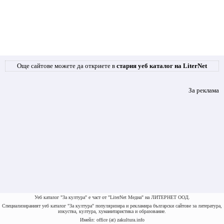
Още сайтове можете да откриете в
стария уеб каталог на LiterNet
За реклама
Уеб каталог "За култура" е част от "LiterNet Медиа" на ЛИТЕРНЕТ ООД.
Специализираният уеб каталог "За култура" популяризира и рекламира български сайтове за литература,
изкуства, култура, хуманитаристика и образование.
Имейл: office (at) zakultura.info