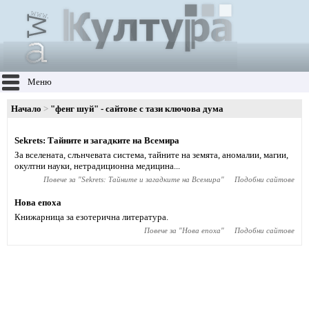
Меню
Начало
"фенг шуй" - сайтове с тази ключова дума
Sekrets: Тайните и загадките на Всемира
За вселената, слънчевата система, тайните на земята, аномалии, магии,
окултни науки, нетрадиционна медицина...
Повече за "
Sekrets: Тайните и загадките на Всемира
"
Подобни сайтове
Нова епоха
Книжарница за езотерична литература.
Повече за "
Нова епоха
"
Подобни сайтове