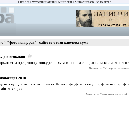
LiterNet
Културни новини
Книгосвят
Книжен пазар
За култура
ло
"фото конкурси" - сайтове с тази ключова дума
урси всякакви
рмация за предстоящи конкурси и възможност за споделяне на впечатления от
Повече за "
Конкурси всякакв
оваканция 2010
ународен дигитален фото салон. Фотографи, фото конкурси, фото панаир, фот
жби, лектории.
Повече за "
Фотоваканция 201