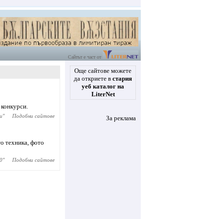
Сайтът е част от
Още сайтове можете
да откриете в
стария
уеб каталог на
LiterNet
 конкурси.
и
"
Подобни сайтове
За реклама
о техника, фото
0
"
Подобни сайтове