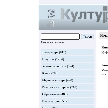
Нача
Търси
Разширено търсене
Конк
Литература
(917)
Инфо
Изкуства
(1954)
Фот
Хуманитаристика
(594)
Межд
Книги
(768)
изло
Медии и култура
(498)
Религия и езотерика
(218)
Образование
(488)
Институции
(550)