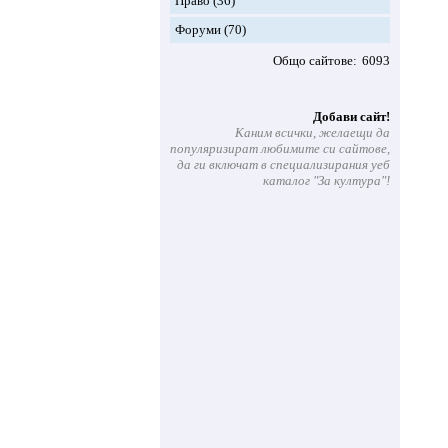
Право
(36)
Форуми
(70)
Общо сайтове
6093
Добави сайт!
Каним всички, желаещи да
популяризират любимите си сайтове,
да ги включат в специализирания уеб
каталог "За култура"!