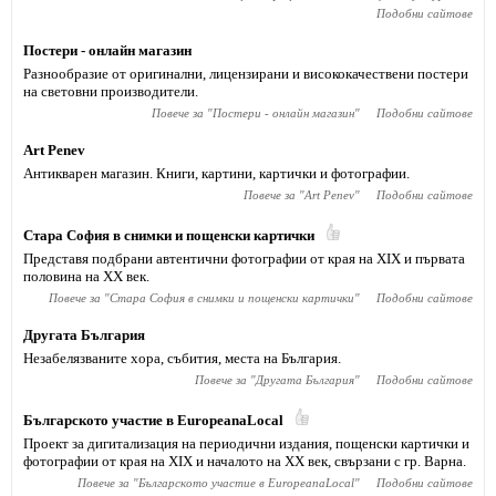
Подобни сайтове
Постери - онлайн магазин
Разнообразие от оригинални, лицензирани и висококачествени постери
на световни производители.
Повече за "
Постери - онлайн магазин
"
Подобни сайтове
Art Penev
Антикварен магазин. Книги, картини, картички и фотографии.
Повече за "
Art Penev
"
Подобни сайтове
Стара София в снимки и пощенски картички
Представя подбрани автентични фотографии от края на XIX и първата
половина на XX век.
Повече за "
Стара София в снимки и пощенски картички
"
Подобни сайтове
Другата България
Незабелязваните хора, събития, места на България.
Повече за "
Другата България
"
Подобни сайтове
Българското участие в EuropeanaLocal
Проект за дигитализация на периодични издания, пощенски картички и
фотографии от края на XIX и началото на XX век, свързани с гр. Варна.
Повече за "
Българското участие в EuropeanaLocal
"
Подобни сайтове