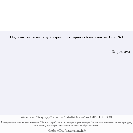
Още сайтове можете да откриете в
стария уеб каталог на LiterNet
За реклама
Уеб каталог "За култура" е част от "LiterNet Медиа" на ЛИТЕРНЕТ ООД.
Специализираният уеб каталог "За култура" популяризира и рекламира български сайтове за литература,
изкуства, култура, хуманитаристика и образование.
Имейл: office (at) zakultura.info