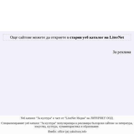
Още сайтове можете да откриете в
стария уеб каталог на LiterNet
За реклама
Уеб каталог "За култура" е част от "LiterNet Медиа" на ЛИТЕРНЕТ ООД.
Специализираният уеб каталог "За култура" популяризира и рекламира български сайтове за литература,
изкуства, култура, хуманитаристика и образование.
Имейл: office (at) zakultura.info