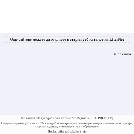
Още сайтове можете да откриете в
стария уеб каталог на LiterNet
За реклама
Уеб каталог "За култура" е част от "LiterNet Медиа" на ЛИТЕРНЕТ ООД.
Специализираният уеб каталог "За култура" популяризира и рекламира български сайтове за литература,
изкуства, култура, хуманитаристика и образование.
Имейл: office (at) zakultura.info