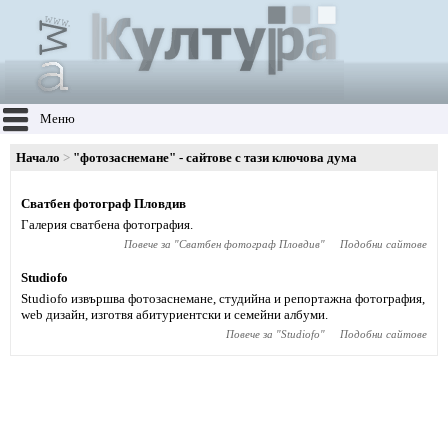
Меню
Начало
"фотозаснемане" - сайтове с тази ключова дума
Сватбен фотограф Пловдив
Галерия сватбена фотография.
Повече за "
Сватбен фотограф Пловдив
"
Подобни сайтове
Studiofo
Studiofo извършва фотозаснемане, студийна и репортажна фотография,
web дизайн, изготвя абитуриентски и семейни албуми.
Повече за "
Studiofo
"
Подобни сайтове