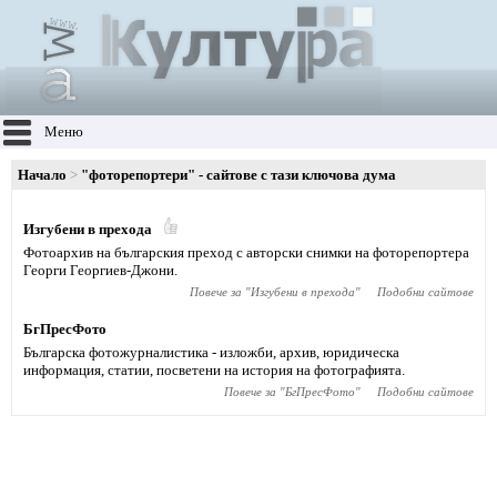
Меню
Начало
"фоторепортери" - сайтове с тази ключова дума
Изгубени в прехода
Фотоархив на българския преход с авторски снимки на фоторепортера
Георги Георгиев-Джони.
Повече за "
Изгубени в прехода
"
Подобни сайтове
БгПресФото
Българска фотожурналистика - изложби, архив, юридическа
информация, статии, посветени на история на фотографията.
Повече за "
БгПресФото
"
Подобни сайтове