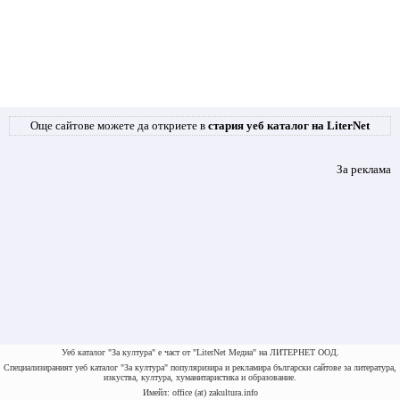
Още сайтове можете да откриете в
стария уеб каталог на LiterNet
За реклама
Уеб каталог "За култура" е част от "LiterNet Медиа" на ЛИТЕРНЕТ ООД.
Специализираният уеб каталог "За култура" популяризира и рекламира български сайтове за литература,
изкуства, култура, хуманитаристика и образование.
Имейл: office (at) zakultura.info