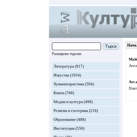
Нача
Търси
Разширено търсене
Май
Ател
Литература
(917)
Изкуства
(1954)
Art 
Хуманитаристика
(594)
Плат
Книги
(768)
Медии и култура
(498)
Религия и езотерика
(218)
Образование
(488)
Институции
(550)