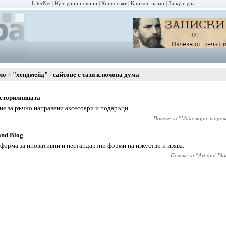
LiterNet
Културни новини
Книгосвят
Книжен пазар
За култура
ло
"хендмейд" - сайтове с тази ключова дума
сторилницата
ие за ръчно направени аксесоари и подаръци.
Повече за "
Майсторилницат
and Blog
форма за иновативни и нестандартни форми на изкуство и изява.
Повече за "
Art and Blo