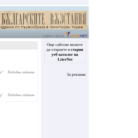
Сайтът е част от
Още сайтове можете
да откриете в
стария
уеб каталог на
LiterNet
а
"
Подобни сайтове
За реклама
g
"
Подобни сайтове