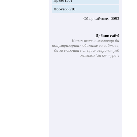
Право
(36)
Форуми
(70)
Общо сайтове
6093
Добави сайт!
Каним всички, желаещи да
популяризират любимите си сайтове,
да ги включат в специализирания уеб
каталог "За култура"!