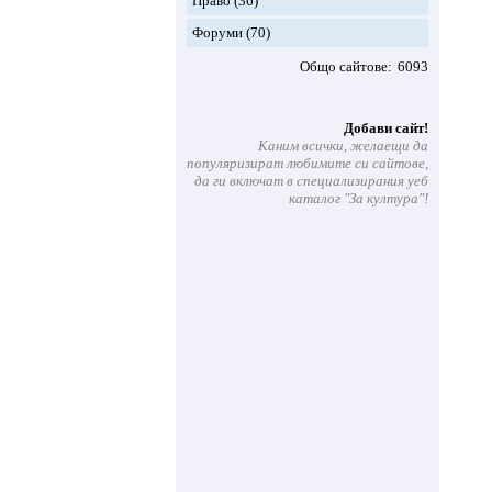
Право
(36)
Форуми
(70)
Общо сайтове
6093
Добави сайт!
Каним всички, желаещи да
популяризират любимите си сайтове,
да ги включат в специализирания уеб
каталог "За култура"!