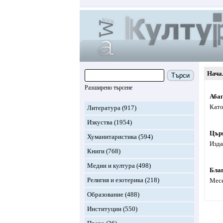
Нача
Търси
Разширено търсене
Абаг
Като
Литература
(917)
Изкуства
(1954)
Църк
Хуманитаристика
(594)
Изда
Книги
(768)
Медии и култура
(498)
Бла
Религия и езотерика
(218)
Месе
Образование
(488)
Институции
(550)