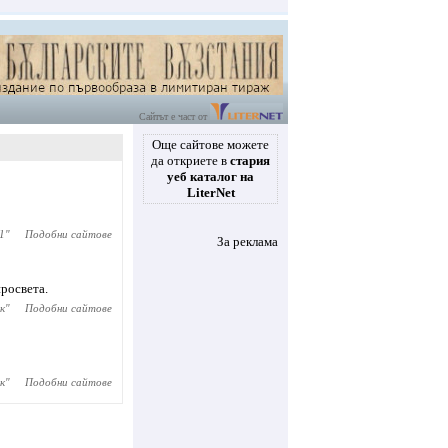
Сайтът е част от
Още сайтове можете
да откриете в
стария
уеб каталог на
LiterNet
1
"
Подобни сайтове
За реклама
росвета.
к
"
Подобни сайтове
к
"
Подобни сайтове