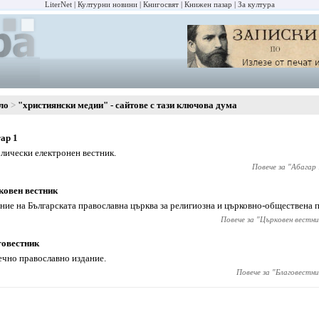
LiterNet
Културни новини
Книгосвят
Книжен пазар
За култура
ло
"християнски медии" - сайтове с тази ключова дума
ар 1
лически електронен вестник.
Повече за "
Абагар 
овен вестник
ние на Българската православна църква за религиозна и църковно-обществена п
Повече за "
Църковен вестни
говестник
чно православно издание.
Повече за "
Благовестни