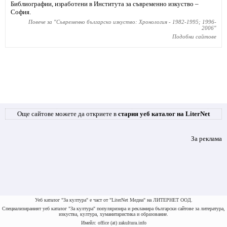
Библиографии, изработени в Института за съвременно изкуство –
София.
Повече за "
Съвременно българско изкуство: Хронология - 1982-1995; 1996-
2006
"
Подобни сайтове
Още сайтове можете да откриете в
стария уеб каталог на LiterNet
За реклама
Уеб каталог "За култура" е част от "LiterNet Медиа" на ЛИТЕРНЕТ ООД.
Специализираният уеб каталог "За култура" популяризира и рекламира български сайтове за литература,
изкуства, култура, хуманитаристика и образование.
Имейл: office (at) zakultura.info