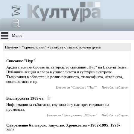
Меню
Начало
"хронология" - сайтове с тази ключова дума
Списание "Нур"
Архив с всички броеве на авторското списание „Нур“ на Ваклуш Толев.
Публични лекции и слова в университети и културни центрове.
Тълкувания в областта на религио­знанието, философията, историята,
социологията и пp.
Повече за "
Списание "Нур"
"
Подобни сайтове
Българската 1989-та
Информация за събитията, случили се у нас през годината на
промяната.
Повече за "
Българската 1989-та
"
Подобни сайтове
Съвременно българско изкуство: Хронология - 1982-1995; 1996-
2006