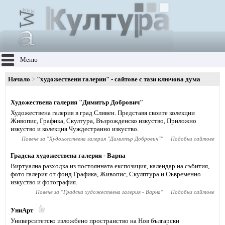
Меню
Начало
"художествени галерии" - сайтове с тази ключова дума
Художествена галерия "Димитър Добрович"
Художествена галерия в град Сливен. Представя своите колекции
Живопис, Графика, Скултура, Възрожденско изкуство, Приложно
изкуство и колекция Чуждестранно изкуство.
Повече за "
Художествена галерия "Димитър Добрович"
"
Подобни сайтове
Градска художествена галерия - Варна
Виртуална разходка из постоянната експозиция, календар на събития,
фото галерия от фонд Графика, Живопис, Скулптура и Съвременно
изкуство и фотография.
Повече за "
Градска художествена галерия - Варна
"
Подобни сайтове
УниАрт
Университетско изложбено пространство на Нов български