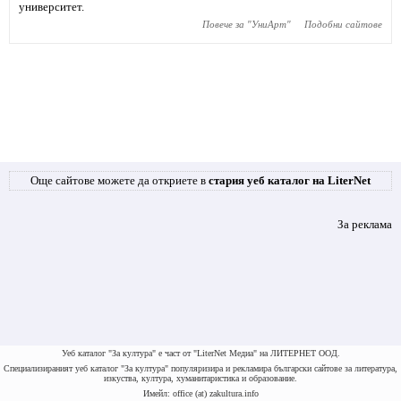
университет.
Повече за "
УниАрт
"
Подобни сайтове
Още сайтове можете да откриете в
стария уеб каталог на LiterNet
За реклама
Уеб каталог "За култура" е част от "LiterNet Медиа" на ЛИТЕРНЕТ ООД.
Специализираният уеб каталог "За култура" популяризира и рекламира български сайтове за литература,
изкуства, култура, хуманитаристика и образование.
Имейл: office (at) zakultura.info