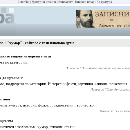
LiterNet
Културни новини
Книгосвят
Книжен пазар
За култура
ло
"хумор" - сайтове с тази ключова дума
яките вицове намерени в нета
ве по категории.
Повече за "
Най-яките вицове намерени в нет
 до пръсване
ве, подредени по категории. Интересни факти, картинки, клипове, пожелания.
Повече за "
Смях до пръсван
и това
м за култура, история, фолклор, радиестезия, творчество.
Повече за "
Ти си тов
 кръчма
иотичен алкохолизъм: хумор, стихове, статии.