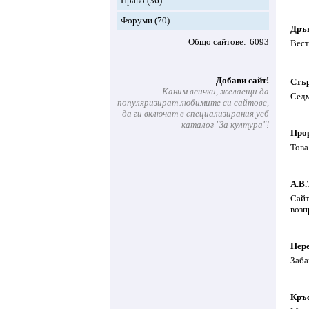
Право
(36)
Форуми
(70)
Дръ
Общо сайтове
6093
Вест
Добави сайт!
Стъ
Каним всички, желаещи да
Седм
популяризират любимите си сайтове,
да ги включат в специализирания уеб
каталог "За култура"!
Про
Това
А.В.
Сайт
возп
Нер
Заба
Кръс