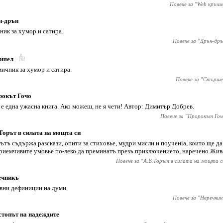
Повече за "
Web кръчм
н-дрън
ник за хумор и сатира.
Повече за "
Дрън-дръ
ршел
ичник за хумор и сатира.
Повече за "
Стърше
рокът Гочо
 е една ужасна книга. Ако можеш, не я чети! Автор: Димитър Добрев.
Повече за "
Пророкът Гоч
Торът в силата на мощта си
ътъ съдържа разскази, опити за стиховье, мудри мисли и поученiа, които ще д
риемчивите умовье по-леко да преминатъ презъ приключението, наречено Жив
Повече за "
А.В.Торът в силата на мощта с
ечникъ
вни дефиниции на думи.
Повече за "
Неречник
топът на надеждите