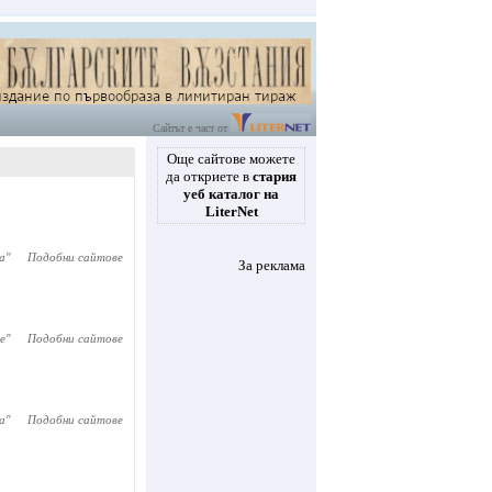
Сайтът е част от
Още сайтове можете
да откриете в
стария
уеб каталог на
LiterNet
а
"
Подобни сайтове
За реклама
е
"
Подобни сайтове
а
"
Подобни сайтове