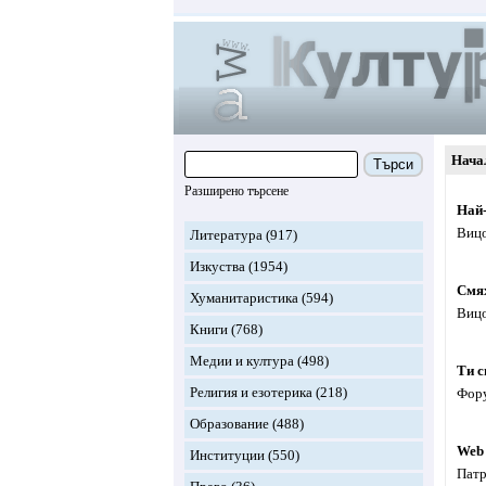
Нача
Търси
Разширено търсене
Най-
Вицо
Литература
(917)
Изкуства
(1954)
Смях
Хуманитаристика
(594)
Вицо
Книги
(768)
Медии и култура
(498)
Ти с
Религия и езотерика
(218)
Фору
Образование
(488)
Web
Институции
(550)
Патр