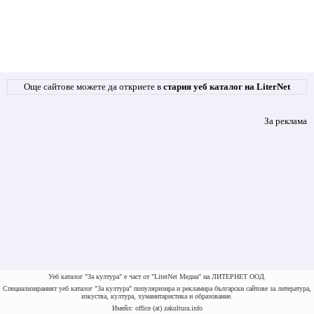
Още сайтове можете да откриете в
стария уеб каталог на LiterNet
За реклама
Уеб каталог "За култура" е част от "LiterNet Медиа" на ЛИТЕРНЕТ ООД.
Специализираният уеб каталог "За култура" популяризира и рекламира български сайтове за литература,
изкуства, култура, хуманитаристика и образование.
Имейл: office (at) zakultura.info