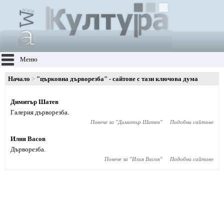
Меню
Начало
"църковна дърворезба" - сайтове с тази ключова дума
Димитър Шатев
Галерия дърворезба.
Повече за "
Димитър Шатев
"
Подобни сайтове
Илия Васов
Дърворезба.
Повече за "
Илия Васов
"
Подобни сайтове