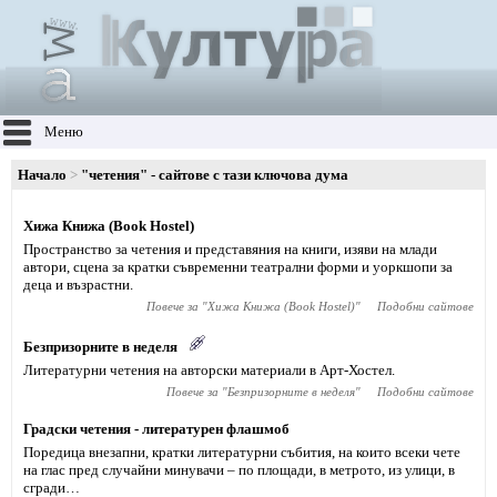
Меню
Начало
"четения" - сайтове с тази ключова дума
Хижа Книжа (Book Hostel)
Пространство за четения и представяния на книги, изяви на млади
автори, сцена за кратки съвременни театрални форми и уоркшопи за
деца и възрастни.
Повече за "
Хижа Книжа (Book Hostel)
"
Подобни сайтове
Безпризорните в неделя
Литературни четения на авторски материали в Арт-Хостел.
Повече за "
Безпризорните в неделя
"
Подобни сайтове
Градски четения - литературен флашмоб
Поредица внезапни, кратки литературни събития, на които всеки чете
на глас пред случайни минувачи – по площади, в метрото, из улици, в
сгради…