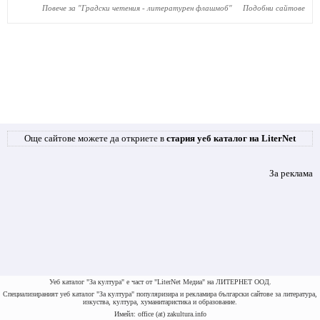
Повече за "
Градски четения - литературен флашмоб
"
Подобни сайтове
Още сайтове можете да откриете в
стария уеб каталог на LiterNet
За реклама
Уеб каталог "За култура" е част от "LiterNet Медиа" на ЛИТЕРНЕТ ООД.
Специализираният уеб каталог "За култура" популяризира и рекламира български сайтове за литература,
изкуства, култура, хуманитаристика и образование.
Имейл: office (at) zakultura.info