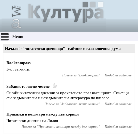
Меню
Начало
"читателски дневници" - сайтове с тази ключова дума
Bookcompass
Блог за книги.
Повече за "
Bookcompass
"
Подобни сайтове
Забавното лятно четене
Онлайн читателски дневник за прочетеното през ваканцията. Списъци
със задължителна и незадължителна литература по класове.
Повече за "
Забавното лятно четене
"
Подобни сайтове
Приказки и кошмари между две корици
Читателски дневник на Лилия.
Повече за "
Приказки и кошмари между две корици
"
Подобни сайтове