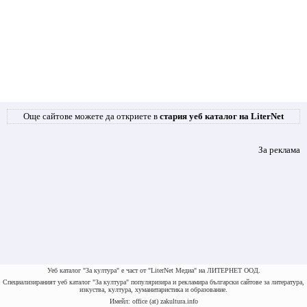
Още сайтове можете да откриете в
стария уеб каталог на LiterNet
За реклама
Уеб каталог "За култура" е част от "LiterNet Медиа" на ЛИТЕРНЕТ ООД.
Специализираният уеб каталог "За култура" популяризира и рекламира български сайтове за литература,
изкуства, култура, хуманитаристика и образование.
Имейл: office (at) zakultura.info