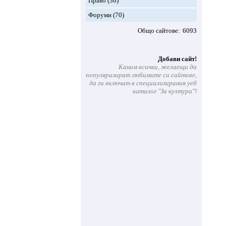
Право
(36)
Форуми
(70)
Общо сайтове
6093
Добави сайт!
Каним всички, желаещи да
популяризират любимите си сайтове,
да ги включат в специализирания уеб
каталог "За култура"!