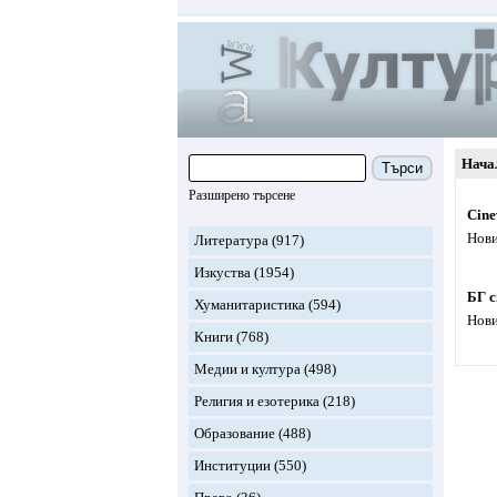
Нача
Търси
Разширено търсене
Cine
Нови
Литература
(917)
Изкуства
(1954)
БГ с
Хуманитаристика
(594)
Нови
Книги
(768)
Медии и култура
(498)
Религия и езотерика
(218)
Образование
(488)
Институции
(550)