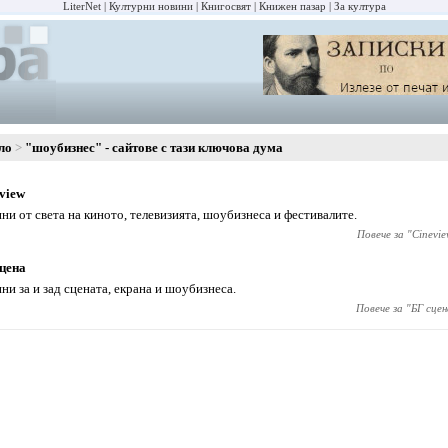
LiterNet
Културни новини
Книгосвят
Книжен пазар
За култура
ло
"шоубизнес" - сайтове с тази ключова дума
view
ни от света на киното, телевизията, шоубизнеса и фестивалите.
Повече за "
Cinevie
цена
ни за и зад сцената, екрана и шоубизнеса.
Повече за "
БГ сцен