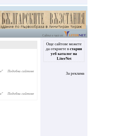
Сайтът е част от
Още сайтове можете
да откриете в
стария
уеб каталог на
LiterNet
w
"
Подобни сайтове
За реклама
а
"
Подобни сайтове