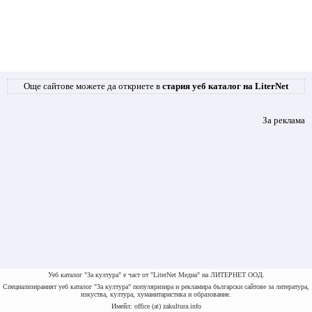
Още сайтове можете да откриете в
стария уеб каталог на LiterNet
За реклама
Уеб каталог "За култура" е част от "LiterNet Медиа" на ЛИТЕРНЕТ ООД.
Специализираният уеб каталог "За култура" популяризира и рекламира български сайтове за литература,
изкуства, култура, хуманитаристика и образование.
Имейл: office (at) zakultura.info