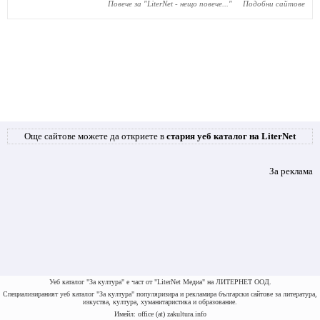
Повече за "
LiterNet - нещо повече...
"
Подобни сайтове
Още сайтове можете да откриете в
стария уеб каталог на LiterNet
За реклама
Уеб каталог "За култура" е част от "LiterNet Медиа" на ЛИТЕРНЕТ ООД.
Специализираният уеб каталог "За култура" популяризира и рекламира български сайтове за литература,
изкуства, култура, хуманитаристика и образование.
Имейл: office (at) zakultura.info