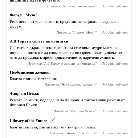
на фантастиката и фентъзито.
Повече за "
Научна фантастика
"
Подобни сайтове
Форум "Муза"
Резюмета и откъси на книги, представяне на филми и сериали и
форум.
Повече за "
Форум "Муза"
"
Подобни сайтове
А.В.Торът в силата на мощта си
Сайтътъ съдържа разскази, опити за стиховье, мудри мисли и
поученiа, които ще да спомогнатъ на возприемчивите умовье по-
леко да преминатъ презъ приключението, наречено Животъ.
Повече за "
А.В.Торът в силата на мощта си
"
Подобни сайтове
Необмислени желания
Блог за книги и настроения.
Повече за "
Необмислени желания
"
Подобни сайтове
Флориан Пекаж
Ревюта на книги, подредени по жанрове и фантастични разкази от
Флориан Пекаж.
Повече за "
Флориан Пекаж
"
Подобни сайтове
Library of the Future
Блог за фентъзи, фантастика, книги-игри и поезия.
Повече за "
Library of the Future
"
Подобни сайтове