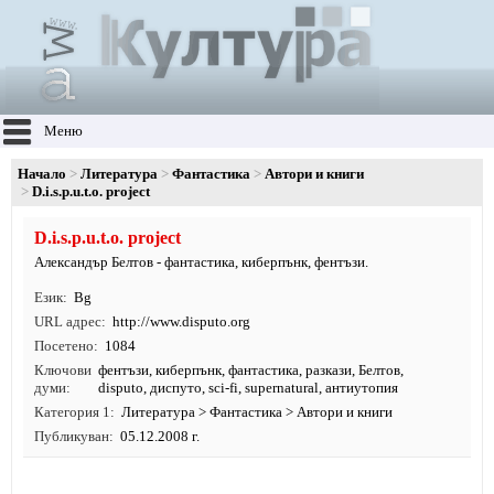
Меню
Начало
Литература
Фантастика
Автори и книги
D.i.s.p.u.t.o. project
D.i.s.p.u.t.o. project
Александър Белтов - фантастика, киберпънк, фентъзи.
Език
Bg
URL адрес
http:/
/
www.
disputo.
org
Посетено
1084
Ключови
фентъзи
,
киберпънк
,
фантастика
,
разкази
,
Белтов
,
думи
disputo, диспуто, sci-fi, supernatural, антиутопия
Категория 1
Литература
>
Фантастика
>
Автори и книги
Публикуван
05.12.2008 г.