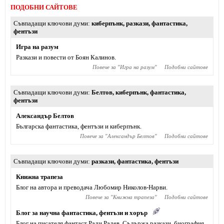
ПОДОБНИ САЙТОВЕ
Съвпадащи ключови думи
киберпънк
,
разкази
,
фантастика
,
фентъзи
Игра на разум
Разкази и повести от Боян Калинов.
Повече за "
Игра на разум
"
Подобни сайтове
Съвпадащи ключови думи
Белтов
,
киберпънк
,
фантастика
,
фентъзи
Александър Белтов
Българска фантастика, фентъзи и киберпънк.
Повече за "
Александър Белтов
"
Подобни сайтове
Съвпадащи ключови думи
разкази
,
фантастика
,
фентъзи
Книжна трапеза
Блог на автора и преводача Любомир Николов-Нарви.
Повече за "
Книжна трапеза
"
Подобни сайтове
Блог за научна фантастика, фентъзи и хорър
Блог на писателя фантаст Ради Радев. Съдържа разкази, биография