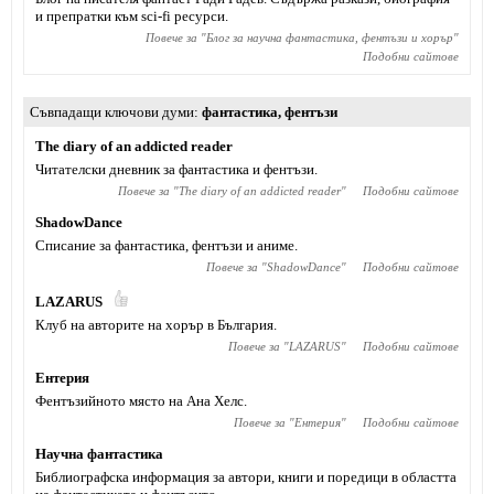
и препратки към sci-fi ресурси.
Повече за "
Блог за научна фантастика, фентъзи и хорър
"
Подобни сайтове
Съвпадащи ключови думи
фантастика
,
фентъзи
The diary of an addicted reader
Читателски дневник за фантастика и фентъзи.
Повече за "
The diary of an addicted reader
"
Подобни сайтове
ShadowDance
Списание за фантастика, фентъзи и аниме.
Повече за "
ShadowDance
"
Подобни сайтове
LAZARUS
Клуб на авторите на хорър в България.
Повече за "
LAZARUS
"
Подобни сайтове
Ентерия
Фентъзийното място на Ана Хелс.
Повече за "
Ентерия
"
Подобни сайтове
Научна фантастика
Библиографска информация за автори, книги и поредици в областта