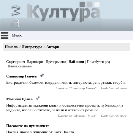
Меню
Начало
Литература
Автори
Сортиране
Партньори
Препоръчани
Най-нови
По азбучен ред
Най-посещавани
Славимир Генчев
Биографични бележки, издадени книги, интервюта, репортажи, творби.
Повече за "
Славимир Генчев
"
Подобни сайтове
Момчил Цонев
Информация за издадени книги и осъществени проекти, публикации в
медиите, избрани стихове, разкази и откъси от романи.
Повече за "
Момчил Цонев
"
Подобни сайтове
Посоките на пумпалчето
Поезия, проза и живопис от Катя Начева.