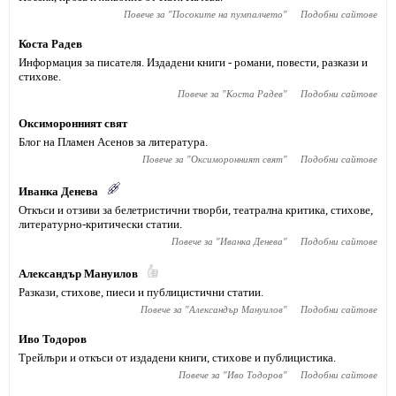
Повече за "
Посоките на пумпалчето
"
Подобни сайтове
Коста Радев
Информация за писателя. Издадени книги - романи, повести, разкази и
стихове.
Повече за "
Коста Радев
"
Подобни сайтове
Оксиморонният свят
Блог на Пламен Асенов за литература.
Повече за "
Оксиморонният свят
"
Подобни сайтове
Иванка Денева
Откъси и отзиви за белетристични творби, театрална критика, стихове,
литературно-критически статии.
Повече за "
Иванка Денева
"
Подобни сайтове
Александър Мануилов
Разкази, стихове, пиеси и публицистични статии.
Повече за "
Александър Мануилов
"
Подобни сайтове
Иво Тодоров
Трейлъри и откъси от издадени книги, стихове и публицистика.
Повече за "
Иво Тодоров
"
Подобни сайтове