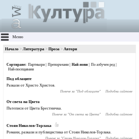
Меню
Начало
Литература
Проза
Автори
Сортиране
Партньори
Препоръчани
Най-нови
По азбучен ред
Най-посещавани
Под облаците
Разкази от Христо Христов.
Повече за "
Под облаците
"
Подобни сайтове
От света на Цвета
Пътеписи от Цвета Брестничка.
Повече за "
От света на Цвета
"
Подобни сайтове
Стоян Николов-Торлака
Романи, разкази и публицистика от Стоян Николов-Торлака.
Повече за "
Стоян Николов-Торлака
"
Подобни сайтове