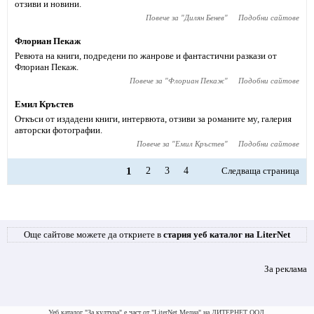
отзиви и новини.
Повече за "
Дилян Бенев
"
Подобни сайтове
Флориан Пекаж
Ревюта на книги, подредени по жанрове и фантастични разкази от
Флориан Пекаж.
Повече за "
Флориан Пекаж
"
Подобни сайтове
Емил Кръстев
Откъси от издадени книги, интервюта, отзиви за романите му, галерия
авторски фотографии.
Повече за "
Емил Кръстев
"
Подобни сайтове
1
2
3
4
Следваща страница
Още сайтове можете да откриете в
стария уеб каталог на LiterNet
За реклама
Уеб каталог "За култура" е част от "LiterNet Медиа" на ЛИТЕРНЕТ ООД.