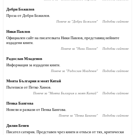
Добри Божилов
Проза от Добри Божилов.
Повече за "
Добри Божилов
"
Подобни сайтове
Ники Павлов
Официален сайт на писателката Ники Павлов, представящ нейните
издадени книги.
Повече за "
Ники Павлов
"
Подобни сайтове
Радослав Младенов
Информация за издадени книги.
Повече за "
Радослав Младенов
"
Подобни сайтове
Моята България и моят Китай
Пътеписи от Петко Хинов.
Повече за "
Моята България и моят Китай
"
Подобни сайтове
Пенка Бангова
Новели и разкази от Пенка Бангова.
Повече за "
Пенка Бангова
"
Подобни сайтове
Дилян Бенев
Писател сатирик. Представен чрез книги и откъси от тях, критически