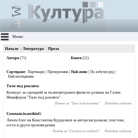
Меню
Начало
Литература
Проза
Автори
(71)
Книги
(21)
Сортиране
Партньори
Препоръчани
Най-нови
По азбучен ред
Най-посещавани
Тяло под роклята
Конкурс за сценарий за пълнометражен филм по романа на Галин
Никифоров "Тяло под роклята".
Повече за "
Тяло под роклята
"
Подобни сайтове
Constant.in.nothinG
Личен блог на Константин Курдалиев за авторски разкази, текстове,
есета и други произведения.
Повече за "
Constant.in.nothinG
"
Подобни сайтове