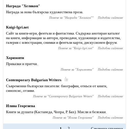
Награда "Хеликон"
Награда за нова българска художествена проза.
Повече за "
Награда "Хеликон"
"
Подобни сайтове
Knigi-Igri.net
Сайт за книги-игри, фентъзи и фантастика. Съдържа анотиран каталог
на книги, информация за автори, преводачи, художници и издателства,
галерия с илюстрации, снимки и фентъзи карти, дискусионен форум.
Повече за "
Knigi-Igri.net
"
Подобни сайтове
Хоризонти
Приказки и притчи.
Повече за "
Хоризонти
"
Подобни сайтове
Contemporary Bulgarian Writers
Съвременни български писатели: биографии, откъси от книги,
синопсис, отзиви.
Повече за "
Contemporary Bulgarian Writers
"
Подобни сайтове
Илина Георгиева
Книги за душата (Кастанеда, Чопра, Р. Бах). Мисли и бележки.
Повече за "
Илина Георгиева
"
Подобни сайтове
1
2
Следваща страница