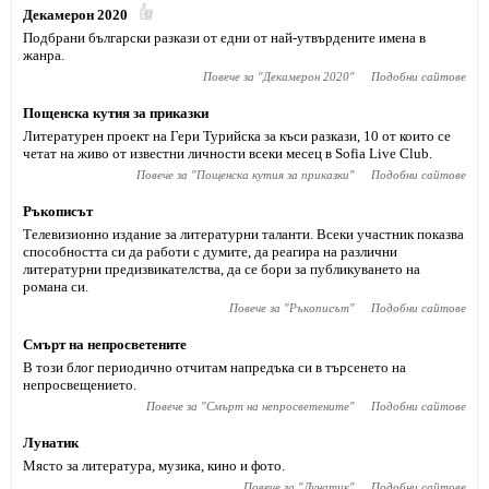
Декамерон 2020
Подбрани български разкази от едни от най-утвърдените имена в
жанра.
Повече за "
Декамерон 2020
"
Подобни сайтове
Пощенска кутия за приказки
Литературен проект на Гери Турийска за къси разкази, 10 от които се
четат на живо от известни личности всеки месец в Sofia Live Club.
Повече за "
Пощенска кутия за приказки
"
Подобни сайтове
Ръкописът
Телевизионно издание за литературни таланти. Всеки участник показва
способността си да работи с думите, да реагира на различни
литературни предизвикателства, да се бори за публикуването на
романа си.
Повече за "
Ръкописът
"
Подобни сайтове
Смърт на непросветените
В този блог периодично отчитам напредъка си в търсенето на
непросвещението.
Повече за "
Смърт на непросветените
"
Подобни сайтове
Лунатик
Място за литература, музика, кино и фото.
Повече за "
Лунатик
"
Подобни сайтове