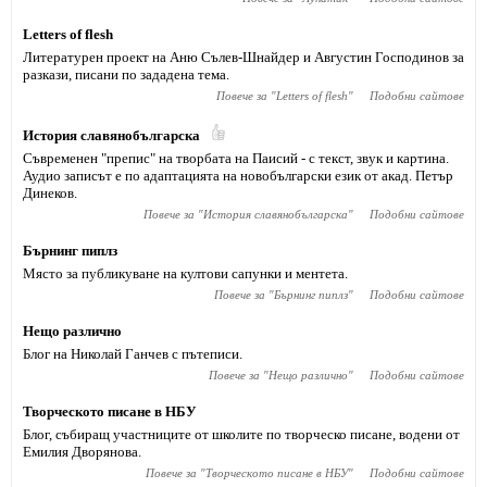
Letters of flesh
Литературен проект на Аню Сълев-Шнайдер и Августин Господинов за
разкази, писани по зададена тема.
Повече за "
Letters of flesh
"
Подобни сайтове
История славянобългарска
Съвременен "препис" на творбата на Паисий - с текст, звук и картина.
Аудио записът е по адаптацията на новобългарски език от акад. Петър
Динеков.
Повече за "
История славянобългарска
"
Подобни сайтове
Бърнинг пиплз
Място за публикуване на култови сапунки и ментета.
Повече за "
Бърнинг пиплз
"
Подобни сайтове
Нещо различно
Блог на Николай Ганчев с пътеписи.
Повече за "
Нещо различно
"
Подобни сайтове
Творческото писане в НБУ
Блог, събиращ участниците от школите по творческо писане, водени от
Емилия Дворянова.
Повече за "
Творческото писане в НБУ
"
Подобни сайтове