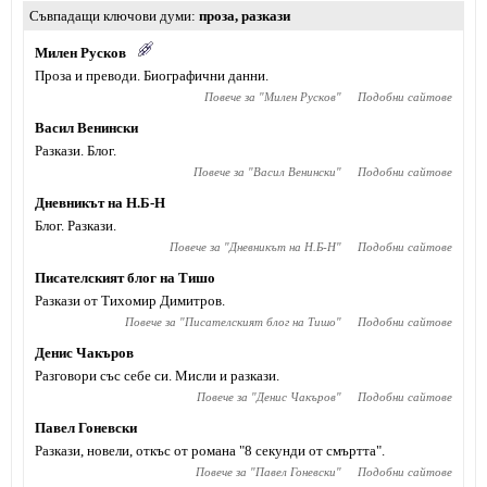
Съвпадащи ключови думи
проза
,
разкази
Милен Русков
Проза и преводи. Биографични данни.
Повече за "
Милен Русков
"
Подобни сайтове
Васил Венински
Разкази. Блог.
Повече за "
Васил Венински
"
Подобни сайтове
Дневникът на Н.Б-Н
Блог. Разкази.
Повече за "
Дневникът на Н.Б-Н
"
Подобни сайтове
Писателският блог на Тишо
Разкази от Тихомир Димитров.
Повече за "
Писателският блог на Тишо
"
Подобни сайтове
Денис Чакъров
Разговори със себе си. Мисли и разкази.
Повече за "
Денис Чакъров
"
Подобни сайтове
Павел Гоневски
Разкази, новели, откъс от романа "8 секунди от смъртта".
Повече за "
Павел Гоневски
"
Подобни сайтове