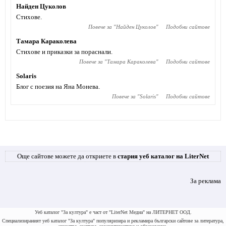
Найден Цуколов
Стихове.
Повече за "
Найден Цуколов
"
Подобни сайтове
Тамара Караколева
Стихове и приказки за пораснали.
Повече за "
Тамара Караколева
"
Подобни сайтове
Solaris
Блог с поезия на Яна Монева.
Повече за "
Solaris
"
Подобни сайтове
Още сайтове можете да откриете в
стария уеб каталог на LiterNet
За реклама
Уеб каталог "За култура" е част от "LiterNet Медиа" на ЛИТЕРНЕТ ООД.
Специализираният уеб каталог "За култура" популяризира и рекламира български сайтове за литература,