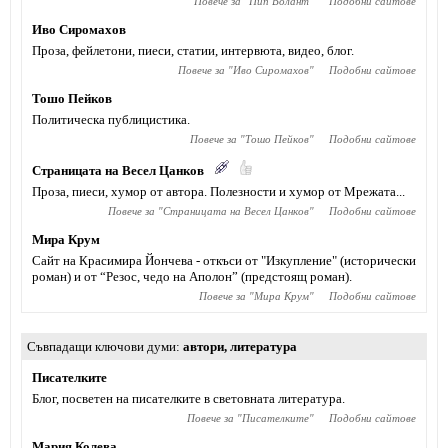
Повече за "
Пип Волант
"
Подобни сайтове
Иво Сиромахов
Проза, фейлетони, пиеси, статии, интервюта, видео, блог.
Повече за "
Иво Сиромахов
"
Подобни сайтове
Тошо Пейков
Политическа публицистика.
Повече за "
Тошо Пейков
"
Подобни сайтове
Страницата на Весел Цанков
Проза, пиеси, хумор от автора. Полезности и хумор от Мрежата...
Повече за "
Страницата на Весел Цанков
"
Подобни сайтове
Мира Крум
Сайт на Красимира Йончева - откъси от "Изкупление" (исторически
роман) и от “Резос, чедо на Аполон” (предстоящ роман).
Повече за "
Мира Крум
"
Подобни сайтове
Съвпадащи ключови думи
автори
,
литература
Писателките
Блог, посветен на писателките в световната литература.
Повече за "
Писателките
"
Подобни сайтове
Мария Колева