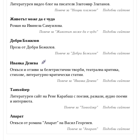
Литературен видео блог на писателя Златомир Златанов.
Повече за "
Нощни плажове
"
Подобни сайтове
Животът може да е чудо
Роман на Ивинела Самуилова.
Повече за "
Животът може да е чудо
"
Подобни сайтове
Добри Божилов
Проза от Добри Божилов.
Повече за "
Добри Божилов
"
Подобни сайтове
Иванка Денева
Откъси и отзиви за белетристични творби, театрална критика,
стихове, литературно-критически статии.
Повече за "
Иванка Денева
"
Подобни сайтове
Танхойзер
Литературен сайт на Рене Карабаш с поезия, разкази, аудио поеми
и интервюта.
Повече за "
Танхойзер
"
Подобни сайтове
Апарат
Откъси от романа "Апарат" на Васил Георгиев.
Повече за "
Апарат
"
Подобни сайтове