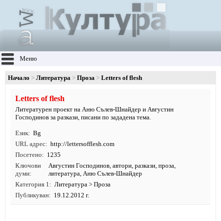
Меню
Начало
Литература
Проза
Letters of flesh
Letters of flesh
Литературен проект на Аню Сълев-Шнайдер и Августин
Господинов за разкази, писани по зададена тема.
Език
Bg
URL адрес
http:/
/
lettersofflesh.
com
Посетено
1235
Ключови
Августин Господинов
,
автори
,
разкази
,
проза
,
думи
литература
, Аню Сълев-Шнайдер
Категория 1
Литература
>
Проза
Публикуван
19.12.2012 г.