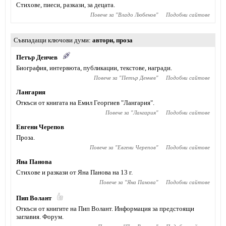
Стихове, пиеси, разкази, за децата.
Повече за "
Владо Любенов
"
Подобни сайтове
Съвпадащи ключови думи
автори
,
проза
Петър Денчев
Биография, интервюта, публикации, текстове, награди.
Повече за "
Петър Денчев
"
Подобни сайтове
Лангария
Откъси от книгата на Емил Георгиев "Лангария".
Повече за "
Лангария
"
Подобни сайтове
Евгени Черепов
Проза.
Повече за "
Евгени Черепов
"
Подобни сайтове
Яна Панова
Стихове и разкази от Яна Панова на 13 г.
Повече за "
Яна Панова
"
Подобни сайтове
Пип Волант
Откъси от книгите на Пип Волант. Информация за предстоящи
заглавия. Форум.