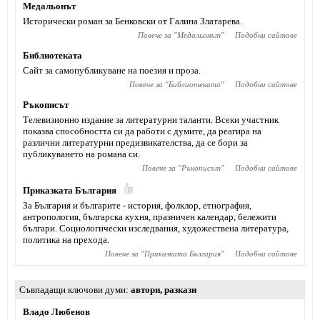
Медальонът
Исторически роман за Бенковски от Галина Златарева.
Повече за "
Медальонът
"
Подобни сайтове
Библиотеката
Сайт за самопубликуване на поезия и проза.
Повече за "
Библиотеката
"
Подобни сайтове
Ръкописът
Телевизионно издание за литературни таланти. Всеки участник
показва способността си да работи с думите, да реагира на
различни литературни предизвикателства, да се бори за
публикуването на романа си.
Повече за "
Ръкописът
"
Подобни сайтове
Приказката България
За България и българите - история, фолклор, етнография,
антропология, българска кухня, празничен календар, бележити
българи. Социологически изследвания, художествена литература,
политика на прехода.
Повече за "
Приказката България
"
Подобни сайтове
Съвпадащи ключови думи
автори
,
разкази
Владо Любенов