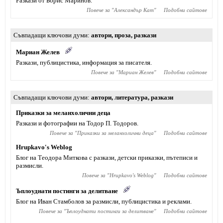
Разкази от Борис Маринов.
Повече за "
Александър Кат
"
Подобни сайтове
Съвпадащи ключови думи
автори
,
проза
,
разкази
Мариан Желев
Разкази, публицистика, информация за писателя.
Повече за "
Мариан Желев
"
Подобни сайтове
Съвпадащи ключови думи
автори
,
литература
,
разкази
Приказки за меланхолични деца
Разкази и фотографии на Тодор П. Тодоров.
Повече за "
Приказки за меланхолични деца
"
Подобни сайтове
Hrupkavo's Weblog
Блог на Теодора Миткова с разкази, детски приказки, пътеписи и
размисли.
Повече за "
Hrupkavo's Weblog
"
Подобни сайтове
Ъплоуднати постинги за делитване
Блог на Иван Стамболов за размисли, публицистика и реклами.
Повече за "
Ъплоуднати постинги за делитване
"
Подобни сайтове