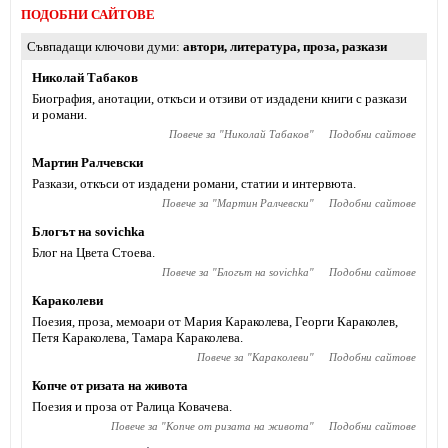
ПОДОБНИ САЙТОВЕ
Съвпадащи ключови думи
автори
,
литература
,
проза
,
разкази
Николай Табаков
Биография, анотации, откъси и отзиви от издадени книги с разкази
и романи.
Повече за "
Николай Табаков
"
Подобни сайтове
Мартин Ралчевски
Разкази, откъси от издадени романи, статии и интервюта.
Повече за "
Мартин Ралчевски
"
Подобни сайтове
Блогът на sovichka
Блог на Цвета Стоева.
Повече за "
Блогът на sovichka
"
Подобни сайтове
Караколеви
Поезия, проза, мемоари от Мария Караколева, Георги Караколев,
Петя Караколева, Тамара Караколева.
Повече за "
Караколеви
"
Подобни сайтове
Копче от ризата на живота
Поезия и проза от Ралица Ковачева.
Повече за "
Копче от ризата на живота
"
Подобни сайтове