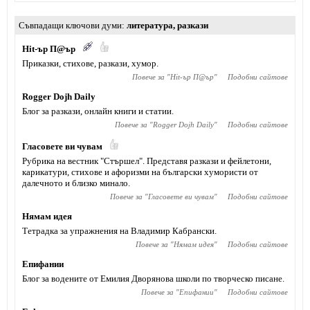
Съвпадащи ключови думи
литература
,
разкази
Hit-ър П@ър
Приказки, стихове, разкази, хумор.
Повече за "
Hit-ър П@ър
"
Подобни сайтове
Rogger Dojh Daily
Блог за разкази, онлайн книги и статии.
Повече за "
Rogger Dojh Daily
"
Подобни сайтове
Гласовете ви чувам
Рубрика на вестник "Стършел". Представя разкази и фейлетони,
карикатури, стихове и афоризми на български хумористи от
далечното и близко минало.
Повече за "
Гласовете ви чувам
"
Подобни сайтове
Нямам идея
Тетрадка за упражнения на Владимир Кабрански.
Повече за "
Нямам идея
"
Подобни сайтове
Епифании
Блог за водените от Емилия Дворянова школи по творческо писане.
Повече за "
Епифании
"
Подобни сайтове