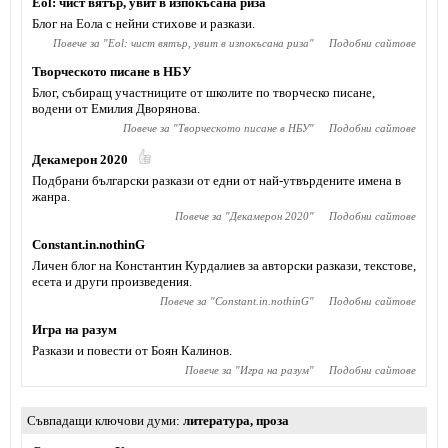
Eol: чист вятър, увит в изпокъсана риза
Блог на Еола с нейни стихове и разкази.
Повече за "
Eol: чист вятър, увит в изпокъсана риза
"
Подобни сайтове
Творческото писане в НБУ
Блог, събиращ участниците от школите по творческо писане,
водени от Емилия Дворянова.
Повече за "
Творческото писане в НБУ
"
Подобни сайтове
Декамерон 2020
Подбрани български разкази от едни от най-утвърдените имена в
жанра.
Повече за "
Декамерон 2020
"
Подобни сайтове
Constant.in.nothinG
Личен блог на Константин Курдалиев за авторски разкази, текстове,
есета и други произведения.
Повече за "
Constant.in.nothinG
"
Подобни сайтове
Игра на разум
Разкази и повести от Боян Калинов.
Повече за "
Игра на разум
"
Подобни сайтове
Съвпадащи ключови думи
литература
,
проза