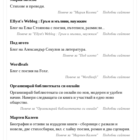
Стихове и преводи.
Повече за "
Мария Колева
"
Подобни сайтове
Ellyst's Weblog : Гръм и мълнии, наужким
Блог на Елка Стоянова с поезия, пътеписи, размисли...
Повече за "
Ellyst's Weblog : Гръм и мълнии, наужким
"
Подобни сайтове
Под игото
Блог на Александър Секулов за литература.
Повече за "
Под игото
"
Подобни сайтове
Wordleafs
Блог с поезия на Foxe.
Повече за "
Wordleafs
"
Подобни сайтове
Организирай библиотеката си онлайн
Организирай библиотеката си онлайн по нов, модерен и удобен
начин. Намери следващата си книга и участвай в едно ново
общество.
Повече за "
Организирай библиотеката си онлайн
"
Подобни сайтове
Мартен Калеев
Биография и отзиви за издадени книги - сборници с разкази и
новели, две стихосбирки, вкл. с хайку поезия, роман и два сценария.
Повече за "
Мартен Калеев
"
Подобни сайтове