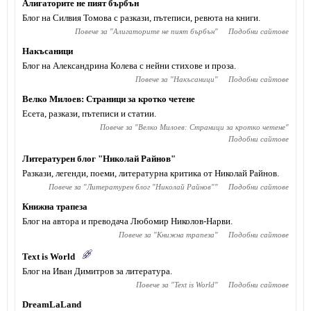
Алигаторите не пият бърбън
Блог на Силвия Томова с разкази, пътеписи, ревюта на книги.
Повече за "
Алигаторите не пият бърбън
"
Подобни сайтове
Накъсаници
Блог на Александрина Колева с нейни стихове и проза.
Повече за "
Накъсаници
"
Подобни сайтове
Велко Милоев: Страници за кротко четене
Есета, разкази, пътеписи и статии.
Повече за "
Велко Милоев: Страници за кротко четене
"
Подобни сайтове
Литературен блог "Николай Райнов"
Разкази, легенди, поеми, литературна критика от Николай Райнов.
Повече за "
Литературен блог "Николай Райнов"
"
Подобни сайтове
Книжна трапеза
Блог на автора и преводача Любомир Николов-Нарви.
Повече за "
Книжна трапеза
"
Подобни сайтове
Text is World
Блог на Иван Димитров за литература.
Повече за "
Text is World
"
Подобни сайтове
DreamLaLand