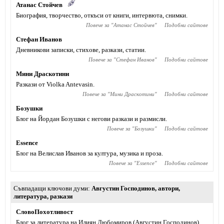
Атанас Стойчев
Биография, творчество, откъси от книги, интервюта, снимки.
Повече за "
Атанас Стойчев
"
Подобни сайтове
Стефан Иванов
Дневникови записки, стихове, разкази, статии.
Повече за "
Стефан Иванов
"
Подобни сайтове
Мини Драскотини
Разкази от Violka Antevasin.
Повече за "
Мини Драскотини
"
Подобни сайтове
Бозушки
Блог на Йордан Бозушки с негови разкази и размисли.
Повече за "
Бозушки
"
Подобни сайтове
Essence
Блог на Велислав Иванов за култура, музика и проза.
Повече за "
Essence
"
Подобни сайтове
Съвпадащи ключови думи
Августин Господинов
,
автори
,
литература
,
разкази
СловоПохотливост
Блог за литература на Илиян Любомиров (Августин Господинов).