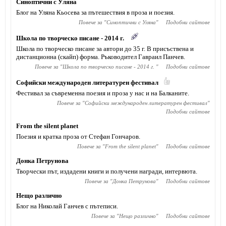
Синоптични с Уляна
Блог на Уляна Кьосева за пътешествия в проза и поезия.
Повече за "
Синоптични с Уляна
"
Подобни сайтове
Школа по творческо писане - 2014 г.
Школа по творческо писане за автори до 35 г. В присъствена и
дистанционна (скайп) форма. Ръководител Гавраил Панчев.
Повече за "
Школа по творческо писане - 2014 г.
"
Подобни сайтове
Софийски международен литературен фестивал
Фестивал за съвременна поезия и проза у нас и на Балканите.
Повече за "
Софийски международен литературен фестивал
"
Подобни сайтове
From the silent planet
Поезия и кратка проза от Стефан Гончаров.
Повече за "
From the silent planet
"
Подобни сайтове
Донка Петрунова
Творчески път, издадени книги и получени награди, интервюта.
Повече за "
Донка Петрунова
"
Подобни сайтове
Нещо различно
Блог на Николай Ганчев с пътеписи.
Повече за "
Нещо различно
"
Подобни сайтове