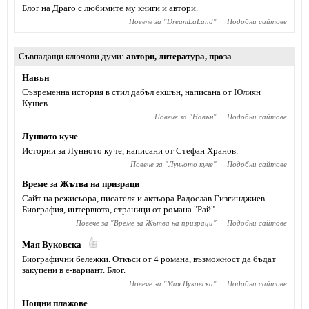
Блог на Драго с любимите му книги и автори.
Повече за "
DreamLaLand
"
Подобни сайтове
Съвпадащи ключови думи
автори
,
литература
,
проза
Навън
Съвременна история в стил дабъл екшън, написана от Юлиян
Кушев.
Повече за "
Навън
"
Подобни сайтове
Лунното куче
Истории за Лунното куче, написани от Стефан Хранов.
Повече за "
Лунното куче
"
Подобни сайтове
Време за Жътва на призраци
Сайт на режисьора, писателя и актьора Радослав Гизгинджиев‎.
Биография, интервюта, страници от романа "Рай".
Повече за "
Време за Жътва на призраци
"
Подобни сайтове
Мая Вуковска
Биографични бележки. Откъси от 4 романа, възможност да бъдат
закупени в е-вариант. Блог.
Повече за "
Мая Вуковска
"
Подобни сайтове
Нощни плажове