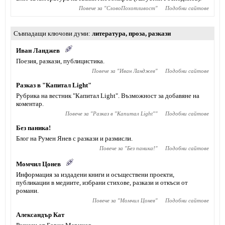
Повече за "
СловоПохотливост
"
Подобни сайтове
Съвпадащи ключови думи
литература
,
проза
,
разкази
Иван Ланджев
Поезия, разкази, публицистика.
Повече за "
Иван Ланджев
"
Подобни сайтове
Разказ в "Капитал Light"
Рубрика на вестник "Капитал Light". Възможност за добавяне на
коментар.
Повече за "
Разказ в "Капитал Light"
"
Подобни сайтове
Без паника!
Блог на Румен Янев с разкази и размисли.
Повече за "
Без паника!
"
Подобни сайтове
Момчил Цонев
Информация за издадени книги и осъществени проекти,
публикации в медиите, избрани стихове, разкази и откъси от
романи.
Повече за "
Момчил Цонев
"
Подобни сайтове
Александър Кат