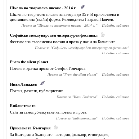
Школа по творческо писане - 2014 г.
Школа по творческо писане за автори до 35 г. В присъствена и
дистанционна (скайп) форма. Ръководител Гавраил Панчев.
Повече за "
Школа по творческо писане - 2014 г.
"
Подобни сайтове
Софийски международен литературен фестивал
Фестивал за съвременна поезия и проза у нас и на Балканите.
Повече за "
Софийски международен литературен фестивал
"
Подобни сайтове
From the silent planet
Поезия и кратка проза от Стефан Гончаров.
Повече за "
From the silent planet
"
Подобни сайтове
Иван Ланджев
Поезия, разкази, публицистика.
Повече за "
Иван Ланджев
"
Подобни сайтове
Библиотеката
Сайт за самопубликуване на поезия и проза.
Повече за "
Библиотеката
"
Подобни сайтове
Приказката България
За България и българите - история, фолклор, етнография,