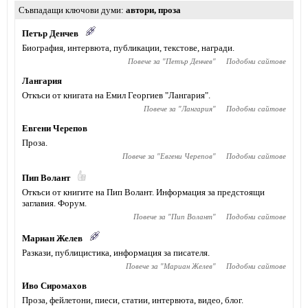
Съвпадащи ключови думи
автори
,
проза
Петър Денчев
Биография, интервюта, публикации, текстове, награди.
Повече за "
Петър Денчев
"
Подобни сайтове
Лангария
Откъси от книгата на Емил Георгиев "Лангария".
Повече за "
Лангария
"
Подобни сайтове
Евгени Черепов
Проза.
Повече за "
Евгени Черепов
"
Подобни сайтове
Пип Волант
Откъси от книгите на Пип Волант. Информация за предстоящи
заглавия. Форум.
Повече за "
Пип Волант
"
Подобни сайтове
Мариан Желев
Разкази, публицистика, информация за писателя.
Повече за "
Мариан Желев
"
Подобни сайтове
Иво Сиромахов
Проза, фейлетони, пиеси, статии, интервюта, видео, блог.