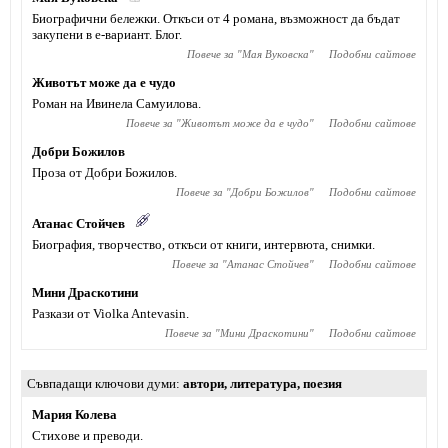
Биографични бележки. Откъси от 4 романа, възможност да бъдат
закупени в е-вариант. Блог.
Повече за "
Мая Вуковска
"
Подобни сайтове
Животът може да е чудо
Роман на Ивинела Самуилова.
Повече за "
Животът може да е чудо
"
Подобни сайтове
Добри Божилов
Проза от Добри Божилов.
Повече за "
Добри Божилов
"
Подобни сайтове
Атанас Стойчев
Биография, творчество, откъси от книги, интервюта, снимки.
Повече за "
Атанас Стойчев
"
Подобни сайтове
Мини Драскотини
Разкази от Violka Antevasin.
Повече за "
Мини Драскотини
"
Подобни сайтове
Съвпадащи ключови думи
автори
,
литература
,
поезия
Мария Колева
Стихове и преводи.