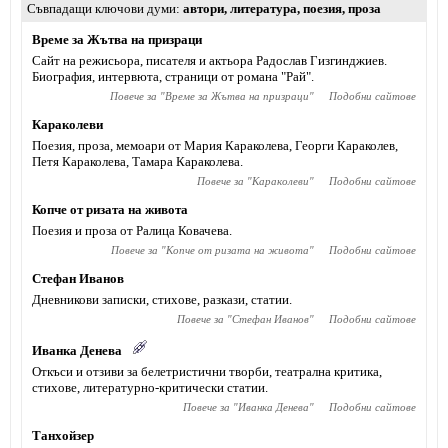
Съвпадащи ключови думи
автори
,
литература
,
поезия
,
проза
Време за Жътва на призраци
Сайт на режисьора, писателя и актьора Радослав Гизгинджиев‎.
Биография, интервюта, страници от романа "Рай".
Повече за "
Време за Жътва на призраци
"
Подобни сайтове
Караколеви
Поезия, проза, мемоари от Мария Караколева, Георги Караколев,
Петя Караколева, Тамара Караколева.
Повече за "
Караколеви
"
Подобни сайтове
Копче от ризата на живота
Поезия и проза от Ралица Ковачева.
Повече за "
Копче от ризата на живота
"
Подобни сайтове
Стефан Иванов
Дневникови записки, стихове, разкази, статии.
Повече за "
Стефан Иванов
"
Подобни сайтове
Иванка Денева
Откъси и отзиви за белетристични творби, театрална критика,
стихове, литературно-критически статии.
Повече за "
Иванка Денева
"
Подобни сайтове
Танхойзер