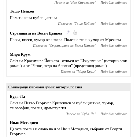
Повече за "
Иво Сиромахов
"
Подобни сайтове
Тошо Пейков
Политическа публицистика.
Повече за "
Тошо Пейков
"
Подобни сайтове
Страницата на Весел Цанков
Проза, пиеси, хумор от автора. Полезности и хумор от Мрежата...
Повече за "
Страницата на Весел Цанков
"
Подобни сайтове
Мира Крум
Сайт на Красимира Йончева - откъси от "Изкупление" (исторически
роман) и от “Резос, чедо на Аполон” (предстоящ роман).
Повече за "
Мира Крум
"
Подобни сайтове
Съвпадащи ключови думи
автори
,
поезия
Буда-Ла
Сайт на Петър Георгиев Кривенчев за публицистика, хумор,
философия, поезия, драматургия.
Повече за "
Буда-Ла
"
Подобни сайтове
Иван Методиев
Цялата поезия и слово на и за Иван Методиев, събрани от Георги
Георгиев.