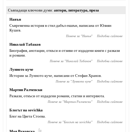
Съвпадащи ключови думи
автори
,
литература
,
проза
Навън
Съвременна история в стил дабъл екшън, написана от Юлиян
Кушев.
Повече за "
Навън
"
Подобни сайтове
Николай Табаков
Биография, анотации, откъси и отзиви от издадени книги с разкази
и романи.
Повече за "
Николай Табаков
"
Подобни сайтове
Лунното куче
Истории за Лунното куче, написани от Стефан Хранов.
Повече за "
Лунното куче
"
Подобни сайтове
Мартин Ралчевски
Разкази, откъси от издадени романи, статии и интервюта.
Повече за "
Мартин Ралчевски
"
Подобни сайтове
Блогът на sovichka
Блог на Цвета Стоева.
Повече за "
Блогът на sovichka
"
Подобни сайтове
Мая Вуковска