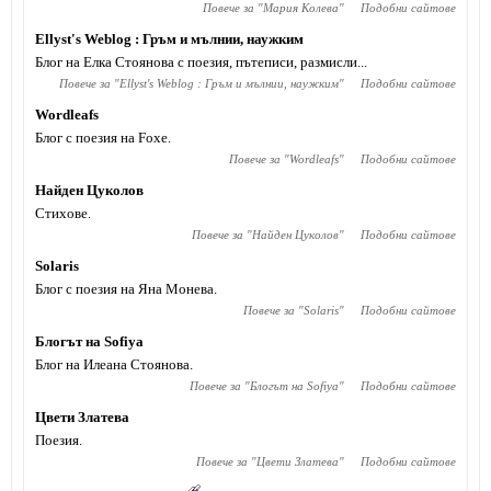
Повече за "
Мария Колева
"
Подобни сайтове
Ellyst's Weblog : Гръм и мълнии, наужким
Блог на Елка Стоянова с поезия, пътеписи, размисли...
Повече за "
Ellyst's Weblog : Гръм и мълнии, наужким
"
Подобни сайтове
Wordleafs
Блог с поезия на Foxe.
Повече за "
Wordleafs
"
Подобни сайтове
Найден Цуколов
Стихове.
Повече за "
Найден Цуколов
"
Подобни сайтове
Solaris
Блог с поезия на Яна Монева.
Повече за "
Solaris
"
Подобни сайтове
Блогът на Sofiya
Блог на Илеана Стоянова.
Повече за "
Блогът на Sofiya
"
Подобни сайтове
Цвети Златева
Поезия.
Повече за "
Цвети Златева
"
Подобни сайтове