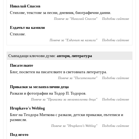
Николай Спасов
Стихове, текстове за песни, дневник, биографични данни.
Повече за "
Николай Спасов
"
Подобни сайтове
Ездачът на камили
Стихове.
Повече за "
Ездачът на камили
"
Подобни сайтове
Съвпадащи ключови думи
автори
,
литература
Писателките
Блог, посветен на писателките в световната литература.
Повече за "
Писателките
"
Подобни сайтове
Приказки за меланхолични деца
Разкази и фотографии на Тодор П. Тодоров.
Повече за "
Приказки за меланхолични деца
"
Подобни сайтове
Hrupkavo's Weblog
Блог на Теодора Миткова с разкази, детски приказки, пътеписи и
размисли.
Повече за "
Hrupkavo's Weblog
"
Подобни сайтове
Под игото