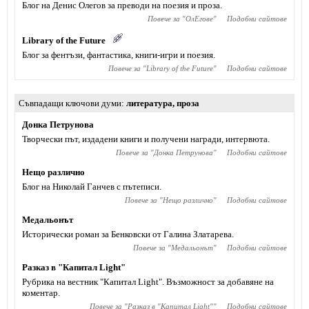
Блог на Денис Олегов за преводи на поезия и проза.
Повече за "
ОлЕгове
"
Подобни сайтове
Library of the Future
Блог за фентъзи, фантастика, книги-игри и поезия.
Повече за "
Library of the Future
"
Подобни сайтове
Съвпадащи ключови думи
литература
,
проза
Донка Петрунова
Творчески път, издадени книги и получени награди, интервюта.
Повече за "
Донка Петрунова
"
Подобни сайтове
Нещо различно
Блог на Николай Ганчев с пътеписи.
Повече за "
Нещо различно
"
Подобни сайтове
Медальонът
Исторически роман за Бенковски от Галина Златарева.
Повече за "
Медальонът
"
Подобни сайтове
Разказ в "Капитал Light"
Рубрика на вестник "Капитал Light". Възможност за добавяне на
коментар.
Повече за "
Разказ в "Капитал Light"
"
Подобни сайтове