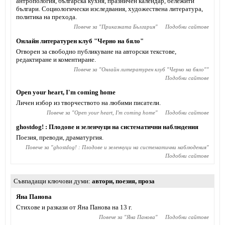
антропология, българска кухня, празничен календар, бележити
българи. Социологически изследвания, художествена литература,
политика на прехода.
Повече за "
Приказката България
"
Подобни сайтове
Онлайн литературен клуб "Черно на бяло"
Отворен за свободно публикуване на авторски текстове,
редактиране и коментиране.
Повече за "
Онлайн литературен клуб "Черно на бяло"
"
Подобни сайтове
Open your heart, I'm coming home
Личен избор из творчеството на любими писатели.
Повече за "
Open your heart, I'm coming home
"
Подобни сайтове
ghostdog! : Плодове и зеленчуци на систематични наблюдения
Поезия, преводи, драматургия.
Повече за "
ghostdog! : Плодове и зеленчуци на систематични наблюдения
"
Подобни сайтове
Съвпадащи ключови думи
автори
,
поезия
,
проза
Яна Панова
Стихове и разкази от Яна Панова на 13 г.
Повече за "
Яна Панова
"
Подобни сайтове