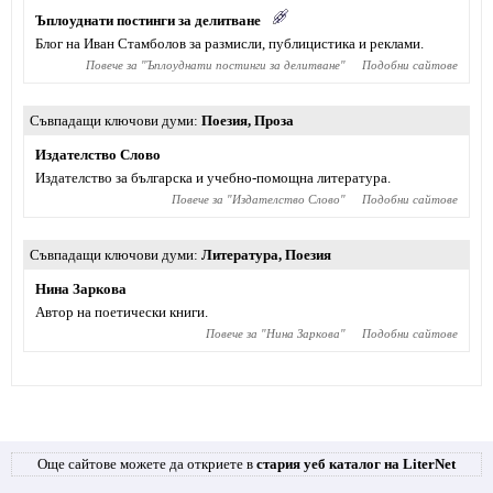
Ъплоуднати постинги за делитване
Блог на Иван Стамболов за размисли, публицистика и реклами.
Повече за "
Ъплоуднати постинги за делитване
"
Подобни сайтове
Съвпадащи ключови думи
Поезия
,
Проза
Издателство Слово
Издателство за българска и учебно-помощна литература.
Повече за "
Издателство Слово
"
Подобни сайтове
Съвпадащи ключови думи
Литература
,
Поезия
Нина Заркова
Автор на поетически книги.
Повече за "
Нина Заркова
"
Подобни сайтове
Още сайтове можете да откриете в
стария уеб каталог на LiterNet