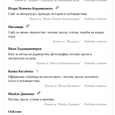
Повече за "
Anapest - Страници на изгубената кауза
"
Подобни сайтове
Искра Пенчева-Караиванова
Сайт за литература, преводи, история и публицистика.
Повече за "
Искра Пенчева-Караиванова
"
Подобни сайтове
Писаници
Сайт за лично творчество: поезия, проза, статии, творби на млади
хора.
Повече за "
Писаници
"
Подобни сайтове
Иван Хаджидимитров
Блог за авторска дърворезба, фотография, поезия, проза и
литература за деца.
Повече за "
Иван Хаджидимитров
"
Подобни сайтове
Капка Касабова
Официална страница на писателката - поезия, проза, пътеписи,
есета и публицистика.
Повече за "
Капка Касабова
"
Подобни сайтове
Ивайло Диманов
Поезия, проза, хумор и критика.
Повече за "
Ивайло Диманов
"
Подобни сайтове
ОлЕгове