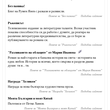
Без паника!
Блог на Румен Янев с разкази и размисли.
Повече за "
Без паника!
"
Подобни сайтове
Ръкописът
Телевизионно издание за литературни таланти. Всеки участник
показва способността си да работи с думите, да реагира на
различни литературни предизвикателства, да се бори за
публикуването на романа си.
Повече за "
Ръкописът
"
Подобни сайтове
"Разливането на облаците" от Мария Иванова
Роман за най-старата и банална история на света - историята на
една любов. История за всичко, което свързва и разделя двама
души: тя и... тя.
Повече за "
"Разливането на облаците" от Мария Иванова
"
Подобни сайтове
Награда "Хеликон"
Награда за нова българска художествена проза.
Повече за "
Награда "Хеликон"
"
Подобни сайтове
Моята България и моят Китай
Пътеписи от Петко Хинов.
Повече за "
Моята България и моят Китай
"
Подобни сайтове