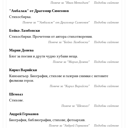
Повече за "
Иван Методиев
"
Подобни сайтове
"Амбалаж" от Драгомир Симеонов
Стихосбирка.
Повече за "
"Амбалаж" от Драгомир Симеонов
"
Подобни сайтове
Бойко Ламбовски
Стихосбирки. Прочетени от автора стихотворения.
Повече за "
Бойко Ламбовски
"
Подобни сайтове
Мария Донева
Блог за поезия и други чудно хубави неща.
Повече за "
Мария Донева
"
Подобни сайтове
Кирил Варийски
Киноактьор. Биография, стихове и галерия снимки с неговите
филмови герои.
Повече за "
Кирил Варийски
"
Подобни сайтове
Шемоаз
Стихове.
Повече за "
Шемоаз
"
Подобни сайтове
Андрей Германов
Биография, библиография, стихове, фотоархив.
Повече за "
Андрей Германов
"
Подобни сайтове