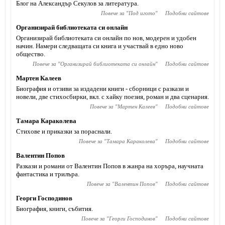
Блог на Александър Секулов за литература.
Повече за "
Под игото
"
Подобни сайтове
Организирай библиотеката си онлайн
Организирай библиотеката си онлайн по нов, модерен и удобен
начин. Намери следващата си книга и участвай в едно ново
общество.
Повече за "
Организирай библиотеката си онлайн
"
Подобни сайтове
Мартен Калеев
Биография и отзиви за издадени книги - сборници с разкази и
новели, две стихосбирки, вкл. с хайку поезия, роман и два сценария.
Повече за "
Мартен Калеев
"
Подобни сайтове
Тамара Караколева
Стихове и приказки за пораснали.
Повече за "
Тамара Караколева
"
Подобни сайтове
Валентин Попов
Разкази и романи от Валентин Попов в жанра на хоръра, научната
фантастика и трилъра.
Повече за "
Валентин Попов
"
Подобни сайтове
Георги Господинов
Биография, книги, събития.
Повече за "
Георги Господинов
"
Подобни сайтове