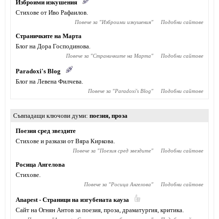
Изброими изкушения
Стихове от Иво Рафаилов.
Повече за "
Изброими изкушения
"
Подобни сайтове
Страничките на Марта
Блог на Дора Господинова.
Повече за "
Страничките на Марта
"
Подобни сайтове
Paradoxi's Blog
Блог на Левена Филчева.
Повече за "
Paradoxi's Blog
"
Подобни сайтове
Съвпадащи ключови думи
поезия
,
проза
Поезия сред звездите
Стихове и разкази от Вяра Киркова.
Повече за "
Поезия сред звездите
"
Подобни сайтове
Росица Ангелова
Стихове.
Повече за "
Росица Ангелова
"
Подобни сайтове
Anapest - Страници на изгубената кауза
Сайт на Огнян Антов за поезия, проза, драматургия, критика.