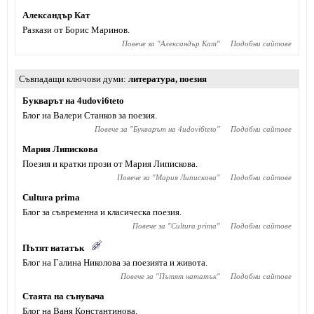
Александър Кат
Разкази от Борис Маринов.
Повече за "
Александър Кат
"
Подобни сайтове
Съвпадащи ключови думи
литература
,
поезия
Букварът на 4udovi6teto
Блог на Валери Станков за поезия.
Повече за "
Букварът на 4udovi6teto
"
Подобни сайтове
Мария Липискова
Поезия и кратки прози от Мария Липискова.
Повече за "
Мария Липискова
"
Подобни сайтове
Cultura prima
Блог за съвременна и класическа поезия.
Повече за "
Cultura prima
"
Подобни сайтове
Пътят нататък
Блог на Галина Николова за поезията и живота.
Повече за "
Пътят нататък
"
Подобни сайтове
Стаята на сънувача
Блог на Ваня Константинова.