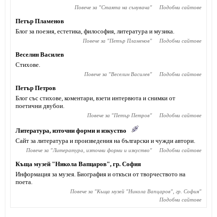
Повече за "
Стаята на сънувача
"
Подобни сайтове
Петър Пламенов
Блог за поезия, естетика, философия, литература и музика.
Повече за "
Петър Пламенов
"
Подобни сайтове
Веселин Василев
Стихове.
Повече за "
Веселин Василев
"
Подобни сайтове
Петър Петров
Блог със стихове, коментари, взети интервюта и снимки от
поетични двубои.
Повече за "
Петър Петров
"
Подобни сайтове
Литература, източни форми и изкуство
Сайт за литература и произведения на български и чужди автори.
Повече за "
Литература, източни форми и изкуство
"
Подобни сайтове
Къща музей "Никола Вапцаров", гр. София
Информация за музея. Биография и откъси от творчеството на
поета.
Повече за "
Къща музей "Никола Вапцаров", гр. София
"
Подобни сайтове