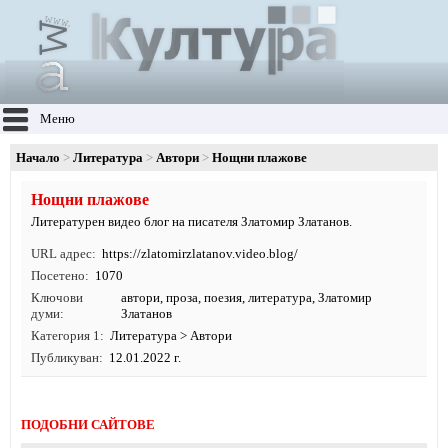
Меню
Начало
Литература
Автори
Нощни плажове
Нощни плажове
Литературен видео блог на писателя Златомир Златанов.
URL адрес
https:/
/
zlatomirzlatanov.
video.
blog/
Посетено
1070
Ключови
автори
,
проза
,
поезия
,
литература
, Златомир
думи
Златанов
Категория 1
Литература
>
Автори
Публикуван
12.01.2022 г.
ПОДОБНИ САЙТОВЕ