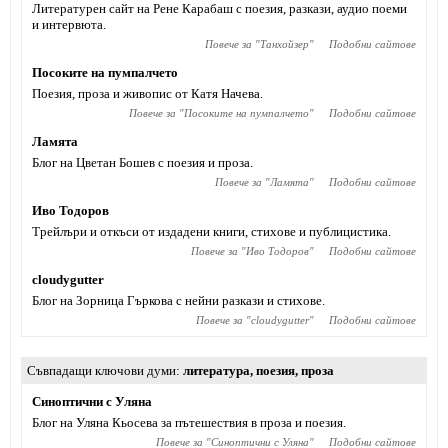
Литературен сайт на Рене Карабаш с поезия, разкази, аудио поеми
и интервюта.
Повече за "
Танхойзер
"
Подобни сайтове
Посоките на пумпалчето
Поезия, проза и живопис от Катя Начева.
Повече за "
Посоките на пумпалчето
"
Подобни сайтове
Ламята
Блог на Цветан Бошев с поезия и проза.
Повече за "
Ламята
"
Подобни сайтове
Иво Тодоров
Трейлъри и откъси от издадени книги, стихове и публицистика.
Повече за "
Иво Тодоров
"
Подобни сайтове
cloudygutter
Блог на Зорница Гъркова с нейни разкази и стихове.
Повече за "
cloudygutter
"
Подобни сайтове
Съвпадащи ключови думи
литература
,
поезия
,
проза
Синоптични с Уляна
Блог на Уляна Кьосева за пътешествия в проза и поезия.
Повече за "
Синоптични с Уляна
"
Подобни сайтове