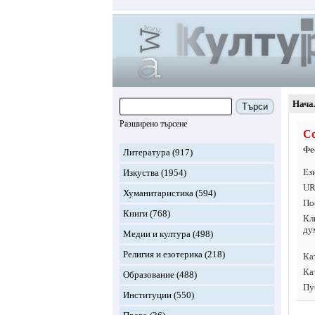
Нача
Търси
Разширено търсене
Со
Фе
Литература
(917)
Ез
Изкуства
(1954)
UR
Хуманитаристика
(594)
По
Книги
(768)
Кл
ду
Медии и култура
(498)
Религия и езотерика
(218)
Ка
Ка
Образование
(488)
Пу
Институции
(550)