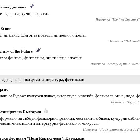
айло Диманов
езия, проза, хумор и критика.
Повече за "
Ивайло Диманов
"
Егове
ог на Денис Олегов за преводи на поезия и проза.
Повече за "
ОлЕгове
"
brary of the Future
ог за фентъзи, фантастика, книги-игри и поезия.
Повече за "
Library of the Future
"
падащи ключови думи
литература
,
фестивали
ргас
ичко за Бургас: културен живот, литература, изложби, фестивали, кино, мода, ф
Повече за "
Бургас
"
азниците на България
формация за събори, фолклорни празници, чествания, юбилеи, културни събити
лмови, читалищни и литературни фестивали и конкурси.
Повече за "
Празниците на България
"
тски фестивал "Петя Караколева", Кърджали