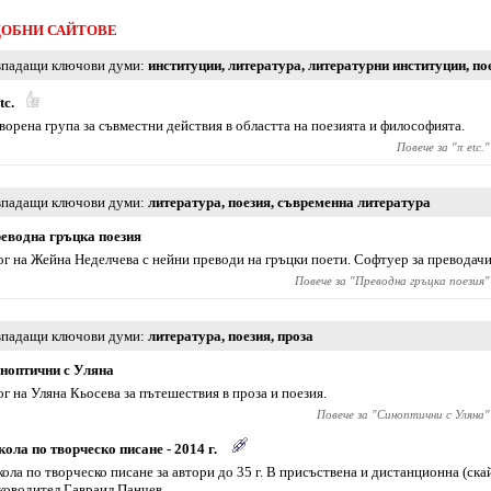
ОБНИ САЙТОВЕ
падащи ключови думи
институции
,
литература
,
литературни институции
,
по
tc.
ворена група за съвместни действия в областта на поезията и философията.
Повече за "
π etc.
"
падащи ключови думи
литература
,
поезия
,
съвременна литература
еводна гръцка поезия
ог на Жейна Неделчева с нейни преводи на гръцки поети. Софтуер за преводачи
Повече за "
Преводна гръцка поезия
"
падащи ключови думи
литература
,
поезия
,
проза
ноптични с Уляна
ог на Уляна Кьосева за пътешествия в проза и поезия.
Повече за "
Синоптични с Уляна
"
ола по творческо писане - 2014 г.
ола по творческо писане за автори до 35 г. В присъствена и дистанционна (ска
ководител Гавраил Панчев.