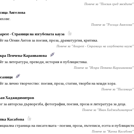
Повече за "
Поезия сред звездите
"
сица Ангелова
ихове.
Повече за "
Росица Ангелова
"
apest - Страници на изгубената кауза
йт на Огнян Антов за поезия, проза, драматургия, критика.
Повече за "
Anapest - Страници на изгубената кауза
"
кра Пенчева-Караиванова
йт за литература, преводи, история и публицистика.
Повече за "
Искра Пенчева-Караиванова
"
саници
йт за лично творчество: поезия, проза, статии, творби на млади хора.
Повече за "
Писаници
"
ан Хаджидимитров
ог за авторска дърворезба, фотография, поезия, проза и литература за деца.
Повече за "
Иван Хаджидимитров
"
пка Касабова
ициална страница на писателката - поезия, проза, пътеписи, есета и публицисти
Повече за "
Капка Касабова
"