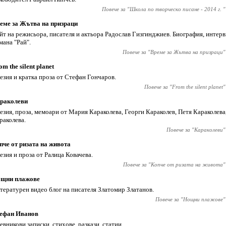
Повече за "
Школа по творческо писане - 2014 г.
"
еме за Жътва на призраци
йт на режисьора, писателя и актьора Радослав Гизгинджиев‎. Биография, интер
мана "Рай".
Повече за "
Време за Жътва на призраци
"
om the silent planet
езия и кратка проза от Стефан Гончаров.
Повече за "
From the silent planet
"
раколеви
езия, проза, мемоари от Мария Караколева, Георги Караколев, Петя Караколева
раколева.
Повече за "
Караколеви
"
пче от ризата на живота
езия и проза от Ралица Ковачева.
Повече за "
Копче от ризата на живота
"
щни плажове
тературен видео блог на писателя Златомир Златанов.
Повече за "
Нощни плажове
"
ефан Иванов
евникови записки, стихове, разкази, статии.