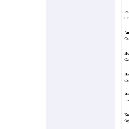
Ро
Ст
An
Са
Ис
Са
Пи
Са
Ив
Бл
Ка
Оф