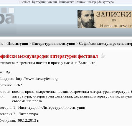
LiterNet
Културни новини
Книгосвят
Книжен пазар
За култура
ло
Институции
Литературни институции
Софийски международен лите
фийски международен литературен фестивал
стивал за съвременна поезия и проза у нас и на Балканите.
ик
Bg
L адрес
http:/
/
www.
literaryfest.
org
сетено
1762
ючови
поезия
,
проза
,
съвременна поезия
,
съвременна литература
,
литература
,
ми
литература
,
литературни фестивали
,
фестивали
,
литературни институц
съвременна проза
тегория 1
Институции
>
Литературни институции
тегория 2
Литература
бликуван
09.12.2013 г.