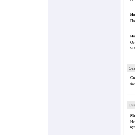
Ив
По
Ив
От
ст
Съв
Co
Фе
Съв
Ме
Не
ку