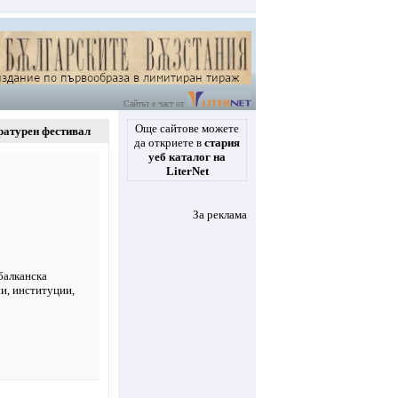
Сайтът е част от
Още сайтове можете
ратурен фестивал
да откриете в
стария
уеб каталог на
LiterNet
За реклама
балканска
ии
,
институции
,