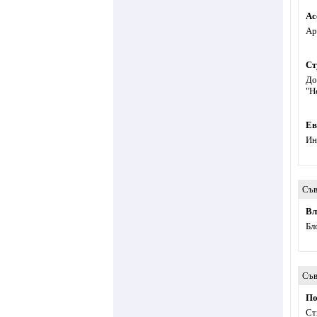
Ас
Ар
Ст
До
"Н
Ев
Ин
Съв
Вл
Бл
Съв
По
Ст