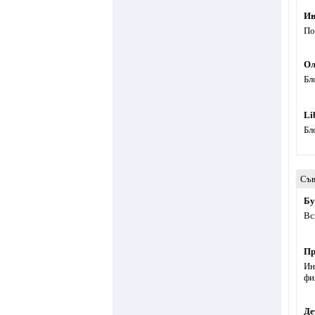
Ив
По
Ол
Бл
Li
Бл
Съв
Бу
Вс
Пр
Ин
фи
Де