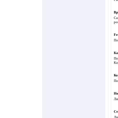
Вр
Са
ро
Fr
По
Ка
По
Ка
Ко
По
Но
Ли
Ст
Дн