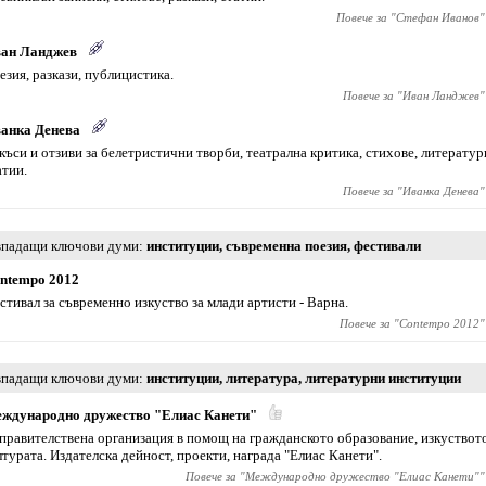
Повече за "
Стефан Иванов
"
ан Ланджев
езия, разкази, публицистика.
Повече за "
Иван Ланджев
"
анка Денева
къси и отзиви за белетристични творби, театрална критика, стихове, литерату
атии.
Повече за "
Иванка Денева
"
падащи ключови думи
институции
,
съвременна поезия
,
фестивали
ntempo 2012
стивал за съвременно изкуство за млади артисти - Варна.
Повече за "
Contempo 2012
"
падащи ключови думи
институции
,
литература
,
литературни институции
ждународно дружество "Елиас Канети"
правителствена организация в помощ на гражданското образование, изкуството
лтурата. Издателска дейност, проекти, награда "Елиас Канети".
Повече за "
Международно дружество "Елиас Канети"
"