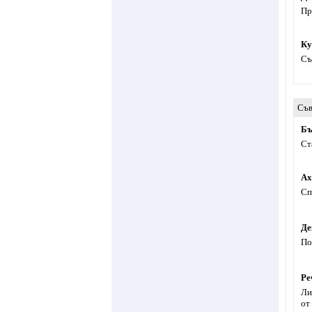
Пр
Ку
Съ
Съв
Бъ
Ст
Ах
Сп
Де
По
Ре
Ли
от