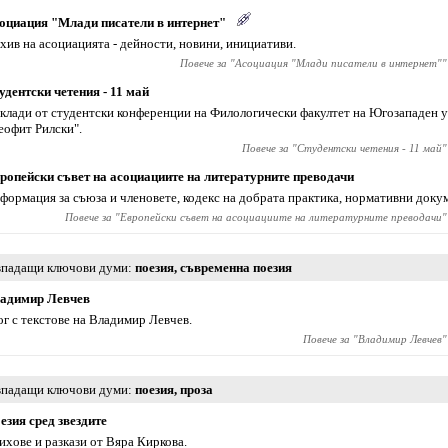
оциация "Млади писатели в интернет"
хив на асоциацията - дейности, новини, инициативи.
Повече за "
Асоциация "Млади писатели в интернет"
"
удентски четения - 11 май
клади от студентски конференции на Филологически факултет на Югозападен 
еофит Рилски".
Повече за "
Студентски четения - 11 май
"
ропейски съвет на асоциациите на литературните преводачи
формация за съюза и членовете, кодекс на добрата практика, нормативни доку
Повече за "
Европейски съвет на асоциациите на литературните преводачи
"
падащи ключови думи
поезия
,
съвременна поезия
адимир Левчев
ог с текстове на Владимир Левчев.
Повече за "
Владимир Левчев
"
падащи ключови думи
поезия
,
проза
езия сред звездите
ихове и разкази от Вяра Киркова.