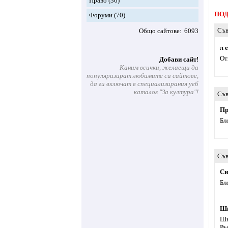
Право
(36)
ПОД
Форуми
(70)
Съв
Общо сайтове
6093
π e
От
Добави сайт!
Каним всички, желаещи да
популяризират любимите си сайтове,
да ги включат в специализирания уеб
каталог "За култура"!
Съв
Пр
Бл
Съв
Си
Бл
Шк
Шк
Ръ