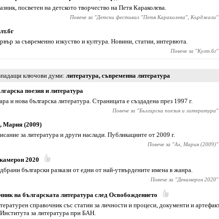
азник, посветен на детското творчество на Петя Караколева.
Повече за "
Детски фестивал "Петя Караколева", Кърджали
"
лт.бг
рвър за съвременно изкуство и култура. Новини, статии, интервюта.
Повече за "
Култ.бг
"
падащи ключови думи
литература
,
съвременна литература
лгарска поезия и литература
ара и нова българска литература. Страницата е създадена през 1997 г.
Повече за "
Българска поезия и литература
"
, Мария (2009)
исание за литература и други наслади. Публикациите от 2009 г.
Повече за "
Ах, Мария (2009)
"
камерон 2020
дбрани български разкази от едни от най-утвърдените имена в жанра.
Повече за "
Декамерон 2020
"
чник на българската литература след Освобождението
тературен справочник със статии за личности и процеси, документи и артефак
 Института за литература при БАН.