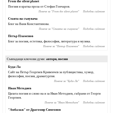
From the silent planet
Поезия и кратка проза от Стефан Гончаров.
Повече за "
From the silent planet
"
Подобни сайтове
Стаята на сънувача
Блог на Ваня Константинова.
Повече за "
Стаята на сънувача
"
Подобни сайтове
Петър Пламенов
Блог за поезия, естетика, философия, литература и музика.
Повече за "
Петър Пламенов
"
Подобни сайтове
Съвпадащи ключови думи
автори
,
поезия
Буда-Ла
Сайт на Петър Георгиев Кривенчев за публицистика, хумор,
философия, поезия, драматургия.
Повече за "
Буда-Ла
"
Подобни сайтове
Иван Методиев
Цялата поезия и слово на и за Иван Методиев, събрани от Георги
Георгиев.
Повече за "
Иван Методиев
"
Подобни сайтове
"Амбалаж" от Драгомир Симеонов