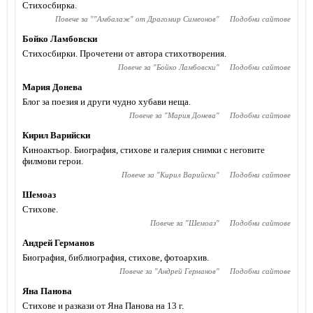
Стихосбирка.
Повече за "
"Амбалаж" от Драгомир Симеонов
"
Подобни сайтове
Бойко Ламбовски
Стихосбирки. Прочетени от автора стихотворения.
Повече за "
Бойко Ламбовски
"
Подобни сайтове
Мария Донева
Блог за поезия и други чудно хубави неща.
Повече за "
Мария Донева
"
Подобни сайтове
Кирил Варийски
Киноактьор. Биография, стихове и галерия снимки с неговите
филмови герои.
Повече за "
Кирил Варийски
"
Подобни сайтове
Шемоаз
Стихове.
Повече за "
Шемоаз
"
Подобни сайтове
Андрей Германов
Биография, библиография, стихове, фотоархив.
Повече за "
Андрей Германов
"
Подобни сайтове
Яна Панова
Стихове и разкази от Яна Панова на 13 г.