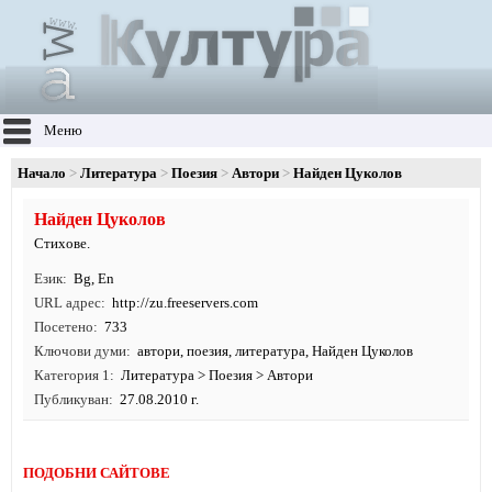
Меню
Начало
Литература
Поезия
Автори
Найден Цуколов
Найден Цуколов
Стихове.
Език
Bg
,
En
URL адрес
http:/
/
zu.
freeservers.
com
Посетено
733
Ключови думи
автори
,
поезия
,
литература
, Найден Цуколов
Категория 1
Литература
>
Поезия
>
Автори
Публикуван
27.08.2010 г.
ПОДОБНИ САЙТОВЕ