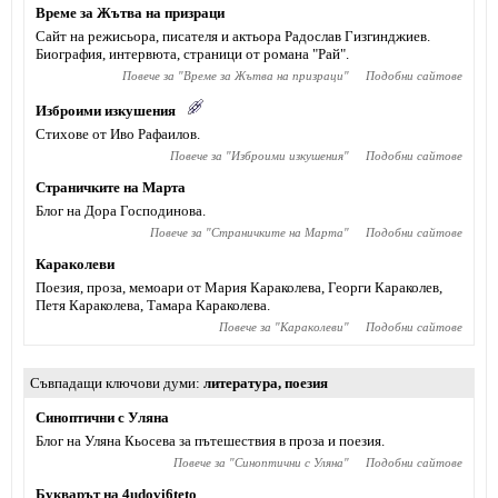
Време за Жътва на призраци
Сайт на режисьора, писателя и актьора Радослав Гизгинджиев‎.
Биография, интервюта, страници от романа "Рай".
Повече за "
Време за Жътва на призраци
"
Подобни сайтове
Изброими изкушения
Стихове от Иво Рафаилов.
Повече за "
Изброими изкушения
"
Подобни сайтове
Страничките на Марта
Блог на Дора Господинова.
Повече за "
Страничките на Марта
"
Подобни сайтове
Караколеви
Поезия, проза, мемоари от Мария Караколева, Георги Караколев,
Петя Караколева, Тамара Караколева.
Повече за "
Караколеви
"
Подобни сайтове
Съвпадащи ключови думи
литература
,
поезия
Синоптични с Уляна
Блог на Уляна Кьосева за пътешествия в проза и поезия.
Повече за "
Синоптични с Уляна
"
Подобни сайтове
Букварът на 4udovi6teto