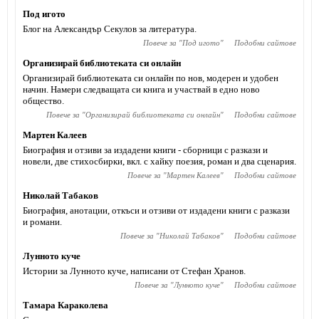
Под игото
Блог на Александър Секулов за литература.
Повече за "
Под игото
"
Подобни сайтове
Организирай библиотеката си онлайн
Организирай библиотеката си онлайн по нов, модерен и удобен
начин. Намери следващата си книга и участвай в едно ново
общество.
Повече за "
Организирай библиотеката си онлайн
"
Подобни сайтове
Мартен Калеев
Биография и отзиви за издадени книги - сборници с разкази и
новели, две стихосбирки, вкл. с хайку поезия, роман и два сценария.
Повече за "
Мартен Калеев
"
Подобни сайтове
Николай Табаков
Биография, анотации, откъси и отзиви от издадени книги с разкази
и романи.
Повече за "
Николай Табаков
"
Подобни сайтове
Лунното куче
Истории за Лунното куче, написани от Стефан Хранов.
Повече за "
Лунното куче
"
Подобни сайтове
Тамара Караколева