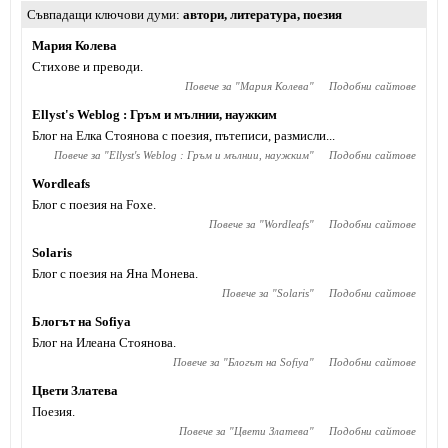
Съвпадащи ключови думи
автори
,
литература
,
поезия
Мария Колева
Стихове и преводи.
Повече за "
Мария Колева
"
Подобни сайтове
Ellyst's Weblog : Гръм и мълнии, наужким
Блог на Елка Стоянова с поезия, пътеписи, размисли...
Повече за "
Ellyst's Weblog : Гръм и мълнии, наужким
"
Подобни сайтове
Wordleafs
Блог с поезия на Foxe.
Повече за "
Wordleafs
"
Подобни сайтове
Solaris
Блог с поезия на Яна Монева.
Повече за "
Solaris
"
Подобни сайтове
Блогът на Sofiya
Блог на Илеана Стоянова.
Повече за "
Блогът на Sofiya
"
Подобни сайтове
Цвети Златева
Поезия.
Повече за "
Цвети Златева
"
Подобни сайтове