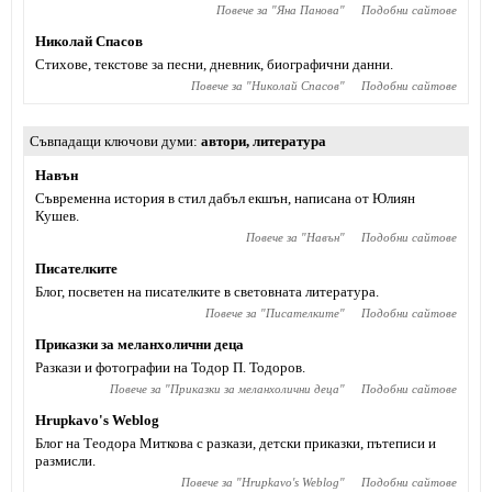
Повече за "
Яна Панова
"
Подобни сайтове
Николай Спасов
Стихове, текстове за песни, дневник, биографични данни.
Повече за "
Николай Спасов
"
Подобни сайтове
Съвпадащи ключови думи
автори
,
литература
Навън
Съвременна история в стил дабъл екшън, написана от Юлиян
Кушев.
Повече за "
Навън
"
Подобни сайтове
Писателките
Блог, посветен на писателките в световната литература.
Повече за "
Писателките
"
Подобни сайтове
Приказки за меланхолични деца
Разкази и фотографии на Тодор П. Тодоров.
Повече за "
Приказки за меланхолични деца
"
Подобни сайтове
Hrupkavo's Weblog
Блог на Теодора Миткова с разкази, детски приказки, пътеписи и
размисли.
Повече за "
Hrupkavo's Weblog
"
Подобни сайтове