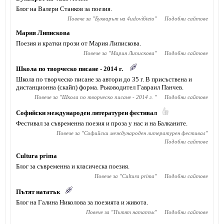
Блог на Валери Станков за поезия.
Повече за "
Букварът на 4udovi6teto
"
Подобни сайтове
Мария Липискова
Поезия и кратки прози от Мария Липискова.
Повече за "
Мария Липискова
"
Подобни сайтове
Школа по творческо писане - 2014 г.
Школа по творческо писане за автори до 35 г. В присъствена и
дистанционна (скайп) форма. Ръководител Гавраил Панчев.
Повече за "
Школа по творческо писане - 2014 г.
"
Подобни сайтове
Софийски международен литературен фестивал
Фестивал за съвременна поезия и проза у нас и на Балканите.
Повече за "
Софийски международен литературен фестивал
"
Подобни сайтове
Cultura prima
Блог за съвременна и класическа поезия.
Повече за "
Cultura prima
"
Подобни сайтове
Пътят нататък
Блог на Галина Николова за поезията и живота.
Повече за "
Пътят нататък
"
Подобни сайтове