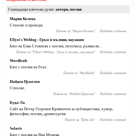
Съвпадащи ключови думи
автори
,
поезия
Мария Колева
Стихове и преводи.
Повече за "
Мария Колева
"
Подобни сайтове
Ellyst's Weblog : Гръм и мълнии, наужким
Блог на Елка Стоянова с поезия, пътеписи, размисли...
Повече за "
Ellyst's Weblog : Гръм и мълнии, наужким
"
Подобни сайтове
Wordleafs
Блог с поезия на Foxe.
Повече за "
Wordleafs
"
Подобни сайтове
Найден Цуколов
Стихове.
Повече за "
Найден Цуколов
"
Подобни сайтове
Буда-Ла
Сайт на Петър Георгиев Кривенчев за публицистика, хумор,
философия, поезия, драматургия.
Повече за "
Буда-Ла
"
Подобни сайтове
Solaris
Блог с поезия на Яна Монева.