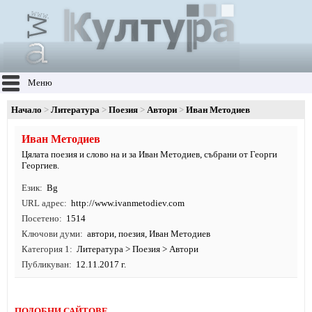
Меню
Начало
Литература
Поезия
Автори
Иван Методиев
Иван Методиев
Цялата поезия и слово на и за Иван Методиев, събрани от Георги
Георгиев.
Език
Bg
URL адрес
http:/
/
www.
ivanmetodiev.
com
Посетено
1514
Ключови думи
автори
,
поезия
, Иван Методиев
Категория 1
Литература
>
Поезия
>
Автори
Публикуван
12.11.2017 г.
ПОДОБНИ САЙТОВЕ