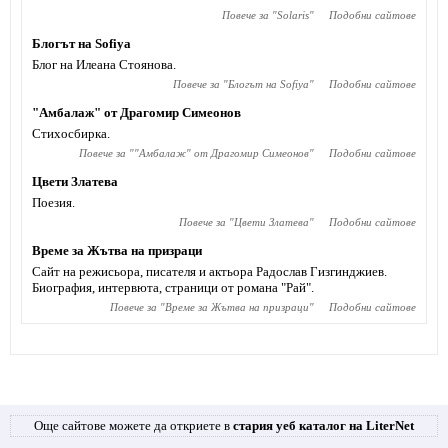
Повече за "
Solaris
"
Подобни сайтове
Блогът на Sofiya
Блог на Илеана Стоянова.
Повече за "
Блогът на Sofiya
"
Подобни сайтове
"Амбалаж" от Драгомир Симеонов
Стихосбирка.
Повече за "
"Амбалаж" от Драгомир Симеонов
"
Подобни сайтове
Цвети Златева
Поезия.
Повече за "
Цвети Златева
"
Подобни сайтове
Време за Жътва на призраци
Сайт на режисьора, писателя и актьора Радослав Гизгинджиев‎.
Биография, интервюта, страници от романа "Рай".
Повече за "
Време за Жътва на призраци
"
Подобни сайтове
Още сайтове можете да откриете в
стария уеб каталог на LiterNet