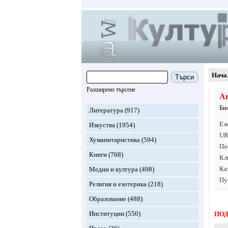
Нача
Търси
Разширено търсене
А
Би
Литература
(917)
Ез
Изкуства
(1954)
UR
Хуманитаристика
(594)
По
Книги
(768)
Кл
Ка
Медии и култура
(498)
Пу
Религия и езотерика
(218)
Образование
(488)
Институции
(550)
ПОД