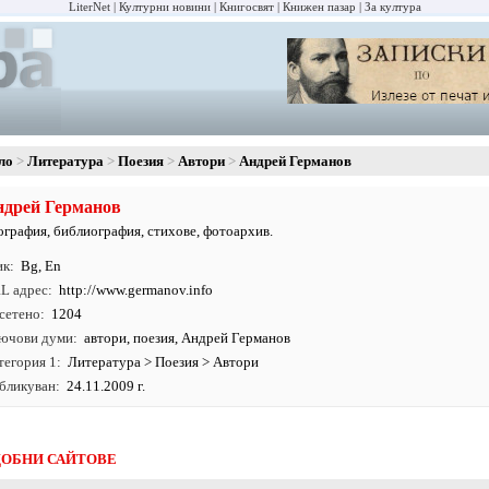
LiterNet
Културни новини
Книгосвят
Книжен пазар
За култура
ло
Литература
Поезия
Автори
Андрей Германов
ндрей Германов
ография, библиография, стихове, фотоархив.
ик
Bg
,
En
L адрес
http:/
/
www.
germanov.
info
сетено
1204
ючови думи
автори
,
поезия
, Андрей Германов
тегория 1
Литература
>
Поезия
>
Автори
бликуван
24.11.2009 г.
ОБНИ САЙТОВЕ