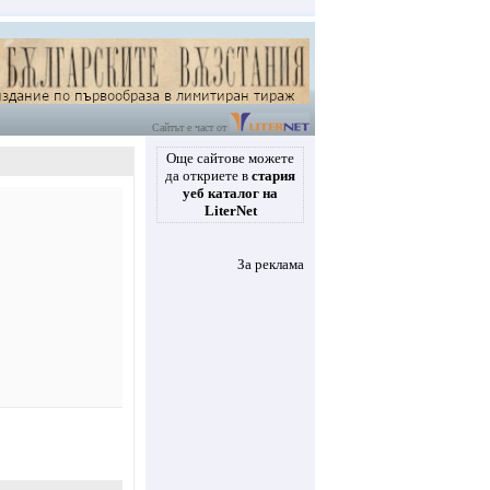
Сайтът е част от
Още сайтове можете
да откриете в
стария
уеб каталог на
LiterNet
За реклама