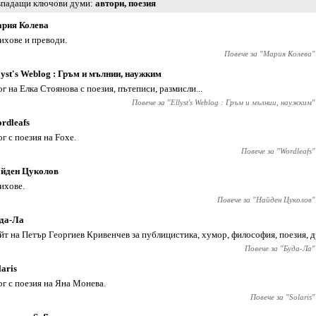
падащи ключови думи
автори
,
поезия
рия Колева
ихове и преводи.
Повече за "
Мария Колева
"
lyst's Weblog : Гръм и мълнии, наужким
ог на Елка Стоянова с поезия, пътеписи, размисли...
Повече за "
Ellyst's Weblog : Гръм и мълнии, наужким
"
rdleafs
ог с поезия на Foxe.
Повече за "
Wordleafs
"
йден Цуколов
ихове.
Повече за "
Найден Цуколов
"
да-Ла
йт на Петър Георгиев Кривенчев за публицистика, хумор, философия, поезия, 
Повече за "
Буда-Ла
"
laris
ог с поезия на Яна Монева.
Повече за "
Solaris
"