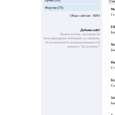
Право
(36)
Съв
Форуми
(70)
Ма
Ст
Общо сайтове
6093
El
Добави сайт!
Бл
Каним всички, желаещи да
популяризират любимите си сайтове,
да ги включат в специализирания уеб
Wo
каталог "За култура"!
Бл
На
Ст
Бу
Са
So
Бл