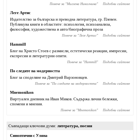
Повече за "
Миглена Николчина
"
Подобни сайтове
Леге Артис
Издателство за българска и преводна литература, гр. Плевен.
Публикува книги в областите: психология, психоанализа,
философия, художествена и авто/биографична проза
Повече за "
Леге Артис
"
Подобни сайтове
Hammill
Блог на Христо Стоев с размисли, естетически реакции, импресии,
експресии и литературни опити.
Повече за "
Hammill
"
Подобни сайтове
По следите на модерността
Блог за споделяне на Дмитрий Варзоновцев.
Повече за "
По следите на модерността
"
Подобни сайтове
Mnemonikon
Виртуален дневник на Иван Миков. Съдържа лични бележки,
спомени и мнения.
Повече за "
Mnemonikon
"
Подобни сайтове
Съвпадащи ключови думи
литература
,
поезия
Синоптични с Уляна