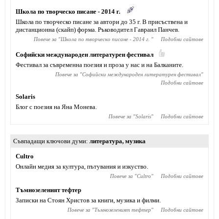
Школа по творческо писане - 2014 г.
Школа по творческо писане за автори до 35 г. В присъствена и
дистанционна (скайп) форма. Ръководител Гавраил Панчев.
Повече за "
Школа по творческо писане - 2014 г.
"
Подобни сайтове
Софийски международен литературен фестивал
Фестивал за съвременна поезия и проза у нас и на Балканите.
Повече за "
Софийски международен литературен фестивал
"
Подобни сайтове
Solaris
Блог с поезия на Яна Монева.
Повече за "
Solaris
"
Подобни сайтове
Съвпадащи ключови думи
литература
,
музика
Cultro
Онлайн медия за култура, пътувания и изкуство.
Повече за "
Cultro
"
Подобни сайтове
Тъмнозеленият тефтер
Записки на Стоян Христов за книги, музика и филми.
Повече за "
Тъмнозеленият тефтер
"
Подобни сайтове