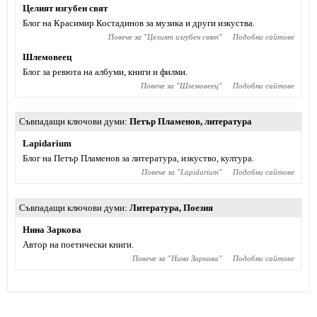
Целият изгубен свят
Блог на Красимир Костадинов за музика и други изкуства.
Повече за "
Целият изгубен свят
"
Подобни сайтове
Шлемовеец
Блог за ревюта на албуми, книги и филми.
Повече за "
Шлемовеец
"
Подобни сайтове
Съвпадащи ключови думи
Петър Пламенов
,
литература
Lapidarium
Блог на Петър Пламенов за литература, изкуство, култура.
Повече за "
Lapidarium
"
Подобни сайтове
Съвпадащи ключови думи
Литература
,
Поезия
Нина Заркова
Автор на поетически книги.
Повече за "
Нина Заркова
"
Подобни сайтове