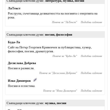
Съвпадащи ключови думи
литература
,
музика
,
поезия
ЛаТекст
Рок група, съчетаваща деликатността на поезията с енергията на
рока.
Повече за "
ЛаТекст
"
Подобни сайтове
Съвпадащи ключови думи
поезия
,
философия
Буда-Ла
Сайт на Петър Георгиев Кривенчев за публицистика, хумор,
философия, поезия, драматургия.
Повече за "
Буда-Ла
"
Подобни сайтове
Десислава Добрева
Поезия и размисли.
Повече за "
Десислава Добрева
"
Подобни сайтове
Илко Димитров
Поезия и есеистика.
Повече за "
Илко Димитров
"
Подобни сайтове
Съвпадащи ключови думи
музика
,
поезия