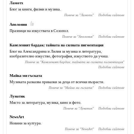
Ламотх
Блог за книги, филми и музика.
Повече за "
Ламотх
"
Подобни сайтове
Аполония
Празници на изкуствата в Созопол.
Повече за "
Аполония
"
Подобни сайтове
Канеленият бардак: тайната на силната пигментация
Блог на Александрина и Лилия за музика и литература,
изобразително изкуство, фотография, изкуството да учиш.
Повече за "
Канеленият бардак: тайната на силната пигментация
"
Подобни сайтове
Майка ми гъската
Музиката разказва приказки за деца от всички възрасти.
Повече за "
Майка ми гъската
"
Подобни сайтове
Лунатик
Място за литература, музика, кино и фото.
Повече за "
Лунатик
"
Подобни сайтове
NewsArt
Новини за култура.
Повече за "
NewsArt
"
Подобни сайтове