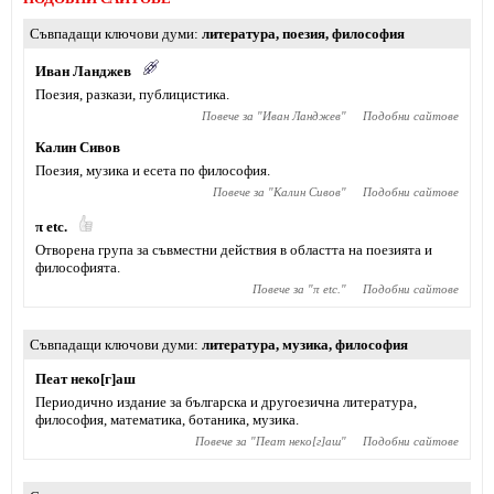
Съвпадащи ключови думи
литература
,
поезия
,
философия
Иван Ланджев
Поезия, разкази, публицистика.
Повече за "
Иван Ланджев
"
Подобни сайтове
Калин Сивов
Поезия, музика и есета по философия.
Повече за "
Калин Сивов
"
Подобни сайтове
π etc.
Отворена група за съвместни действия в областта на поезията и
философията.
Повече за "
π etc.
"
Подобни сайтове
Съвпадащи ключови думи
литература
,
музика
,
философия
Пеат неко[г]аш
Периодично издание за българска и другоезична литература,
философия, математика, ботаника, музика.
Повече за "
Пеат неко[г]аш
"
Подобни сайтове