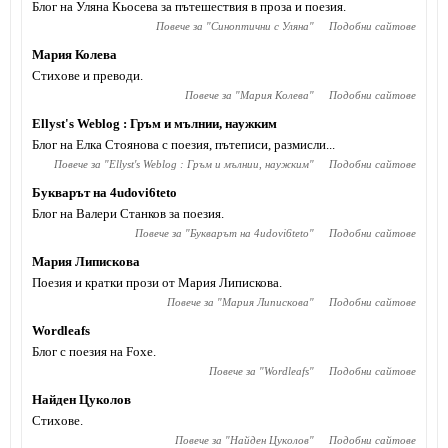
Блог на Уляна Кьосева за пътешествия в проза и поезия.
Повече за "
Синоптични с Уляна
"
Подобни сайтове
Мария Колева
Стихове и преводи.
Повече за "
Мария Колева
"
Подобни сайтове
Ellyst's Weblog : Гръм и мълнии, наужким
Блог на Елка Стоянова с поезия, пътеписи, размисли...
Повече за "
Ellyst's Weblog : Гръм и мълнии, наужким
"
Подобни сайтове
Букварът на 4udovi6teto
Блог на Валери Станков за поезия.
Повече за "
Букварът на 4udovi6teto
"
Подобни сайтове
Мария Липискова
Поезия и кратки прози от Мария Липискова.
Повече за "
Мария Липискова
"
Подобни сайтове
Wordleafs
Блог с поезия на Foxe.
Повече за "
Wordleafs
"
Подобни сайтове
Найден Цуколов
Стихове.
Повече за "
Найден Цуколов
"
Подобни сайтове