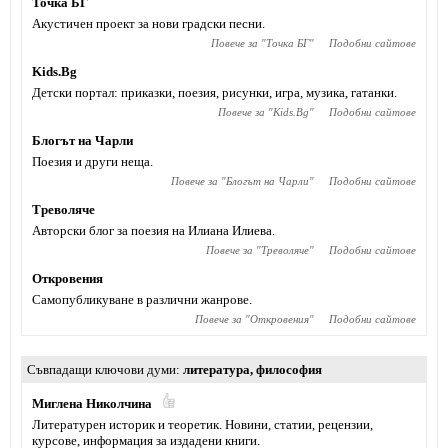
Точка БГ
Акустичен проект за нови градски песни.
Повече за "
Точка БГ
"
Подобни сайтове
Kids.Bg
Детски портал: приказки, поезия, рисунки, игра, музика, гатанки.
Повече за "
Kids.Bg
"
Подобни сайтове
Блогът на Чарли
Поезия и други неща.
Повече за "
Блогът на Чарли
"
Подобни сайтове
Треволяче
Авторски блог за поезия на Илиана Илиева.
Повече за "
Треволяче
"
Подобни сайтове
Откровения
Самопубликуване в различни жанрове.
Повече за "
Откровения
"
Подобни сайтове
Съвпадащи ключови думи
литература
,
философия
Миглена Николчина
Литературен историк и теоретик. Новини, статии, рецензии,
курсове, информация за издадени книги.