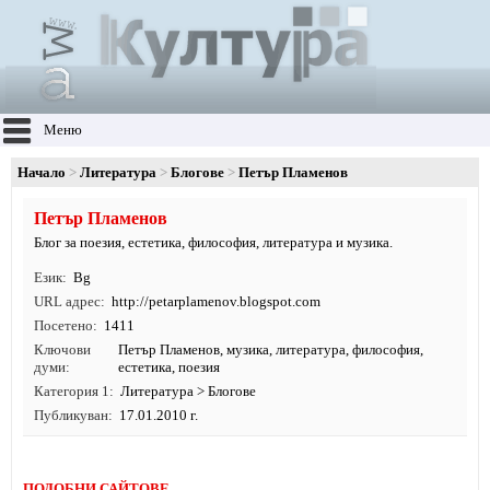
Меню
Начало
Литература
Блогове
Петър Пламенов
Петър Пламенов
Блог за поезия, естетика, философия, литература и музика.
Език
Bg
URL адрес
http:/
/
petarplamenov.
blogspot.
com
Посетено
1411
Ключови
Петър Пламенов
,
музика
,
литература
,
философия
,
думи
естетика
,
поезия
Категория 1
Литература
>
Блогове
Публикуван
17.01.2010 г.
ПОДОБНИ САЙТОВЕ