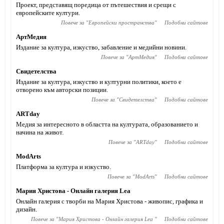
Проект, представящ поредица от пътешествия и срещи с
европейските култури.
Повече за "
Европейски пространства
"
Подобни сайтове
АртМедия
Издание за култура, изкуство, забавление и медийни новини.
Повече за "
АртМедия
"
Подобни сайтове
Свидетелства
Издание за култура, изкуство и културни политики, което е
отворено към авторски позиции.
Повече за "
Свидетелства
"
Подобни сайтове
АRTday
Медия за интересното в областта на културата, образованието и
начина на живот.
Повече за "
АRTday
"
Подобни сайтове
ModArts
Платформа за култура и изкуство.
Повече за "
ModArts
"
Подобни сайтове
Мария Христова - Онлайн галерия Lea
Онлайн галерия с творби на Мария Христова - живопис, графика и
дизайн.
Повече за "
Мария Христова - Онлайн галерия Lea
"
Подобни сайтове