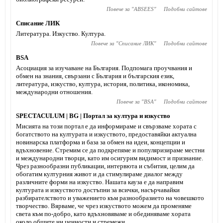
Повече за "
ABSEES
"
Подобни сайтове
Списание ЛИК
Литература. Изкуство. Култура.
Повече за "
Списание ЛИК
"
Подобни сайтове
BSA
Асоциация за изучаване на България. Подпомага проучвания и
обмен на знания, свързани с България и българския език,
литература, изкуство, култура, история, политика, икономика,
международни отношения.
Повече за "
BSA
"
Подобни сайтове
SPECTACULUM | BG | Портал за култура и изкуство
Мисията на този портал е да информираме и свързваме хората с
богатството на културата и изкуството, предоставяйки актуална
новинарска платформа и база за обмен на идеи, концепции и
вдъхновение. Стремим се да подкрепяме и популяризираме местни
и международни творци, като им осигурим видимост и признание.
Чрез разнообразни публикации, интервюта и събития, целим да
обогатим културния живот и да стимулираме диалог между
различните форми на изкуство. Нашата кауза е да направим
културата и изкуството достъпни за всички, насърчавайки
разбирателството и уважението към разнообразието на човешкото
творчество. Вярваме, че чрез изкуството можем да променяме
света към по-добро, като вдъхновяваме и обединяваме хората
около общите ни ценности и стремежи.