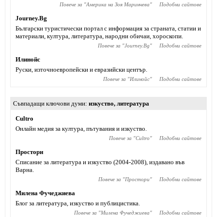
Повече за "
Америка на Зоя Маринчева
"
Подобни сайтове
Journey.Bg
Български туристически портал с информация за страната, статии и
материали, култура, литература, народни обичаи, хороскопи.
Повече за "
Journey.Bg
"
Подобни сайтове
Илинойс
Руски, източноевропейски и евразийски център.
Повече за "
Илинойс
"
Подобни сайтове
Съвпадащи ключови думи
изкуство
,
литература
Cultro
Онлайн медия за култура, пътувания и изкуство.
Повече за "
Cultro
"
Подобни сайтове
Простори
Списание за литература и изкуство (2004-2008), издавано във
Варна.
Повече за "
Простори
"
Подобни сайтове
Милена Фучеджиева
Блог за литература, изкуство и публицистика.
Повече за "
Милена Фучеджиева
"
Подобни сайтове