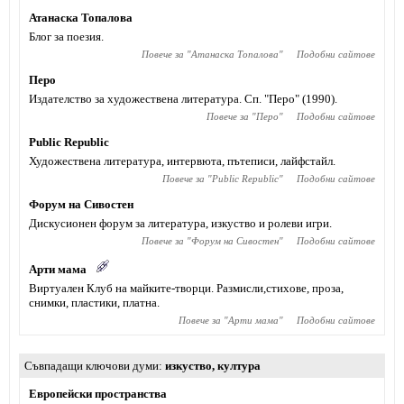
Атанаска Топалова
Блог за поезия.
Повече за "
Атанаска Топалова
"
Подобни сайтове
Перо
Издателство за художествена литература. Сп. "Перо" (1990).
Повече за "
Перо
"
Подобни сайтове
Public Republic
Художествена литература, интервюта, пътеписи, лайфстайл.
Повече за "
Public Republic
"
Подобни сайтове
Форум на Сивостен
Дискусионен форум за литература, изкуство и ролеви игри.
Повече за "
Форум на Сивостен
"
Подобни сайтове
Арти мама
Виртуален Клуб на майките-творци. Размисли,стихове, проза,
снимки, пластики, платна.
Повече за "
Арти мама
"
Подобни сайтове
Съвпадащи ключови думи
изкуство
,
култура
Европейски пространства