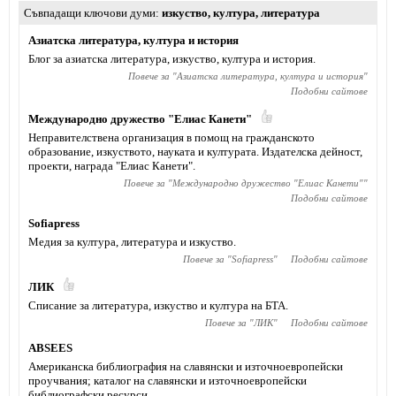
Съвпадащи ключови думи
изкуство
,
култура
,
литература
Азиатска литература, култура и история
Блог за азиатска литература, изкуство, култура и история.
Повече за "
Азиатска литература, култура и история
"
Подобни сайтове
Международно дружество "Елиас Канети"
Неправителствена организация в помощ на гражданското
образование, изкуството, науката и културата. Издателска дейност,
проекти, награда "Елиас Канети".
Повече за "
Международно дружество "Елиас Канети"
"
Подобни сайтове
Sofiapress
Медия за култура, литература и изкуство.
Повече за "
Sofiapress
"
Подобни сайтове
ЛИК
Списание за литература, изкуство и култура на БТА.
Повече за "
ЛИК
"
Подобни сайтове
ABSEES
Американска библиография на славянски и източноевропейски
проучвания; каталог на славянски и източноевропейски
библиографски ресурси.