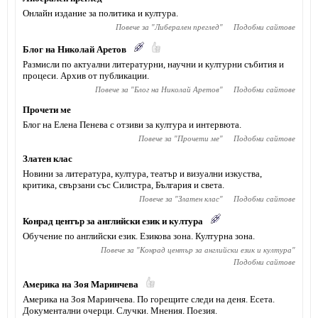
Онлайн издание за политика и култура.
Повече за "
Либерален преглед
"
Подобни сайтове
Блог на Николай Аретов
Размисли по актуални литературни, научни и културни събития и
процеси. Архив от публикации.
Повече за "
Блог на Николай Аретов
"
Подобни сайтове
Прочети ме
Блог на Елена Пенева с отзиви за култура и интервюта.
Повече за "
Прочети ме
"
Подобни сайтове
Златен клас
Новини за литература, култура, театър и визуални изкуства,
критика, свързани със Силистра, България и света.
Повече за "
Златен клас
"
Подобни сайтове
Конрад център за английски език и култура
Обучение по английски език. Езикова зона. Културна зона.
Повече за "
Конрад център за английски език и култура
"
Подобни сайтове
Америка на Зоя Маринчева
Америка на Зоя Маринчева. По горещите следи на деня. Есета.
Документални очерци. Случки. Мнения. Поезия.