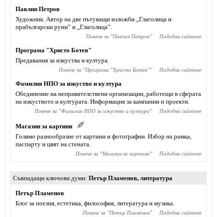
Павлин Петров
Художник. Автор на две пътуващи изложби „Глаголица и
прабългарски руни” и „Глаголица”.
Повече за "
Павлин Петров
"
Подобни сайтове
Програма "Христо Ботев"
Предавания за изкуства и култура.
Повече за "
Програма "Христо Ботев"
"
Подобни сайтове
Фамилия НПО за изкуство и култура
Обединение на неправителствени организации, работещи в сферата
на изкуството и културата. Информация за кампании и проекти.
Повече за "
Фамилия НПО за изкуство и култура
"
Подобни сайтове
Магазин за картини
Голямо разнообразие от картини и фотографии. Избор на рамка,
паспарту и цвят на стената.
Повече за "
Магазин за картини
"
Подобни сайтове
Съвпадащи ключови думи
Петър Пламенов
,
литература
Петър Пламенов
Блог за поезия, естетика, философия, литература и музика.
Повече за "
Петър Пламенов
"
Подобни сайтове