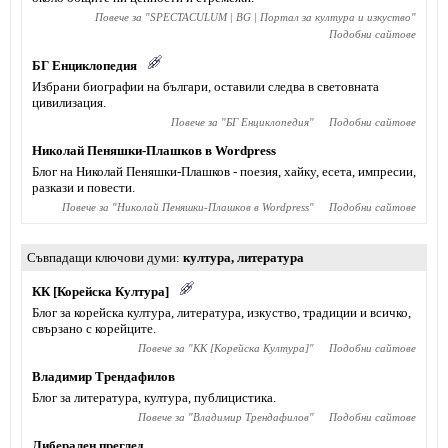
Повече за "
SPECTACULUM | BG | Портал за култура и изкуство
"
Подобни сайтове
БГ Енциклопедия
Избрани биографии на българи, оставили следва в световната
цивилизация.
Повече за "
БГ Енциклопедия
"
Подобни сайтове
Николай Пеняшки-Плашков в Wordpress
Блог на Николай Пеняшки-Плашков - поезия, хайку, есета, импресии,
разкази и повести.
Повече за "
Николай Пеняшки-Плашков в Wordpress
"
Подобни сайтове
Съвпадащи ключови думи
култура
,
литература
КК [Корейска Култура]
Блог за корейска култура, литература, изкуство, традиции и всичко,
свързано с корейците.
Повече за "
КК [Корейска Култура]
"
Подобни сайтове
Владимир Трендафилов
Блог за литература, култура, публицистика.
Повече за "
Владимир Трендафилов
"
Подобни сайтове
Либерален преглед