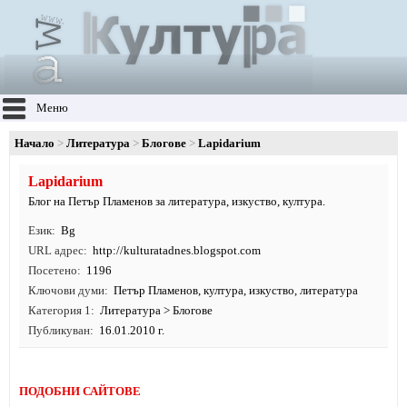
Меню
Начало
Литература
Блогове
Lapidarium
Lapidarium
Блог на Петър Пламенов за литература, изкуство, култура.
Език
Bg
URL адрес
http:/
/
kulturatadnes.
blogspot.
com
Посетено
1196
Ключови думи
Петър Пламенов
,
култура
,
изкуство
,
литература
Категория 1
Литература
>
Блогове
Публикуван
16.01.2010 г.
ПОДОБНИ САЙТОВЕ