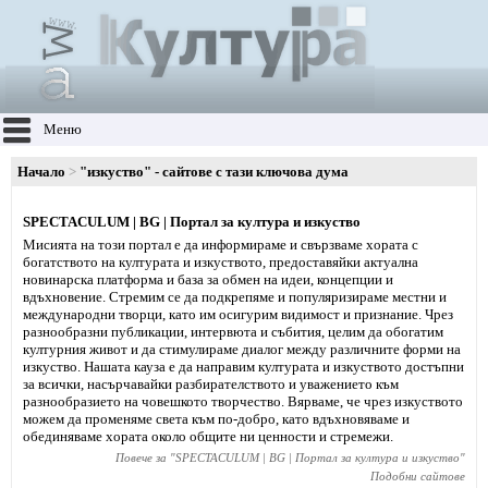
Меню
Начало
"изкуство" - сайтове с тази ключова дума
SPECTACULUM | BG | Портал за култура и изкуство
Мисията на този портал е да информираме и свързваме хората с
богатството на културата и изкуството, предоставяйки актуална
новинарска платформа и база за обмен на идеи, концепции и
вдъхновение. Стремим се да подкрепяме и популяризираме местни и
международни творци, като им осигурим видимост и признание. Чрез
разнообразни публикации, интервюта и събития, целим да обогатим
културния живот и да стимулираме диалог между различните форми на
изкуство. Нашата кауза е да направим културата и изкуството достъпни
за всички, насърчавайки разбирателството и уважението към
разнообразието на човешкото творчество. Вярваме, че чрез изкуството
можем да променяме света към по-добро, като вдъхновяваме и
обединяваме хората около общите ни ценности и стремежи.
Повече за "
SPECTACULUM | BG | Портал за култура и изкуство
"
Подобни сайтове