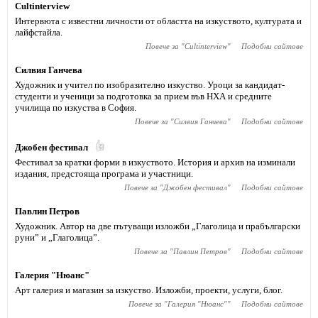
Cultinterview
Интервюта с известни личности от областта на изкуството, културата и
лайфстайла.
Повече за "
Cultinterview
"
Подобни сайтове
Силвия Ганчева
Художник и учител по изобразително изкуство. Уроци за кандидат-
студенти и ученици за подготовка за прием във НХА и средните
училища по изкуства в София.
Повече за "
Силвия Ганчева
"
Подобни сайтове
Джобен фестивал
Фестивал за кратки форми в изкуството. История и архив на изминали
издания, предстояща програма и участници.
Повече за "
Джобен фестивал
"
Подобни сайтове
Павлин Петров
Художник. Автор на две пътуващи изложби „Глаголица и прабългарски
руни” и „Глаголица”.
Повече за "
Павлин Петров
"
Подобни сайтове
Галерия "Нюанс"
Арт галерия и магазин за изкуство. Изложби, проекти, услуги, блог.
Повече за "
Галерия "Нюанс"
"
Подобни сайтове