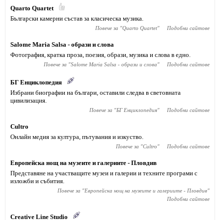
Quarto Quartet
Български камерни състав за класическа музика.
Повече за "
Quarto Quartet
"
Подобни сайтове
Salome Maria Salsa - образи и слова
Фотография, кратка проза, поезия, образи, музика и слова в едно.
Повече за "
Salome Maria Salsa - образи и слова
"
Подобни сайтове
БГ Енциклопедия
Избрани биографии на българи, оставили следва в световната
цивилизация.
Повече за "
БГ Енциклопедия
"
Подобни сайтове
Cultro
Онлайн медия за култура, пътувания и изкуство.
Повече за "
Cultro
"
Подобни сайтове
Европейска нощ на музеите и галериите - Пловдив
Представяне на участващите музеи и галерии и техните програми с
изложби и събития.
Повече за "
Европейска нощ на музеите и галериите - Пловдив
"
Подобни сайтове
Creative Line Studio