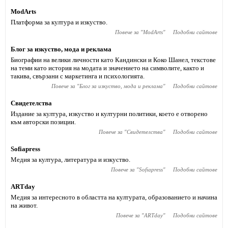
ModArts
Платформа за култура и изкуство.
Повече за "
ModArts
"
Подобни сайтове
Блог за изкуство, мода и реклама
Биографии на велики личности като Кандински и Коко Шанел, текстове
на теми като история на модата и значението на символите, както и
такива, свързани с маркетинга и психологията.
Повече за "
Блог за изкуство, мода и реклама
"
Подобни сайтове
Свидетелства
Издание за култура, изкуство и културни политики, което е отворено
към авторски позиции.
Повече за "
Свидетелства
"
Подобни сайтове
Sofiapress
Медия за култура, литература и изкуство.
Повече за "
Sofiapress
"
Подобни сайтове
АRTday
Медия за интересното в областта на културата, образованието и начина
на живот.
Повече за "
АRTday
"
Подобни сайтове