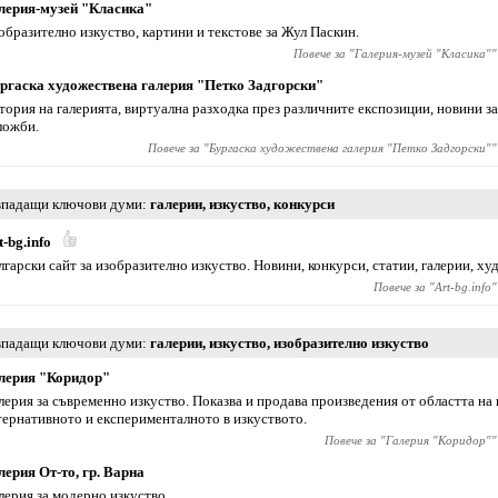
лерия-музей "Класика"
образително изкуство, картини и текстове за Жул Паскин.
Повече за "
Галерия-музей "Класика"
"
ргаска художествена галерия "Петко Задгорски"
тория на галерията, виртуална разходка през различните експозиции, новини за
ложби.
Повече за "
Бургаска художествена галерия "Петко Задгорски"
"
падащи ключови думи
галерии
,
изкуство
,
конкурси
t-bg.info
лгарски сайт за изобразително изкуство. Новини, конкурси, статии, галерии, х
Повече за "
Art-bg.info
"
падащи ключови думи
галерии
,
изкуство
,
изобразително изкуство
лерия "Коридор"
лерия за съвременно изкуство. Показва и продава произведения от областта на 
тернативното и експерименталното в изкуството.
Повече за "
Галерия "Коридор"
"
лерия От-то, гр. Варна
лерия за модерно изкуство.