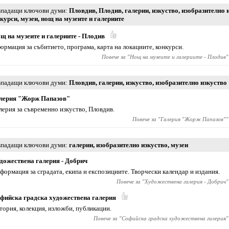
падащи ключови думи
Пловдив
,
Плодив
,
галерии
,
изкуство
,
изобразително 
курси
,
музеи
,
нощ на музеите и галериите
щ на музеите и галериите - Плодив
ормация за събитието, програма, карта на локациите, конкурси.
Повече за "
Нощ на музеите и галериите - Плодив
"
падащи ключови думи
Пловдив
,
галерии
,
изкуство
,
изобразително изкуство
лерия "Жорж Папазов"
лерия за съвременно изкуство, Пловдив.
Повече за "
Галерия "Жорж Папазов"
"
падащи ключови думи
галерии
,
изобразително изкуство
,
музеи
дожествена галерия - Добрич
формация за сградата, екипа и експозициите. Творчески календар и издания.
Повече за "
Художествена галерия - Добрич
"
фийска градска художествена галерия
тория, колекция, изложби, публикации.
Повече за "
Софийска градска художествена галерия
"