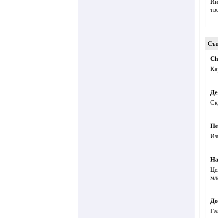
Ин
тв
Съв
Ch
Ка
Де
Ск
Пе
Из
На
Це
мл
До
Га