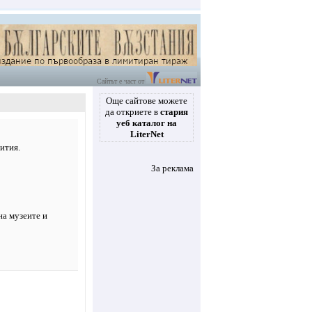
Сайтът е част от
Още сайтове можете
да откриете в
стария
уеб каталог на
LiterNet
ития.
За реклама
на музеите и