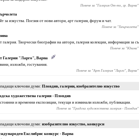
Повече за "
Галерия От-то, гр. Варна
"
ърчолета
йт за изкуства. Поезия от нови автори, арт галерия, форум и чат.
Повече за "
Хвърчолета
"
зина
т галерия. Творчески биографии на автори, галерия колекции, информация за съ
Повече за "
Юзина
"
т Галерия "Ларго", Варна
вини, изложби, гостувания.
Повече за "
Арт Галерия "Ларго", Варна
"
падащи ключови думи
Пловдив
,
галерии
,
изобразително изкуство
адска художествена галерия - Пловдив
стоянни и временни експозиции, текущи и изминали изложби, публикации.
Повече за "
Градска художествена галерия - Пловдив
"
падащи ключови думи
изобразително изкуство
,
конкурси
ждународен Екслибрис конкурс - Варна