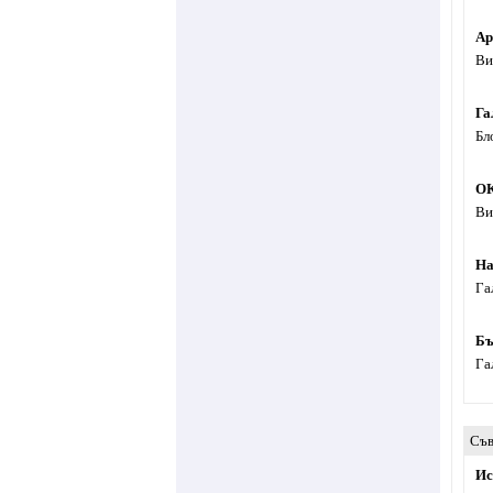
Ар
Ви
Га
Бл
ОК
Ви
На
Га
Бъ
Га
Съв
Ис