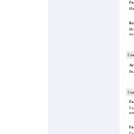
Га
Из
Бу
Ис
из
Съв
Ar
Бъ
Съв
Га
Га
ал
Га
Га