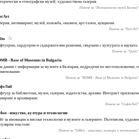
торически и етнографски музей; художествена галерия.
Повече за "
Исторически музей Балчик
"
st Art
лерия, антиквариат, музей, изложба, оказион, арт-салон, аукциони.
Повече за "
Nest Art
"
lto
фтуерни, хардуерни и съдържателни решения, свързани с културата и науката.
Повече за "
Qulto
"
MB - Base of Museums in Bulgaria
за данни с информация за музеите в България, подредени по местоположение, е
именование.
Повече за "
BOMB - Base of Museums in Bulgaria
"
фтЛиб
фтуер за библиотеки, музеи, галерии, издателства, архиви. Интернет приложен
аниране и архивиране.
Повече за "
СофтЛиб
"
Mon - изкуство, култура и технологии
йт за иновации и високи технологии в музеите и галериите. Пътеписни, художе
пулярни текстове.
Повече за "
SiMon - изкуство, култура и технологии
"