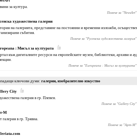
wsArt
вини за култура.
Повече за "
NewsArt
"
сенска художествена галерия
тория на галерията, представяне на постоянни и временни изложби, осъществе
ганизирани събития.
Повече за "
Русенска художествена галерия
"
ropeana : Мисъл за културата
ртал към дигиталните ресурси на европейските музеи, библиотеки, архиви и а
лекции.
Повече за "
Europeana : Мисъл за културата
"
падащи ключови думи
галерии
,
изобразително изкуство
llery City
дожествена галерия в гр. Плевен.
Повече за "
Gallery City
"
т-М
т галерия в гр. Трявна.
Повече за "
Арт-М
"
leriata.com