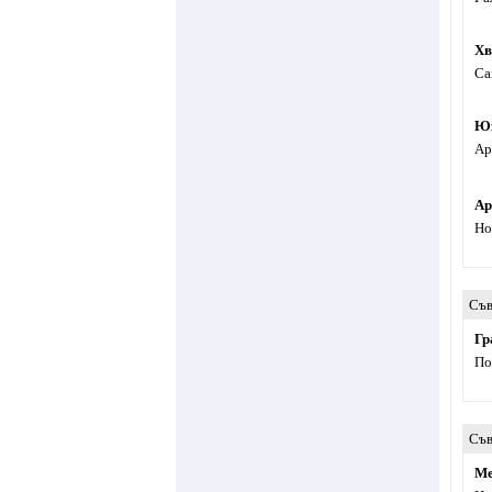
Хв
Са
Ю
Ар
Ар
Но
Съв
Гр
По
Съв
Ме