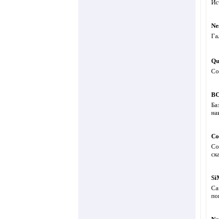
Ис
Ne
Га
Qu
Со
BO
Ба
на
Со
Со
ск
Si
Са
по