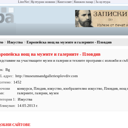
LiterNet
Културни новини
Книгосвят
Книжен пазар
За култура
ло
Изкуства
Европейска нощ на музеите и галериите - Пловдив
ропейска нощ на музеите и галериите - Пловдив
едставяне на участващите музеи и галерии и техните програми с изложби и съб
ик
Bg
L адрес
http:/
/
museumsandgalleriesplovdiv.
com
сетено
1452
ючови
конкурси
,
Плодив
,
изкуство
,
изобразително изкуство
,
Пловдив
,
нощ 
ми
галериите
,
галерии
,
музеи
тегория 1
Изкуства
бликуван
14.05.2013 г.
ОБНИ САЙТОВЕ