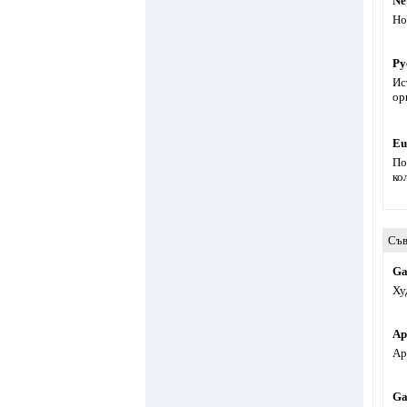
Ne
Но
Ру
Ис
ор
Eu
По
ко
Съв
Ga
Ху
Ар
Ар
Ga