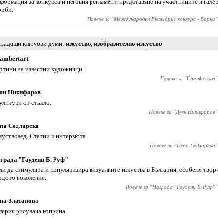
формация за конкурса и неговия регламент, представяне на участниците и галер
орби.
Повече за "
Международен Екслибрис конкурс - Варна
"
падащи ключови думи
изкуство
,
изобразително изкуство
ambertart
ртини на известни художници.
Повече за "
Chambertart
"
ян Никифоров
улптури от стъкло.
Повече за "
Деян Никифоров
"
па Седларска
куствовед. Статии и интервюта.
Повече за "
Пепа Седларска
"
града "Гауденц Б. Руф"
ли да стимулира и популяризира визуалните изкуства в България, особено твор
адото поколение.
Повече за "
Награда "Гауденц Б. Руф"
"
на Златанова
лерия рисувана коприна.