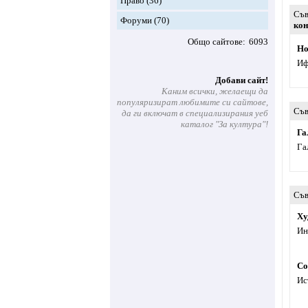
Право
(36)
Съв
Форуми
(70)
кон
Общо сайтове
6093
Но
Иф
Добави сайт!
Каним всички, желаещи да
популяризират любимите си сайтове,
Съв
да ги включат в специализирания уеб
каталог "За култура"!
Га
Га
Съв
Ху
Ин
Со
Ис