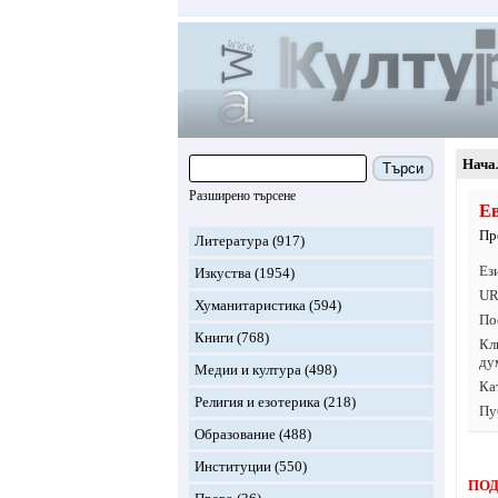
Нача
Търси
Разширено търсене
Ев
Пр
Литература
(917)
Ез
Изкуства
(1954)
UR
Хуманитаристика
(594)
По
Книги
(768)
Кл
ду
Медии и култура
(498)
Ка
Религия и езотерика
(218)
Пу
Образование
(488)
Институции
(550)
ПОД