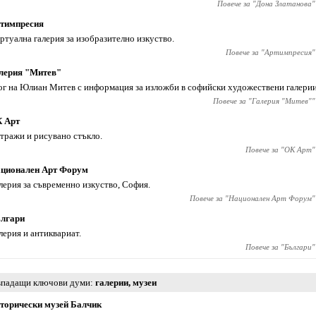
Повече за "
Дона Златанова
"
тимпресия
ртуална галерия за изобразително изкуство.
Повече за "
Артимпресия
"
лерия "Митев"
ог на Юлиан Митев с информация за изложби в софийски художествени галерии
Повече за "
Галерия "Митев"
"
 Арт
тражи и рисувано стъкло.
Повече за "
ОК Арт
"
ционален Арт Форум
лерия за съвременно изкуство, София.
Повече за "
Национален Арт Форум
"
лгари
лерия и антиквариат.
Повече за "
Българи
"
падащи ключови думи
галерии
,
музеи
торически музей Балчик