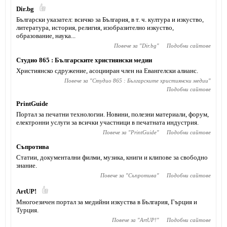
Dir.bg
Български указател: всичко за България, в т. ч. култура и изкуство,
литература, история, религия, изобразително изкуство,
образование, наука...
Повече за "
Dir.bg
"
Подобни сайтове
Студио 865 : Българските християнски медии
Християнско сдружение, асоцииран член на Евангелски алианс.
Повече за "
Студио 865 : Българските християнски медии
"
Подобни сайтове
PrintGuide
Портал за печатни технологии. Новини, полезни материали, форум,
електронни услуги за всички участници в печатната индустрия.
Повече за "
PrintGuide
"
Подобни сайтове
Съпротива
Статии, документални филми, музика, книги и клипове за свободно
знание.
Повече за "
Съпротива
"
Подобни сайтове
ArtUP!
Многоезичен портал за медийни изкуства в България, Гърция и
Турция.
Повече за "
ArtUP!
"
Подобни сайтове