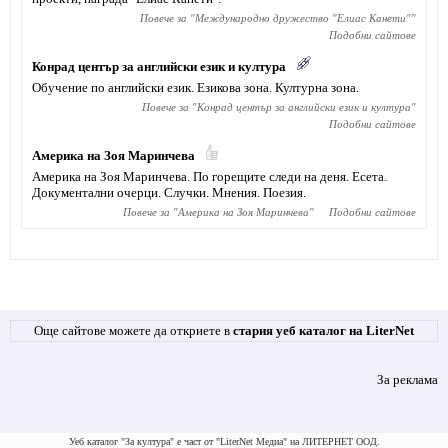
Повече за "
Международно дружество "Елиас Канети"
"
Подобни сайтове
Конрад център за английски език и култура
Обучение по английски език. Езикова зона. Културна зона.
Повече за "
Конрад център за английски език и култура
"
Подобни сайтове
Америка на Зоя Маринчева
Америка на Зоя Маринчева. По горещите следи на деня. Есета.
Документални очерци. Случки. Мнения. Поезия.
Повече за "
Америка на Зоя Маринчева
"
Подобни сайтове
Още сайтове можете да откриете в
стария уеб каталог на LiterNet
За реклама
Уеб каталог "За култура" е част от "LiterNet Медиа" на ЛИТЕРНЕТ ООД.