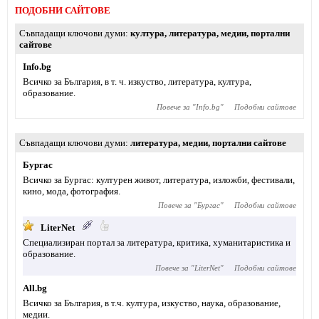
ПОДОБНИ САЙТОВЕ
Съвпадащи ключови думи
култура
,
литература
,
медии
,
портални
сайтове
Info.bg
Всичко за България, в т. ч. изкуство, литература, култура,
образование.
Повече за "
Info.bg
"
Подобни сайтове
Съвпадащи ключови думи
литература
,
медии
,
портални сайтове
Бургас
Всичко за Бургас: културен живот, литература, изложби, фестивали,
кино, мода, фотография.
Повече за "
Бургас
"
Подобни сайтове
LiterNet
Специализиран портал за литература, критика, хуманитаристика и
образование.
Повече за "
LiterNet
"
Подобни сайтове
All.bg
Всичко за България, в т.ч. култура, изкуство, наука, образование,
медии.