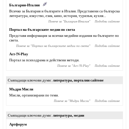
България-Италия
Всичко за България и българите в Италия. Представени са българска
литература, изкуство, език, кино, история, туризъм, кухня...
Повече за "
България-Италия
"
Подобни сайтове
Портал на българските медии по света
Представя информация за всички медийни издания на българите по
света.
Повече за "
Портал на българските медии по света
"
Подобни сайтове
Act-!N-Play
Портал за психодрама и действени методи.
Повече за "
Act-!N-Play
"
Подобни сайтове
Съвпадащи ключови думи
литература
,
портални сайтове
Мъдри Мисли
Мисли, организирани по теми.
Повече за "
Мъдри Мисли
"
Подобни сайтове
Съвпадащи ключови думи
литература
,
медии
Артфорум