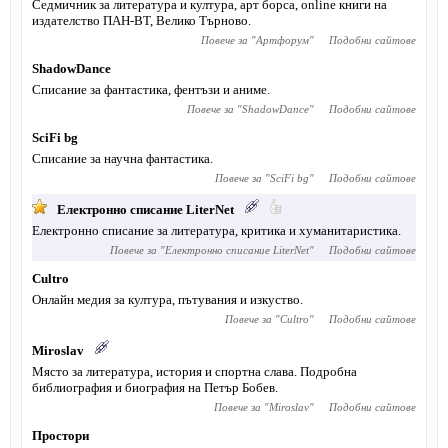
Седмичник за литература и култура, арт борса, online книги на
издателство ПАН-ВТ, Велико Търново.
Повече за "
Артфорум
"
Подобни сайтове
ShadowDance
Списание за фантастика, фентъзи и аниме.
Повече за "
ShadowDance
"
Подобни сайтове
SciFi bg
Списание за научна фантастика.
Повече за "
SciFi bg
"
Подобни сайтове
Електронно списание LiterNet
Електронно списание за литература, критика и хуманитаристика.
Повече за "
Електронно списание LiterNet
"
Подобни сайтове
Cultro
Онлайн медия за култура, пътувания и изкуство.
Повече за "
Cultro
"
Подобни сайтове
Miroslav
Място за литература, история и спортна слава. Подробна
библиография и биография на Петър Бобев.
Повече за "
Miroslav
"
Подобни сайтове
Простори