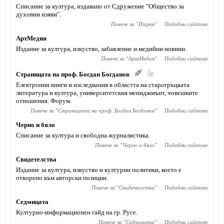
Списание за култура, издавано от Сдружение "Общество за
духовни изяви".
Повече за "
Изгрев
"
Подобни сайтове
АртМедия
Издание за култура, изкуство, забавление и медийни новини.
Повече за "
АртМедия
"
Подобни сайтове
Страницата на проф. Богдан Богданов
Електронни книги и изследвания в областта на старогръцката
литература и култура, университетския мениджмънт, човешките
отношения. Форум.
Повече за "
Страницата на проф. Богдан Богданов
"
Подобни сайтове
Черно и бяло
Списание за култура и свободна журналистика.
Повече за "
Черно и бяло
"
Подобни сайтове
Свидетелства
Издание за култура, изкуство и културни политики, което е
отворено към авторски позиции.
Повече за "
Свидетелства
"
Подобни сайтове
Седмицата
Културно-информационен гайд на гр. Русе.
Повече за "
Седмицата
"
Подобни сайтове