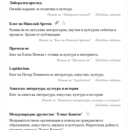
Либерален преглед
Онлайн издание за политика и култура.
Повече за "
Либерален преглед
"
Подобни сайтове
Блог на Николай Аретов
Размисли по актуални литературни, научни и културни събития и
процеси. Архив от публикации.
Повече за "
Блог на Николай Аретов
"
Подобни сайтове
Прочети ме
Блог на Елена Пенева с отзиви за култура и интервюта.
Повече за "
Прочети ме
"
Подобни сайтове
Lapidarium
Блог на Петър Пламенов за литература, изкуство, култура.
Повече за "
Lapidarium
"
Подобни сайтове
Азиатска литература, култура и история
Блог за азиатска литература, изкуство, култура и история.
Повече за "
Азиатска литература, култура и история
"
Подобни сайтове
Международно дружество "Елиас Канети"
Неправителствена организация в помощ на гражданското
образование, изкуството, науката и културата. Издателска дейност,
проекти, награда "Елиас Канети".