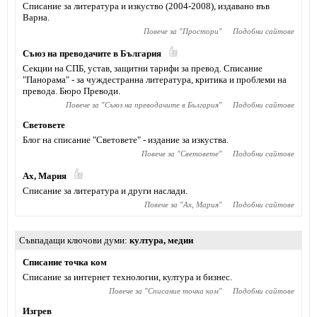
Списание за литература и изкуство (2004-2008), издавано във
Варна.
Повече за "
Простори
"
Подобни сайтове
Съюз на преводачите в България
Секции на СПБ, устав, защитни тарифи за превод. Списание
"Панорама" - за чуждестранна литература, критика и проблеми на
превода. Бюро Преводи.
Повече за "
Съюз на преводачите в България
"
Подобни сайтове
Световете
Блог на списание "Световете" - издание за изкуства.
Повече за "
Световете
"
Подобни сайтове
Ах, Мария
Списание за литература и други наслади.
Повече за "
Ах, Мария
"
Подобни сайтове
Съвпадащи ключови думи
култура
,
медии
Списание точка ком
Списание за интернет технологии, култура и бизнес.
Повече за "
Списание точка ком
"
Подобни сайтове
Изгрев