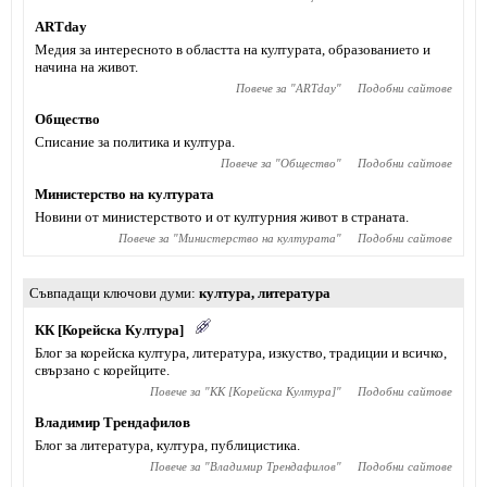
АRTday
Медия за интересното в областта на културата, образованието и
начина на живот.
Повече за "
АRTday
"
Подобни сайтове
Общество
Списание за политика и култура.
Повече за "
Общество
"
Подобни сайтове
Министерство на културата
Новини от министерството и от културния живот в страната.
Повече за "
Министерство на културата
"
Подобни сайтове
Съвпадащи ключови думи
култура
,
литература
КК [Корейска Култура]
Блог за корейска култура, литература, изкуство, традиции и всичко,
свързано с корейците.
Повече за "
КК [Корейска Култура]
"
Подобни сайтове
Владимир Трендафилов
Блог за литература, култура, публицистика.
Повече за "
Владимир Трендафилов
"
Подобни сайтове