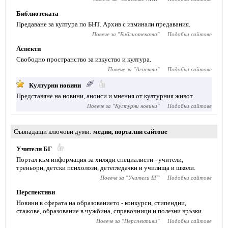
Библиотеката
Предаване за култура по БНТ. Архив с изминали предавания.
Повече за "
Библиотеката
"
Подобни сайтове
Аспекти
Свободно пространство за изкуство и култура.
Повече за "
Аспекти
"
Подобни сайтове
Културни новини
Представяне на новини, анонси и мнения от културния живот.
Повече за "
Културни новини
"
Подобни сайтове
Съвпадащи ключови думи
медии
,
портални сайтове
Учители БГ
Портал към информация за хиляди специалисти - учители,
треньори, детски психолози, детегледачки и училища и школи.
Повече за "
Учители БГ
"
Подобни сайтове
Перспективи
Новини в сферата на образованието - конкурси, стипендии,
стажове, образование в чужбина, справочници и полезни връзки.
Повече за "
Перспективи
"
Подобни сайтове