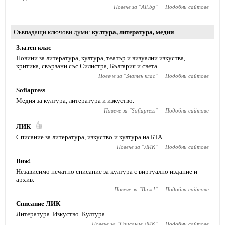
Повече за "
All.bg
"
Подобни сайтове
Съвпадащи ключови думи
култура
,
литература
,
медии
Златен клас
Новини за литература, култура, театър и визуални изкуства,
критика, свързани със Силистра, България и света.
Повече за "
Златен клас
"
Подобни сайтове
Sofiapress
Медия за култура, литература и изкуство.
Повече за "
Sofiapress
"
Подобни сайтове
ЛИК
Списание за литература, изкуство и култура на БТА.
Повече за "
ЛИК
"
Подобни сайтове
Виж!
Независимо печатно списание за култура с виртуално издание и
архив.
Повече за "
Виж!
"
Подобни сайтове
Списание ЛИК
Литература. Изкуство. Култура.
Повече за "
Списание ЛИК
"
Подобни сайтове