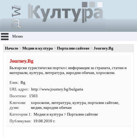
Меню
Начало
Медии и култура
Портални сайтове
Journey.Bg
Journey.Bg
Български туристически портал с информация за страната, статии и
материали, култура, литература, народни обичаи, хороскопи.
Език
Bg
URL адрес
http:/
/
www.
journey.
bg/
bulgaria
Посетено
1503
Ключови
хороскопи
,
литература
,
култура
,
портални сайтове
,
думи
медии
, народни обичаи
Категория 1
Медии и култура
>
Портални сайтове
Публикуван
19.08.2010 г.