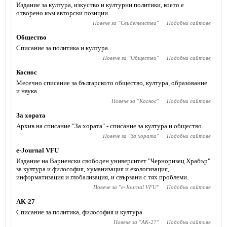
Издание за култура, изкуство и културни политики, което е
отворено към авторски позиции.
Повече за "
Свидетелства
"
Подобни сайтове
Общество
Списание за политика и култура.
Повече за "
Общество
"
Подобни сайтове
Коснос
Месечно списание за българското общество, култура, образование
и наука.
Повече за "
Коснос
"
Подобни сайтове
За хората
Архив на списание "За хората" - списание за култура и общество.
Повече за "
За хората
"
Подобни сайтове
e-Journal VFU
Издание на Варненски свободен университет "Черноризец Храбър"
за култура и философия, хуманизация и екологизация,
информатизация и глобализация, и свързани с тях проблеми.
Повече за "
e-Journal VFU
"
Подобни сайтове
AK-27
Списание за политика, философия и култура.
Повече за "
AK-27
"
Подобни сайтове