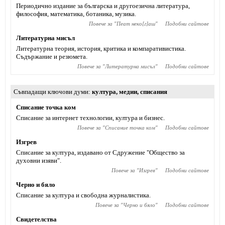
Периодично издание за българска и другоезична литература,
философия, математика, ботаника, музика.
Повече за "
Пеат неко[г]аш
"
Подобни сайтове
Литературна мисъл
Литературна теория, история, критика и компаративистика.
Съдържание и резюмета.
Повече за "
Литературна мисъл
"
Подобни сайтове
Съвпадащи ключови думи
култура
,
медии
,
списания
Списание точка ком
Списание за интернет технологии, култура и бизнес.
Повече за "
Списание точка ком
"
Подобни сайтове
Изгрев
Списание за култура, издавано от Сдружение "Общество за
духовни изяви".
Повече за "
Изгрев
"
Подобни сайтове
Черно и бяло
Списание за култура и свободна журналистика.
Повече за "
Черно и бяло
"
Подобни сайтове
Свидетелства