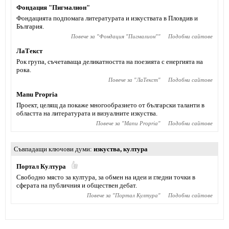
Фондация "Пигмалион"
Фондацията подпомага литературата и изкуствата в Пловдив и
България.
Повече за "
Фондация "Пигмалион"
"
Подобни сайтове
ЛаТекст
Рок група, съчетаваща деликатността на поезията с енергията на
рока.
Повече за "
ЛаТекст
"
Подобни сайтове
Manu Prоpria
Проект, целящ да покаже многообразието от български таланти в
областта на литературата и визуалните изкуства.
Повече за "
Manu Prоpria
"
Подобни сайтове
Съвпадащи ключови думи
изкуства
,
култура
Портал Култура
Свободно място за култура, за обмен на идеи и гледни точки в
сферата на публичния и обществен дебат.
Повече за "
Портал Култура
"
Подобни сайтове