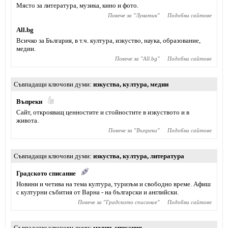
Място за литература, музика, кино и фото.
Повече за "
Лунатик
"
Подобни сайтове
All.bg
Всичко за България, в т.ч. култура, изкуство, наука, образование,
медии.
Повече за "
All.bg
"
Подобни сайтове
Съвпадащи ключови думи
изкуства
,
култура
,
медии
Въпреки
Сайт, открояващ ценностите и стойностите в изкуството и в
живота.
Повече за "
Въпреки
"
Подобни сайтове
Съвпадащи ключови думи
изкуства
,
култура
,
литература
Градското списание
Новини и четива на тема култура, туризъм и свободно време. Афиш
с културни събития от Варна - на български и английски.
Повече за "
Градското списание
"
Подобни сайтове
Съвпадащи ключови думи
медии
,
списания