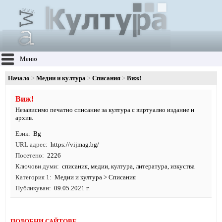
Меню
Начало
Медии и култура
Списания
Виж!
Виж!
Независимо печатно списание за култура с виртуално издание и
архив.
Език
Bg
URL адрес
https:/
/
vijmag.
bg/
Посетено
2226
Ключови думи
списания
,
медии
,
култура
,
литература
,
изкуства
Категория 1
Медии и култура
>
Списания
Публикуван
09.05.2021 г.
ПОДОБНИ САЙТОВЕ