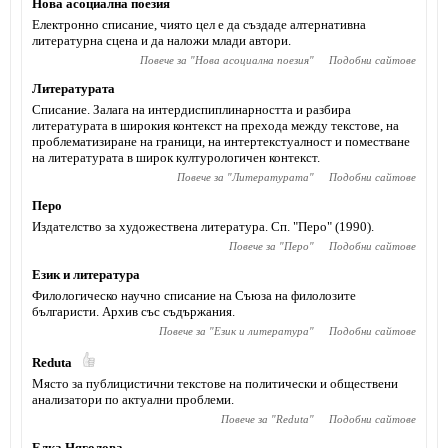
Нова асоциална поезия
Електронно списание, чиято цел е да създаде алтернативна
литературна сцена и да наложи млади автори.
Повече за "
Нова асоциална поезия
"
Подобни сайтове
Литературата
Списание. Залага на интердиспиплинарността и разбира
литературата в широкия контекст на прехода между текстове, на
проблематизиране на граници, на интертекстуалност и поместване
на литературата в широк културологичен контекст.
Повече за "
Литературата
"
Подобни сайтове
Перо
Издателство за художествена литература. Сп. "Перо" (1990).
Повече за "
Перо
"
Подобни сайтове
Език и литература
Филологическо научно списание на Съюза на филолозите
българисти. Архив със съдържания.
Повече за "
Език и литература
"
Подобни сайтове
Reduta
Място за публицистични текстове на политически и обществени
анализатори по актуални проблеми.
Повече за "
Reduta
"
Подобни сайтове
Елка Няголова