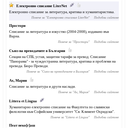
Електронно списание LiterNet
Електронно списание за литература, критика и хуманитаристика.
Повече за "
Електронно списание LiterNet
"
Подобни сайтове
Простори
Списание за литература и изкуство (2004-2008), издавано във
Варна.
Повече за "
Простори
"
Подобни сайтове
Съюз на преводачите в България
Секции на СПБ, устав, защитни тарифи за превод. Списание
"Панорама" - за чуждестранна литература, критика и проблеми на
превода. Бюро Преводи.
Повече за "
Съюз на преводачите в България
"
Подобни сайтове
Ах, Мария
Списание за литература и други наслади.
Повече за "
Ах, Мария
"
Подобни сайтове
Littera et Lingua
Хуманитарно електронно списание на Факултета по славянски
филологии към Софийския университет "Св. Климент Охридски".
Повече за "
Littera et Lingua
"
Подобни сайтове
Пеат неко[г]аш