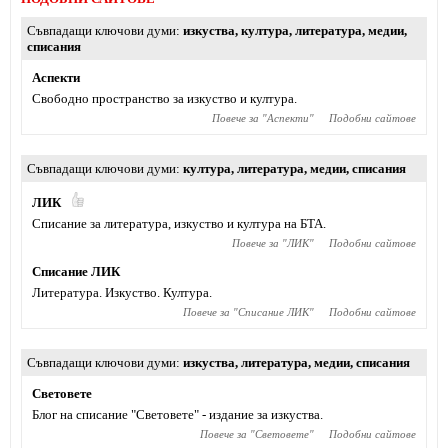
Съвпадащи ключови думи
изкуства
,
култура
,
литература
,
медии
,
списания
Аспекти
Свободно пространство за изкуство и култура.
Повече за "
Аспекти
"
Подобни сайтове
Съвпадащи ключови думи
култура
,
литература
,
медии
,
списания
ЛИК
Списание за литература, изкуство и култура на БТА.
Повече за "
ЛИК
"
Подобни сайтове
Списание ЛИК
Литература. Изкуство. Култура.
Повече за "
Списание ЛИК
"
Подобни сайтове
Съвпадащи ключови думи
изкуства
,
литература
,
медии
,
списания
Световете
Блог на списание "Световете" - издание за изкуства.
Повече за "
Световете
"
Подобни сайтове