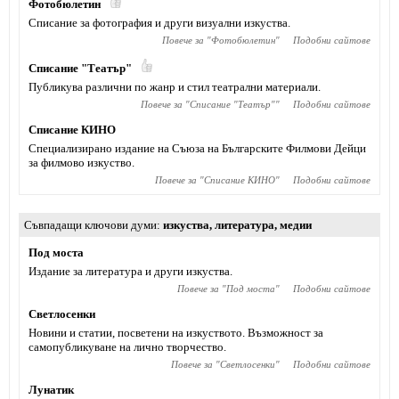
Фотобюлетин
Списание за фотография и други визуални изкуства.
Повече за "
Фотобюлетин
"
Подобни сайтове
Списание "Театър"
Публикува различни по жанр и стил театрални материали.
Повече за "
Списание "Театър"
"
Подобни сайтове
Списание КИНО
Специализирано издание на Съюза на Българските Филмови Дейци
за филмово изкуство.
Повече за "
Списание КИНО
"
Подобни сайтове
Съвпадащи ключови думи
изкуства
,
литература
,
медии
Под моста
Издание за литература и други изкуства.
Повече за "
Под моста
"
Подобни сайтове
Светлосенки
Новини и статии, посветени на изкуството. Възможност за
самопубликуване на лично творчество.
Повече за "
Светлосенки
"
Подобни сайтове
Лунатик