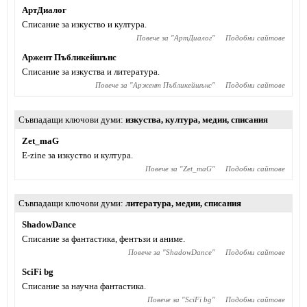
АртДиалог
Списание за изкуство и култура.
Повече за "
АртДиалог
"
Подобни сайтове
Аржент Пъбликейшънс
Списание за изкуства и литература.
Повече за "
Аржент Пъбликейшънс
"
Подобни сайтове
Съвпадащи ключови думи
изкуства
,
култура
,
медии
,
списания
Zet_maG
Е-zine за изкуство и култура.
Повече за "
Zet_maG
"
Подобни сайтове
Съвпадащи ключови думи
литература
,
медии
,
списания
ShadowDance
Списание за фантастика, фентъзи и аниме.
Повече за "
ShadowDance
"
Подобни сайтове
SciFi bg
Списание за научна фантастика.
Повече за "
SciFi bg
"
Подобни сайтове