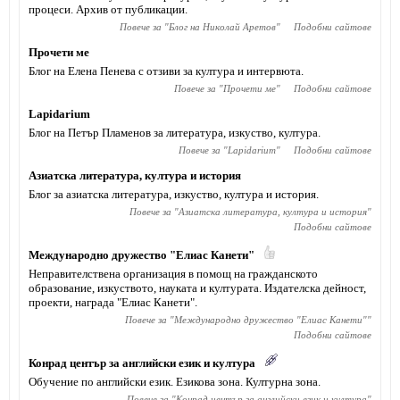
процеси. Архив от публикации.
Повече за "
Блог на Николай Аретов
"
Подобни сайтове
Прочети ме
Блог на Елена Пенева с отзиви за култура и интервюта.
Повече за "
Прочети ме
"
Подобни сайтове
Lapidarium
Блог на Петър Пламенов за литература, изкуство, култура.
Повече за "
Lapidarium
"
Подобни сайтове
Азиатска литература, култура и история
Блог за азиатска литература, изкуство, култура и история.
Повече за "
Азиатска литература, култура и история
"
Подобни сайтове
Международно дружество "Елиас Канети"
Неправителствена организация в помощ на гражданското
образование, изкуството, науката и културата. Издателска дейност,
проекти, награда "Елиас Канети".
Повече за "
Международно дружество "Елиас Канети"
"
Подобни сайтове
Конрад център за английски език и култура
Обучение по английски език. Езикова зона. Културна зона.
Повече за "
Конрад център за английски език и култура
"