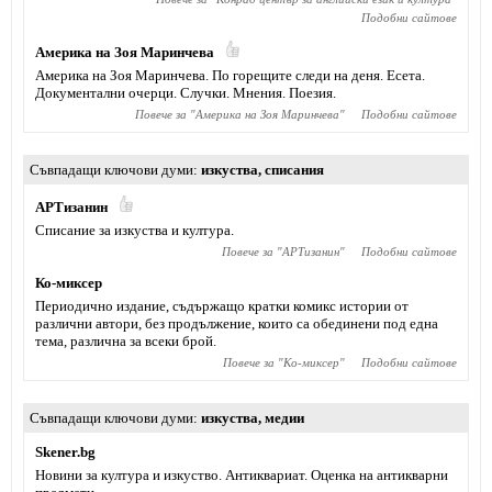
Подобни сайтове
Америка на Зоя Маринчева
Америка на Зоя Маринчева. По горещите следи на деня. Есета.
Документални очерци. Случки. Мнения. Поезия.
Повече за "
Америка на Зоя Маринчева
"
Подобни сайтове
Съвпадащи ключови думи
изкуства
,
списания
АРТизанин
Списание за изкуства и култура.
Повече за "
АРТизанин
"
Подобни сайтове
Ко-миксер
Периодично издание, съдържащо кратки комикс истории от
различни автори, без продължение, които са обединени под една
тема, различна за всеки брой.
Повече за "
Ко-миксер
"
Подобни сайтове
Съвпадащи ключови думи
изкуства
,
медии
Skener.bg
Новини за култура и изкуство. Антиквариат. Оценка на антикварни