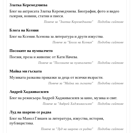
Златка Керемедчиева
Блог на актрисата Златка Керемедчиева. Биография, фото и видео
галерия, новини, статии и пиеси.
Повече за "
Златка Керемедчиева
"
Подобни сайтове
Блога на Ксения
Блог на Ксения Асенова за литература и други изкуства.
Повече за "
Блога на Ксения
"
Подобни сайтове
Посоките на пумпалчето
Поезия, проза и живопис от Катя Начева.
Повече за "
Посоките на пумпалчето
"
Подобни сайтове
Майка ми гъската
Музиката разказва приказки за деца от всички възрасти.
Повече за "
Майка ми гъската
"
Подобни сайтове
Андрей Хадживасилев
Блог на режисьора Андрей Хадживасилев за кино, музика и свят.
Повече за "
Андрей Хадживасилев
"
Подобни сайтове
Луд на шарено се радва
Блог на Манол Глишев за литература, изкуства, история,
публицистика.
Повече за "
Луд на шарено се радва
"
Подобни сайтове