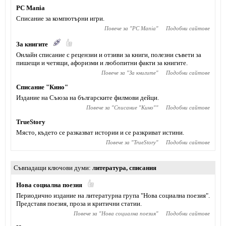
PC Mania
Списание за компютърни игри.
Повече за "
PC Mania
"
Подобни сайтове
За книгите
Онлайн списание с рецензии и отзиви за книги, полезни съвети за
пишещи и четящи, афоризми и любопитни факти за книгите.
Повече за "
За книгите
"
Подобни сайтове
Списание "Кино"
Издание на Съюза на българските филмови дейци.
Повече за "
Списание "Кино"
"
Подобни сайтове
TrueStory
Място, където се разказват истории и се разкриват истини.
Повече за "
TrueStory
"
Подобни сайтове
Съвпадащи ключови думи
литература
,
списания
Нова социална поезия
Периодично издание на литературна група "Нова социална поезия".
Представя поезия, проза и критични статии.
Повече за "
Нова социална поезия
"
Подобни сайтове