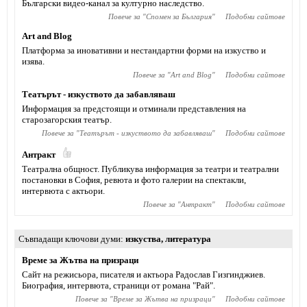
Български видео-канал за културно наследство.
Повече за "
Спомен за България
"
Подобни сайтове
Art and Blog
Платформа за иновативни и нестандартни форми на изкуство и
изява.
Повече за "
Art and Blog
"
Подобни сайтове
Театърът - изкуството да забавляваш
Информация за предстоящи и отминали представления на
старозагорския театър.
Повече за "
Театърът - изкуството да забавляваш
"
Подобни сайтове
Антракт
Театрална общност. Публикува информация за театри и театрални
постановки в София, ревюта и фото галерии на спектакли,
интервюта с актьори.
Повече за "
Антракт
"
Подобни сайтове
Съвпадащи ключови думи
изкуства
,
литература
Време за Жътва на призраци
Сайт на режисьора, писателя и актьора Радослав Гизгинджиев‎.
Биография, интервюта, страници от романа "Рай".
Повече за "
Време за Жътва на призраци
"
Подобни сайтове