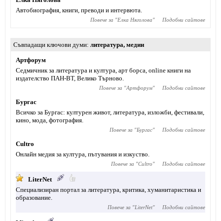
Автобиография, книги, преводи и интервюта.
Повече за "
Елка Няголова
"
Подобни сайтове
Съвпадащи ключови думи
литература
,
медии
Артфорум
Седмичник за литература и култура, арт борса, online книги на
издателство ПАН-ВТ, Велико Търново.
Повече за "
Артфорум
"
Подобни сайтове
Бургас
Всичко за Бургас: културен живот, литература, изложби, фестивали,
кино, мода, фотография.
Повече за "
Бургас
"
Подобни сайтове
Cultro
Онлайн медия за култура, пътувания и изкуство.
Повече за "
Cultro
"
Подобни сайтове
LiterNet
Специализиран портал за литература, критика, хуманитаристика и
образование.
Повече за "
LiterNet
"
Подобни сайтове