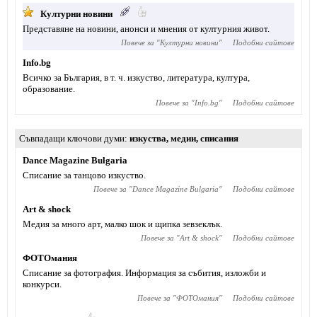
Културни новини
Представяне на новини, анонси и мнения от културния живот.
Повече за "
Културни новини
"
Подобни сайтове
Info.bg
Всичко за България, в т. ч. изкуство, литература, култура,
образование.
Повече за "
Info.bg
"
Подобни сайтове
Съвпадащи ключови думи
изкуства
,
медии
,
списания
Dance Magazine Bulgaria
Списание за танцово изкуство.
Повече за "
Dance Magazine Bulgaria
"
Подобни сайтове
Art & shock
Медия за много арт, малко шок и щипка зевзеклък.
Повече за "
Art & shock
"
Подобни сайтове
ФОТОмания
Списание за фотография. Информация за събития, изложби и
конкурси.
Повече за "
ФОТОмания
"
Подобни сайтове