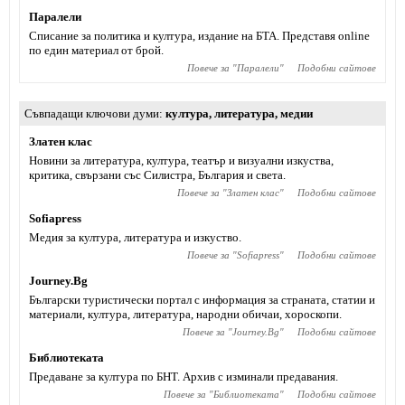
Паралели
Списание за политика и култура, издание на БТА. Представя online
по един материал от брой.
Повече за "
Паралели
"
Подобни сайтове
Съвпадащи ключови думи
култура
,
литература
,
медии
Златен клас
Новини за литература, култура, театър и визуални изкуства,
критика, свързани със Силистра, България и света.
Повече за "
Златен клас
"
Подобни сайтове
Sofiapress
Медия за култура, литература и изкуство.
Повече за "
Sofiapress
"
Подобни сайтове
Journey.Bg
Български туристически портал с информация за страната, статии и
материали, култура, литература, народни обичаи, хороскопи.
Повече за "
Journey.Bg
"
Подобни сайтове
Библиотеката
Предаване за култура по БНТ. Архив с изминали предавания.
Повече за "
Библиотеката
"
Подобни сайтове