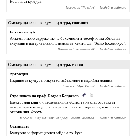
Новини за култура.
Повече за "
NewsArt
"
Подобни сайтове
Съвпадащи ключови думи
култура
,
списания
Бохемия клуб
Академичното сдружение на бохемисти и чехофили за обмен на
актуални и алтернативни познания за Чехия. Сп. "Хомо Бохемикус".
Повече за "
Бохемия клуб
"
Подобни сайтове
Съвпадащи ключови думи
култура
,
медии
АртМедия
Издание за култура, изкуство, забавление и медийни новини.
Повече за "
АртМедия
"
Подобни сайтове
Страницата на проф. Богдан Богданов
Електронни книги и изследвания в областта на старогръцката
литература и култура, университетския мениджмънт, човешките
отношения. Форум.
Повече за "
Страницата на проф. Богдан Богданов
"
Подобни сайтове
Седмицата
Културно-информационен гайд на гр. Русе.