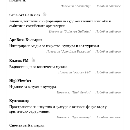
предмети.
Повече за "
Skener.bg
"
Подобни сайтове
Sofia Art Galleries
Анонси, текстове и информация за художествените изложби и
събития в софийските арт галерии.
Повече за "
Sofia Art Galleries
"
Подобни сайтове
Арт Виза България
Интегрирана медиа за изкуство, култура и арт туризъм.
Повече за "
Арт Виза България
"
Подобни сайтове
Класик FM
Радиостанция за класическа музика.
Повече за "
Класик FM
"
Подобни сайтове
HighViewArt
Издание за визуална култура.
Повече за "
HighViewArt
"
Подобни сайтове
Култивизор
Пространство за изкуство и култура с основен фокус върху
критическо съдържание.
Повече за "
Култивизор
"
Подобни сайтове
Спомен за България