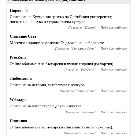
Пирон
Списание на Културния център на Софийския университет,
посветено на наука и художествена култура.
Повече за "
Пирон
"
Подобни сайтове
Списание Свет
Месечно издание за религия. Съдържание на броевете.
Повече за "
Списание Свет
"
Подобни сайтове
PresZona
Online абонамент за български и чужди издания (на хартия).
Повече за "
PresZona
"
Подобни сайтове
Любословие
Списание за история, литература и култура.
Повече за "
Любословие
"
Подобни сайтове
Webstage
Списание за литература и други изкуства.
Повече за "
Webstage
"
Подобни сайтове
Списания
Online абонамент за български списания (само за чужбина).
Повече за "
Списания
"
Подобни сайтове