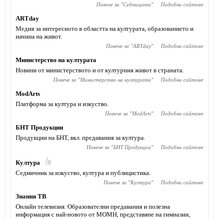
Повече за "
Седмицата
"
Подобни сайтове
АRTday
Медия за интересното в областта на културата, образованието и
начина на живот.
Повече за "
АRTday
"
Подобни сайтове
Министерство на културата
Новини от министерството и от културния живот в страната.
Повече за "
Министерство на културата
"
Подобни сайтове
ModArts
Платформа за култура и изкуство.
Повече за "
ModArts
"
Подобни сайтове
БНТ Продукции
Продукции на БНТ, вкл. предавания за култура.
Повече за "
БНТ Продукции
"
Подобни сайтове
Култура
Седмичник за изкуство, култура и публицистика.
Повече за "
Култура
"
Подобни сайтове
Знания ТВ
Онлайн телевизия. Образователни предавания и полезна
информация с най-новото от МОМН, представяне на гимназии,