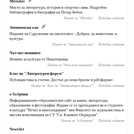
Miroslav
Място за литература, история и спортна слава. Подробна
библиография и биография на Петър Бобев.
Повече за "
Miroslav
"
Подобни сайтове
Антимовски хан
Издание на Сдружение на писателите - Добрич, за животопис и
култура.
Повече за "
Антимовски хан
"
Подобни сайтове
Чат-пат новините
Новини за култура от Панагюрище.
Повече за "
Чат-пат новините
"
Подобни сайтове
Блог на "Литературен форум"
Публицистика и статии. Достъп до нови броеве в pdf-формат.
Повече за "
Блог на "Литературен форум"
"
Подобни сайтове
e-Scriptum
Информационно-образователен сайт за книги, литература,
образование и фотография. Издава се от преподаватели и студенти
в катедра "Печат и книгоиздаване" във Факултет по журналистика и
масова комуникация на СУ "Св. Климент Охридски".
Повече за "
e-Scriptum
"
Подобни сайтове
NewsArt