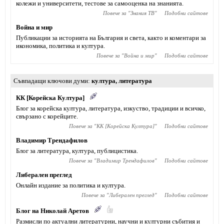
колежи и университети, тестове за самооценка на знанията.
Повече за "
Знания ТВ
"
Подобни сайтове
Война и мир
Публикации за историята на България и света, както и коментари за
икономика, политика и култура.
Повече за "
Война и мир
"
Подобни сайтове
Съвпадащи ключови думи
култура
,
литература
КК [Корейска Култура]
Блог за корейска култура, литература, изкуство, традиции и всичко,
свързано с корейците.
Повече за "
КК [Корейска Култура]
"
Подобни сайтове
Владимир Трендафилов
Блог за литература, култура, публицистика.
Повече за "
Владимир Трендафилов
"
Подобни сайтове
Либерален преглед
Онлайн издание за политика и култура.
Повече за "
Либерален преглед
"
Подобни сайтове
Блог на Николай Аретов
Размисли по актуални литературни, научни и културни събития и